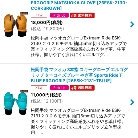
ERGOGRIP MATSUOKA GLOVE
[
26ESK-2130-
CORKBROWN
]
18,000
円
(税別)
(
税込
:
19,800
円
)
松岡手袋 マツオカグローブExtream Ride ESK-
2130 ２０２６モデル 袖口5mm切り込みアップで
楽々フィッティング高級感あふれるやぎ革、牛革
仕様。握りやすく疲れにくいエルゴグ…
松岡手袋 マツオカ 3本指 スキーグローブ エルゴグ
リップ ターコイズブルー やぎ革 Sports Ride T
BLUE ERGOGRIP
[
26ESK-2131-TBLUE
]
11,000
円
(税別)
(
税込
:
12,100
円
)
松岡手袋 マツオカグローブExtream Ride ESK-
2131２０２６モデル 袖口5mm切り込みアップで
楽々フィッティング高級感あふれるやぎ革仕様。
握りやすく疲れにくいエルゴグリップ立体型採
用。…