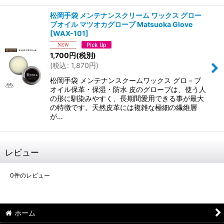
松岡手袋 メンテナンスクリーム ワックス グロー
ブオイル マツオカグローブ Matsuoka Glove
[
WAX-101
]
1,700
円
(税別)
(
税込
:
1,870
円
)
松岡手袋 メンテナンスクームワックス グロ－ブ
オイル保革・保湿・防水 皮のグローブは、使う人
の形に馴染みやすく、長期間愛用できる事が最大
の特徴です。天然皮革には複雑な極細の繊維層
が…
レビュー
0
件のレビュー
ホーム