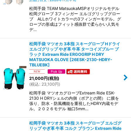
松岡手袋 TEAM MatsuokaMSPオリジナルモデル
松岡グローブ 3フィンガー エルゴグリップグロー
ブ ALLホワイトカラーの3フィンガーモデル。グ
ローブの形成はフィット感抜群で柔らかい人気モ
デ…
松岡手袋 マツオカ 3本指 スキーグローブ Hドライ
エルゴグリップ やぎ革 牛革 ターコイズブルー ブ
ラック Extream Ride ERGOGRIP H DRY
MATSUOKA GLOVE
[
26ESK-2130-HDRY-
TBLUEBK
]
21,000
円
(税別)
(
税込
:
23,100
円
)
松岡手袋 マツオカグローブExtream Ride ESK-
2130 H DRYシェルの内側（ボアとの間） に膜を
張り、防水・防風機能を重視したHDRY内蔵モデ
ル。２０２６モデル 袖口5mm…
松岡手袋 マツオカ 3本指 スキーグローブ エルゴグ
リップ やぎ革 牛革 コルク ブラウン Extream Ride