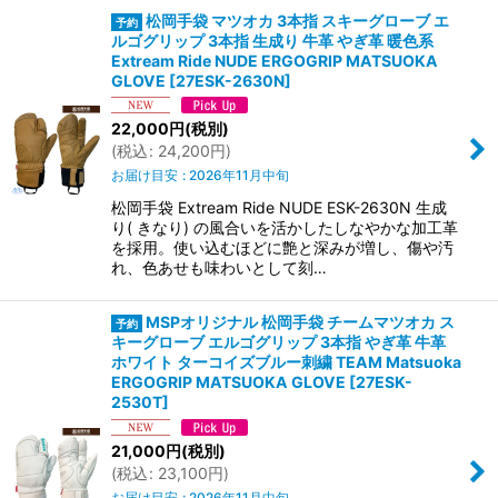
松岡手袋 マツオカ 3本指 スキーグローブ エ
ルゴグリップ 3本指 生成り 牛革 やぎ革 暖色系
Extream Ride NUDE ERGOGRIP MATSUOKA
GLOVE
[
27ESK-2630N
]
22,000
円
(税別)
(
税込
:
24,200
円
)
お届け目安
:
2026年11月中旬
松岡手袋 Extream Ride NUDE ESK-2630N 生成
り( きなり) の風合いを活かしたしなやかな加工革
を採用。使い込むほどに艶と深みが増し、傷や汚
れ、色あせも味わいとして刻…
MSPオリジナル 松岡手袋 チームマツオカ ス
キーグローブ エルゴグリップ 3本指 やぎ革 牛革
ホワイト ターコイズブルー刺繍 TEAM Matsuoka
ERGOGRIP MATSUOKA GLOVE
[
27ESK-
2530T
]
21,000
円
(税別)
(
税込
:
23,100
円
)
お届け目安
:
2026年11月中旬