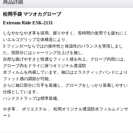
商品詳細
松岡手袋 マツオカグローブ
Extream Ride ESK-2131
しなやかなやぎ革を採用。握りやすく、長時間の使用でも疲れにく
いエルゴグリップ立体構造により、
3 フィンガーならではの操作性と保温性のバランスを実現しまし
た。指部分にはシャーリング仕上げを施し、
自然な曲げやすさと快適なフィット感を向上。グローブ内部には、
グローブ内をドライに保つオリジナル透湿防
水フィルムを内蔵しています。袖口はエラスティックバンドにより
フィット感の調節が可能。
さらに袖口部分に引手を装備し、グローブをしっかり装着しやすい
仕様としています。
ハンドストラップは標準装備。
やぎ革 、 ポリエステル 、 松岡オリジナル透湿防水フィルムインサ
ート