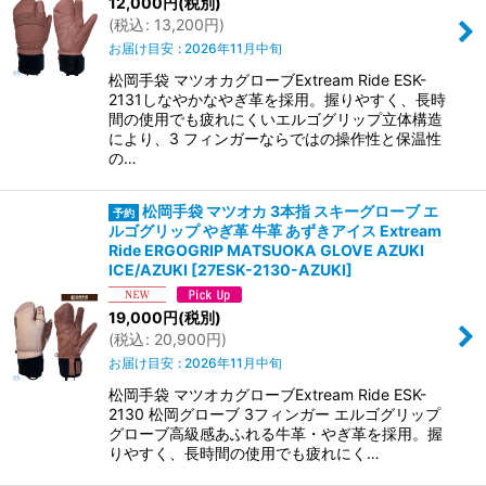
12,000
円
(税別)
(
税込
:
13,200
円
)
お届け目安
:
2026年11月中旬
松岡手袋 マツオカグローブExtream Ride ESK-
2131しなやかなやぎ革を採用。握りやすく、長時
間の使用でも疲れにくいエルゴグリップ立体構造
により、3 フィンガーならではの操作性と保温性
の…
松岡手袋 マツオカ 3本指 スキーグローブ エ
ルゴグリップ やぎ革 牛革 あずきアイス Extream
Ride ERGOGRIP MATSUOKA GLOVE AZUKI
ICE/AZUKI
[
27ESK-2130-AZUKI
]
19,000
円
(税別)
(
税込
:
20,900
円
)
お届け目安
:
2026年11月中旬
松岡手袋 マツオカグローブExtream Ride ESK-
2130 松岡グローブ 3フィンガー エルゴグリップ
グローブ高級感あふれる牛革・やぎ革を採用。握
りやすく、長時間の使用でも疲れにく…