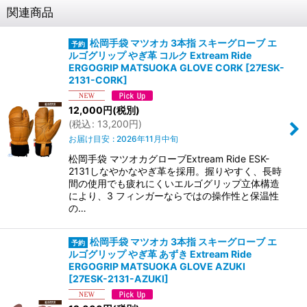
関連商品
松岡手袋 マツオカ 3本指 スキーグローブ エ
ルゴグリップ やぎ革 コルク Extream Ride
ERGOGRIP MATSUOKA GLOVE CORK
[
27ESK-
2131-CORK
]
12,000
円
(税別)
(
税込
:
13,200
円
)
お届け目安
:
2026年11月中旬
松岡手袋 マツオカグローブExtream Ride ESK-
2131しなやかなやぎ革を採用。握りやすく、長時
間の使用でも疲れにくいエルゴグリップ立体構造
により、3 フィンガーならではの操作性と保温性
の…
松岡手袋 マツオカ 3本指 スキーグローブ エ
ルゴグリップ やぎ革 あずき Extream Ride
ERGOGRIP MATSUOKA GLOVE AZUKI
[
27ESK-2131-AZUKI
]