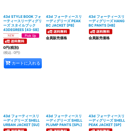
絞り込む
43d STYLE BOOK フォ
43d フォーティースリ
43d フォーティースリ
ーティースリーディグリ
ーディグリーズ PEAK
ーディグリーズ HANG
ーズ スタイルブック
BC JACKET
[
PB
]
BC PANTS
[
HB
]
43DEGREES
[
43-SB
]
会員販売価格
会員販売価格
0
円
(税別)
(
税込
:
0
円
)
カートに入れる
43d フォーティースリ
43d フォーティースリ
43d フォーティースリ
ーディグリーズ SHELL
ーディグリーズ SHELL
ーディグリーズ SHELL
URBAN JACKET
[
SU
]
PLUMP PANTS
[
SPL
]
PEAK JACKET
[
SP
]