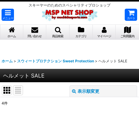
スキーヤーのためのスペシャリティプロショップ
メニュー
カート
ホーム
問い合わせ
商品検索
カテゴリ
マイページ
ご利用案内
ホーム
>
スウィートプロテクション Sweet Protection
>
ヘルメット SALE
ヘルメット SALE
表示順変更
閉じる
4
件
表示数
:
並び順
: