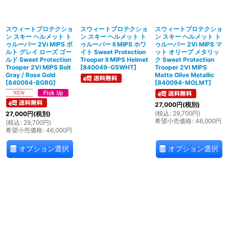
絞り込む
スウィートプロテクショ
スウィートプロテクショ
スウィートプロテクショ
ン スキー ヘルメット ト
ン スキー ヘルメット ト
ン スキー ヘルメット ト
ゥルーパー 2Vi MIPS ボ
ゥルーパー II MIPS ホワ
ゥルーパー 2Vi MIPS マ
ルト グレイ ローズ ゴー
イト Sweet Protection
ット オリーブ メタリッ
ルド Sweet Protection
Trooper II MIPS Helmet
ク Sweet Protection
Trooper 2VI MIPS Bolt
[
840049-GSWHT
]
Trooper 2VI MIPS
Gray / Rose Gold
Matte Olive Metallic
[
840094-BGRG
]
[
840094-MOLMT
]
27,000
円
(税別)
(
税込
:
29,700
円
)
27,000
円
(税別)
希望小売価格
:
46,000
円
(
税込
:
29,700
円
)
希望小売価格
:
46,000
円
オプション選択
オプション選択