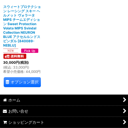
スウィートプロテクショ
ン レーシング スキー ヘ
ルメット ヴォラータ
MIPS チームエディショ
ン Sweet Protection
Volata MIPS Svindal
Collection NEURON
BLUE アクセルルンドス
ビンダル
[
840089-
NEBLU
]
30,000
円
(税別)
(
税込
:
33,000
円
)
希望小売価格
:
44,000
円
オプション選択
ホーム
お問い合せ
ショッピングカート