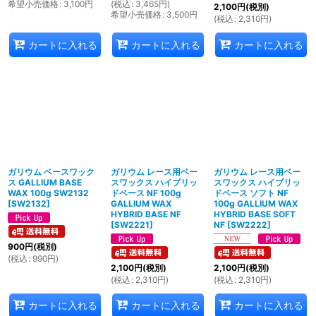
希望小売価格
:
3,100
円
(
税込
:
3,465
円
)
2,100
円
(税別)
希望小売価格
:
3,500
円
(
税込
:
2,310
円
)
カートに入れる
カートに入れる
カートに入れる
ガリウム ベースワック
ガリウム レース用ベー
ガリウム レース用ベー
ス GALLIUM BASE
スワックス ハイブリッ
スワックス ハイブリッ
WAX 100g SW2132
ドベース NF 100g
ドベース ソフト NF
[
SW2132
]
GALLIUM WAX
100g GALLIUM WAX
HYBRID BASE NF
HYBRID BASE SOFT
[
SW2221
]
NF
[
SW2222
]
900
円
(税別)
(
税込
:
990
円
)
2,100
円
(税別)
2,100
円
(税別)
(
税込
:
2,310
円
)
(
税込
:
2,310
円
)
カートに入れる
カートに入れる
カートに入れる