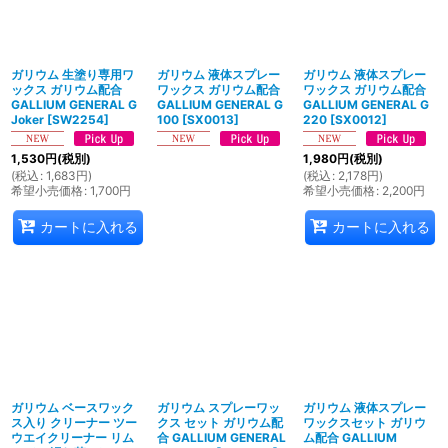
ガリウム 生塗り専用ワ
ガリウム 液体スプレー
ガリウム 液体スプレー
ックス ガリウム配合
ワックス ガリウム配合
ワックス ガリウム配合
GALLIUM GENERAL G
GALLIUM GENERAL G
GALLIUM GENERAL G
Joker
[
SW2254
]
100
[
SX0013
]
220
[
SX0012
]
1,530
円
(税別)
1,980
円
(税別)
(
税込
:
1,683
円
)
(
税込
:
2,178
円
)
希望小売価格
:
1,700
円
希望小売価格
:
2,200
円
カートに入れる
カートに入れる
ガリウム ベースワック
ガリウム スプレーワッ
ガリウム 液体スプレー
ス入り クリーナー ツー
クス セット ガリウム配
ワックスセット ガリウ
ウエイクリーナー リム
合 GALLIUM GENERAL
ム配合 GALLIUM