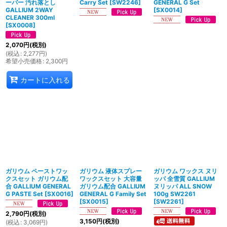
ーバー 汚れ落とし
Carry Set
[
SW2246
]
GENERAL G Set
GALLIUM 2WAY
[
SX0014
]
CLEANER 300ml
[
SX0008
]
2,070
円
(税別)
(
税込
:
2,277
円
)
希望小売価格
:
2,300
円
カートに入れる
ガリウム ペーストワッ
ガリウム 液体スプレー
ガリウム ワックス ヌリ
クスセット ガリウム配
ワックスセット 大容量
ッパ 全雪質 GALLIUM
合 GALLIUM GENERAL
ガリウム配合 GALLIUM
ヌリッパ ALL SNOW
G PASTE Set
[
SX0016
]
GENERAL G Family Set
100g SW2261
[
SX0015
]
[
SW2261
]
2,790
円
(税別)
3,150
円
(税別)
(
税込
:
3,069
円
)