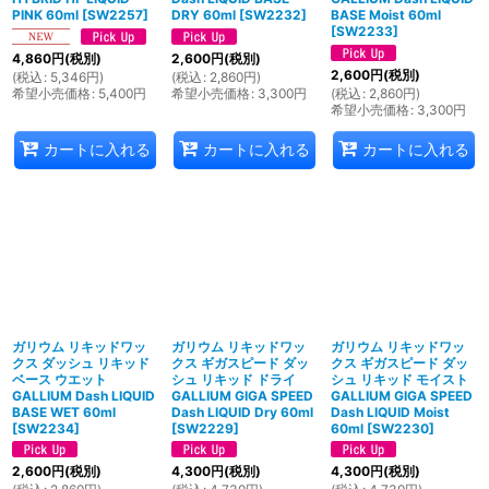
PINK 60ml
[
SW2257
]
DRY 60ml
[
SW2232
]
BASE Moist 60ml
[
SW2233
]
4,860
円
(税別)
2,600
円
(税別)
2,600
円
(税別)
(
税込
:
5,346
円
)
(
税込
:
2,860
円
)
希望小売価格
:
5,400
円
希望小売価格
:
3,300
円
(
税込
:
2,860
円
)
希望小売価格
:
3,300
円
カートに入れる
カートに入れる
カートに入れる
ガリウム リキッドワッ
ガリウム リキッドワッ
ガリウム リキッドワッ
クス ダッシュ リキッド
クス ギガスピード ダッ
クス ギガスピード ダッ
ベース ウエット
シュ リキッド ドライ
シュ リキッド モイスト
GALLIUM Dash LIQUID
GALLIUM GIGA SPEED
GALLIUM GIGA SPEED
BASE WET 60ml
Dash LIQUID Dry 60ml
Dash LIQUID Moist
[
SW2234
]
[
SW2229
]
60ml
[
SW2230
]
2,600
円
(税別)
4,300
円
(税別)
4,300
円
(税別)