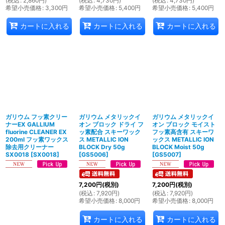
(
税込
:
2,860
円
)
(
税込
:
4,730
円
)
(
税込
:
4,730
円
)
希望小売価格
:
3,300
円
希望小売価格
:
5,400
円
希望小売価格
:
5,400
円
カートに入れる
カートに入れる
カートに入れる
ガリウム フッ素クリー
ガリウム メタリックイ
ガリウム メタリックイ
ナーEX GALLIUM
オン ブロック ドライ フ
オン ブロック モイスト
fluorine CLEANER EX
ッ素配合 スキーワック
フッ素高含有 スキーワ
200ml フッ素ワックス
ス METALLIC ION
ックス METALLIC ION
除去用クリーナー
BLOCK Dry 50g
BLOCK Moist 50g
SX0018
[
SX0018
]
[
GS5006
]
[
GS5007
]
7,200
円
(税別)
7,200
円
(税別)
(
税込
:
7,920
円
)
(
税込
:
7,920
円
)
希望小売価格
:
8,000
円
希望小売価格
:
8,000
円
カートに入れる
カートに入れる