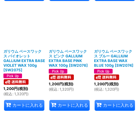
ガリウム ベースワック
ガリウム ベースワック
ガリウム ベースワック
ス バイオレット
ス ピンク GALLIUM
ス ブルー GALLIUM
GALLIUM EXTRA BASE
EXTRA BASE PINK
EXTRA BASE WAX
VIOLET WAX 100g
WAX 100g
[
SW2076
]
BLUE 100g
[
SW2074
]
[
SW2075
]
1,200
円
(税別)
1,200
円
(税別)
1,200
円
(税別)
(
税込
:
1,320
円
)
(
税込
:
1,320
円
)
(
税込
:
1,320
円
)
カートに入れる
カートに入れる
カートに入れる