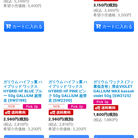
(
税込
:
5,346
円
)
3,150
円
(税別)
希望小売価格
:
5,400
円
(
税込
:
3,465
円
)
希望小売価格
:
3,500
円
カートに入れる
カートに入れる
ガリウム ハイフッ素 ハ
ガリウム ハイフッ素 ハ
ガリウム ワックス (フッ
イブリッド ワックス
イブリッド ワックス
素低含有）滑走VIOLET
HYBRID HF BLUE ブル
HYBRID HF PINK ピン
GALLIUM WAX kassoh
ー 50g GALLIUM 超滑
ク 50g GALLIUM 超滑
violet 50g
[
SW2125
]
走
[
SW2198
]
走
[
SW2200
]
1,800
円
(税別)
2,560
円
(税別)
2,560
円
(税別)
(
税込
:
1,980
円
)
(
税込
:
2,816
円
)
(
税込
:
2,816
円
)
希望小売価格
:
3,200
円
希望小売価格
:
3,200
円