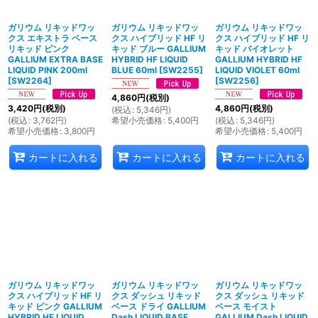
ガリウム リキッドワッ
ガリウム リキッドワッ
ガリウム リキッドワッ
クス エキストラ ベース
クス ハイブリッド HF リ
クス ハイブリッド HF リ
リキッド ピンク
キッド ブルー GALLIUM
キッド バイオレット
GALLIUM EXTRA BASE
HYBRID HF LIQUID
GALLIUM HYBRID HF
LIQUID PINK 200ml
BLUE 60ml
[
SW2255
]
LIQUID VIOLET 60ml
[
SW2264
]
[
SW2256
]
4,860
円
(税別)
3,420
円
(税別)
4,860
円
(税別)
(
税込
:
5,346
円
)
(
税込
:
3,762
円
)
希望小売価格
:
5,400
円
(
税込
:
5,346
円
)
希望小売価格
:
3,800
円
希望小売価格
:
5,400
円
カートに入れる
カートに入れる
カートに入れる
ガリウム リキッドワッ
ガリウム リキッドワッ
ガリウム リキッドワッ
クス ハイブリッド HF リ
クス ダッシュ リキッド
クス ダッシュ リキッド
キッド ピンク GALLIUM
ベース ドライ GALLIUM
ベース モイスト
HYBRID HF LIQUID
Dash LIQUID BASE
GALLIUM Dash LIQUID