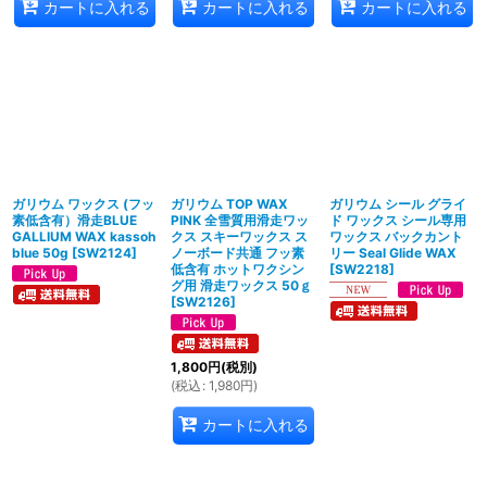
カートに入れる
カートに入れる
カートに入れる
ガリウム ワックス (フッ
ガリウム TOP WAX
ガリウム シール グライ
素低含有）滑走BLUE
PINK 全雪質用滑走ワッ
ド ワックス シール専用
GALLIUM WAX kassoh
クス スキーワックス ス
ワックス バックカント
blue 50g
[
SW2124
]
ノーボード共通 フッ素
リー Seal Glide WAX
低含有 ホットワクシン
[
SW2218
]
グ用 滑走ワックス 50ｇ
[
SW2126
]
1,800
円
(税別)
(
税込
:
1,980
円
)
カートに入れる