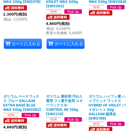
WAX 200g
[
SW2078
]
VIOLET WAX 500g
WAX 500g
[
SW2084
]
[
SW2083
]
2,300
円
(税別)
(
税込
:
2,530
円
)
4,860
円
(税別)
(
税込
:
5,346
円
)
希望小売価格
:
5,400
円
カートに入れる
カートに入れる
ガリウム ベースワック
ガリウム 黄砂用 汚れた
ガリウム ハイフッ素 ハ
ス ブルー GALLIUM
雪用 フッ素不使用 スキ
イブリッド ワックス
EXTRA BASE BLUE
ーワックス D-
HYBRID HF VIOLET バ
WAX 500g
[
SW2082
]
CONTROL NF 100g
イオレット 50g
[
SW2219
]
GALLIUM 超滑走
[
SW2199
]
4,860
円
(税別)