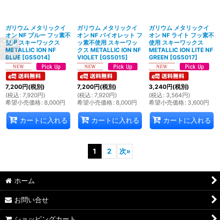
ガリウム メタリックイ
ガリウム メタリックイ
ガリウム メタリックイ
オン NF ブルー フッ素不
オン NF バイオレット フ
オン NF ライト フッ素不
使用 スキーワックス
ッ素不使用 スキーワッ
使用 スキーワックス
METALLIC ION NF
クス METALLIC ION NF
METALLIC ION LITE NF
BLUE
[
GS5014
]
VIOLET
[
GS5015
]
GREEN
[
GS5017
]
7,200
円
(税別)
7,200
円
(税別)
3,240
円
(税別)
(
税込
:
7,920
円
)
(
税込
:
7,920
円
)
(
税込
:
3,564
円
)
希望小売価格
:
8,000
円
希望小売価格
:
8,000
円
希望小売価格
:
3,600
円
カートに入れる
カートに入れる
カートに入れる
1
2
次
»
ホーム
お問い合せ
ショッピングカート