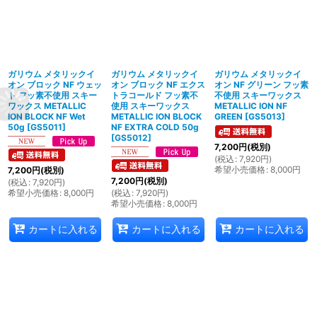
ガリウム メタリックイ
ガリウム メタリックイ
ガリウム メタリックイ
オン ブロック NF ウェッ
オン ブロック NF エクス
オン NF グリーン フッ素
ト フッ素不使用 スキー
トラコールド フッ素不
不使用 スキーワックス
ワックス METALLIC
使用 スキーワックス
METALLIC ION NF
ION BLOCK NF Wet
METALLIC ION BLOCK
GREEN
[
GS5013
]
50g
[
GS5011
]
NF EXTRA COLD 50g
[
GS5012
]
7,200
円
(税別)
(
税込
:
7,920
円
)
希望小売価格
:
8,000
円
7,200
円
(税別)
7,200
円
(税別)
(
税込
:
7,920
円
)
希望小売価格
:
8,000
円
(
税込
:
7,920
円
)
希望小売価格
:
8,000
円
カートに入れる
カートに入れる
カートに入れる