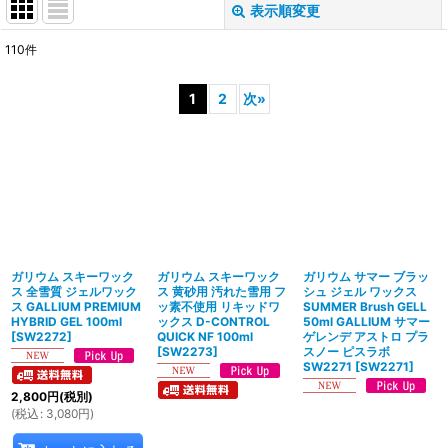
表示順変更
閉じる
110
件
サブカテゴリ
:
1
2
次
»
表示数
:
並び順
:
絞り込む
ガリウム スキーワック
ガリウム スキーワック
ガリウム サマー ブラッ
ス 全雪質 ジェルワック
ス 黄砂用 汚れた雪用 フ
シュ ジェル ワックス
ス GALLIUM PREMIUM
ッ素不使用 リキッドワ
SUMMER Brush GELL
HYBRID GEL 100ml
ックス D-CONTROL
50ml GALLIUM サマー
[
SW2272
]
QUICK NF 100ml
ゲレンデ アストロ プラ
[
SW2273
]
スノー ピスラボ
SW2271
[
SW2271
]
2,800
円
(税別)
(
税込
:
3,080
円
)