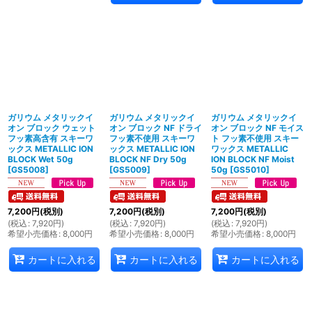
ガリウム メタリックイ
ガリウム メタリックイ
ガリウム メタリックイ
オン ブロック ウェット
オン ブロック NF ドライ
オン ブロック NF モイス
フッ素高含有 スキーワ
フッ素不使用 スキーワ
ト フッ素不使用 スキー
ックス METALLIC ION
ックス METALLIC ION
ワックス METALLIC
BLOCK Wet 50g
BLOCK NF Dry 50g
ION BLOCK NF Moist
[
GS5008
]
[
GS5009
]
50g
[
GS5010
]
7,200
円
(税別)
7,200
円
(税別)
7,200
円
(税別)
(
税込
:
7,920
円
)
(
税込
:
7,920
円
)
(
税込
:
7,920
円
)
希望小売価格
:
8,000
円
希望小売価格
:
8,000
円
希望小売価格
:
8,000
円
カートに入れる
カートに入れる
カートに入れる