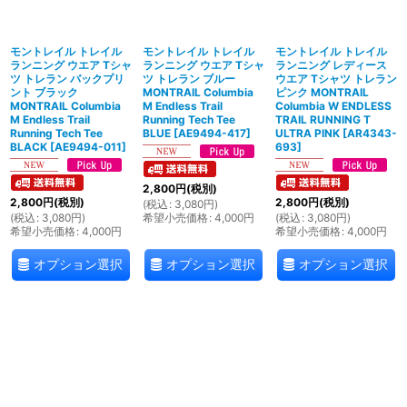
絞り込む
モントレイル トレイル
モントレイル トレイル
モントレイル トレイル
ランニング ウエア Tシャ
ランニング ウエア Tシャ
ランニング レディース
ツ トレラン バックプリ
ツ トレラン ブルー
ウエア Tシャツ トレラン
ント ブラック
MONTRAIL Columbia
ピンク MONTRAIL
MONTRAIL Columbia
M Endless Trail
Columbia W ENDLESS
M Endless Trail
Running Tech Tee
TRAIL RUNNING T
Running Tech Tee
BLUE
[
AE9494-417
]
ULTRA PINK
[
AR4343-
BLACK
[
AE9494-011
]
693
]
2,800
円
(税別)
2,800
円
(税別)
2,800
円
(税別)
(
税込
:
3,080
円
)
(
税込
:
3,080
円
)
希望小売価格
:
4,000
円
(
税込
:
3,080
円
)
希望小売価格
:
4,000
円
希望小売価格
:
4,000
円
オプション選択
オプション選択
オプション選択