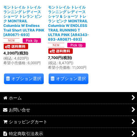
モントレイル トレイル
モントレイル トレイル
ランニング レディース
ランニング レディース
ショーツ トレラン ピン
シャツ & ショーツ トレ
ク MONTRAIL
ラン ピンク MONTRAIL
Columbia W Endless
Columbia W ENDLESS
Trail Short ULTRA PINK
TRAIL RUNNING T
[
AR0671-693
]
ULTRA PINK
[
AR4343-
693-AR0671-693
]
4,200
円
(税別)
7,700
円
(税別)
(
税込
:
4,620
円
)
希望小売価格
:
6,000
円
(
税込
:
8,470
円
)
希望小売価格
:
11,000
円
オプション選択
オプション選択
ホーム
お問い合せ
ショッピングカート
特定商取引法表示