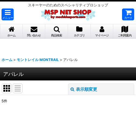
スキーヤーのためのスペシャリティプロショップ
メニュー
カート
ホーム
問い合わせ
商品検索
カテゴリ
マイページ
ご利用案内
ホーム
>
モントレイル MONTRAIL
>
アパレル
アパレル
表示順変更
閉じる
5
件
表示数
:
並び順
: