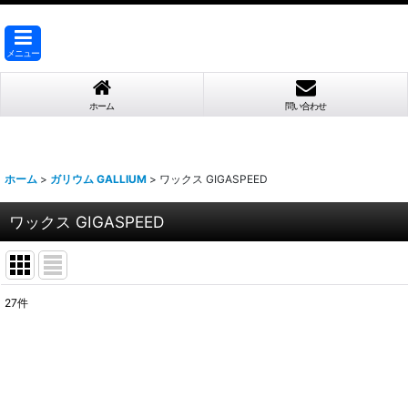
メニュー
ホーム
問い合わせ
ホーム
>
ガリウム GALLIUM
>
ワックス GIGASPEED
ワックス GIGASPEED
27
件
表示数
:
並び順
: