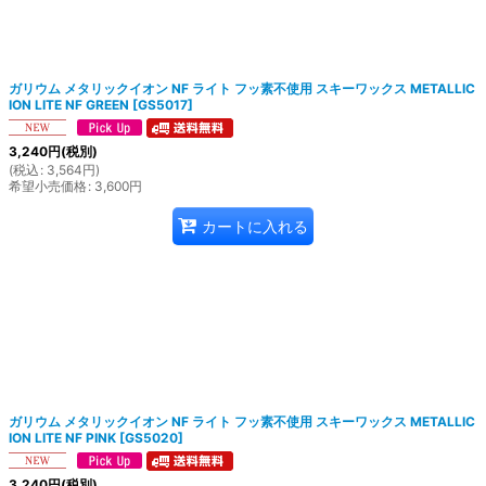
ガリウム メタリックイオン NF ライト フッ素不使用 スキーワックス METALLIC
ION LITE NF GREEN
[
GS5017
]
3,240
円
(税別)
(
税込
:
3,564
円
)
希望小売価格
:
3,600
円
カートに入れる
ガリウム メタリックイオン NF ライト フッ素不使用 スキーワックス METALLIC
ION LITE NF PINK
[
GS5020
]
3,240
円
(税別)