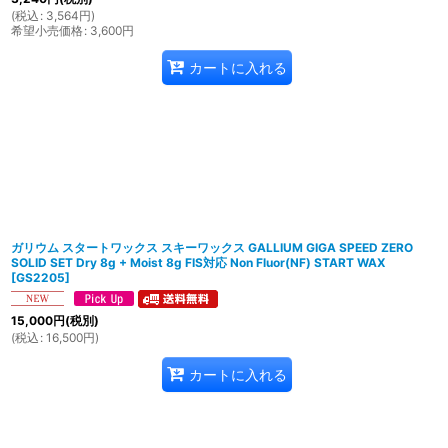
(
税込
:
3,564
円
)
希望小売価格
:
3,600
円
カートに入れる
ガリウム スタートワックス スキーワックス GALLIUM GIGA SPEED ZERO
SOLID SET Dry 8g + Moist 8g FIS対応 Non Fluor(NF) START WAX
[
GS2205
]
15,000
円
(税別)
(
税込
:
16,500
円
)
カートに入れる