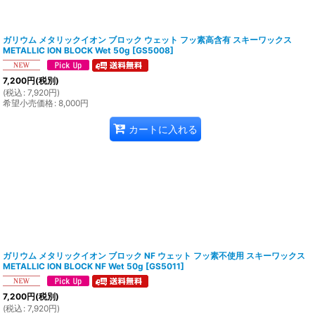
ガリウム メタリックイオン ブロック ウェット フッ素高含有 スキーワックス
METALLIC ION BLOCK Wet 50g
[
GS5008
]
7,200
円
(税別)
(
税込
:
7,920
円
)
希望小売価格
:
8,000
円
カートに入れる
ガリウム メタリックイオン ブロック NF ウェット フッ素不使用 スキーワックス
METALLIC ION BLOCK NF Wet 50g
[
GS5011
]
7,200
円
(税別)
(
税込
:
7,920
円
)