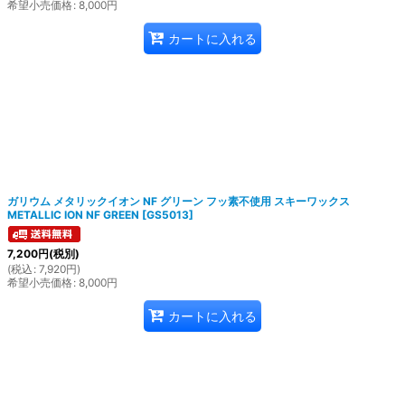
希望小売価格
:
8,000
円
カートに入れる
ガリウム メタリックイオン NF グリーン フッ素不使用 スキーワックス
METALLIC ION NF GREEN
[
GS5013
]
7,200
円
(税別)
(
税込
:
7,920
円
)
希望小売価格
:
8,000
円
カートに入れる