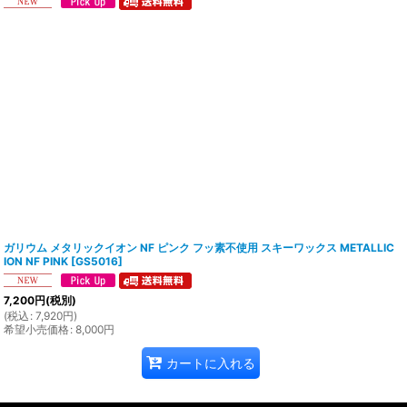
ガリウム メタリックイオン NF ピンク フッ素不使用 スキーワックス METALLIC
ION NF PINK
[
GS5016
]
7,200
円
(税別)
(
税込
:
7,920
円
)
希望小売価格
:
8,000
円
カートに入れる