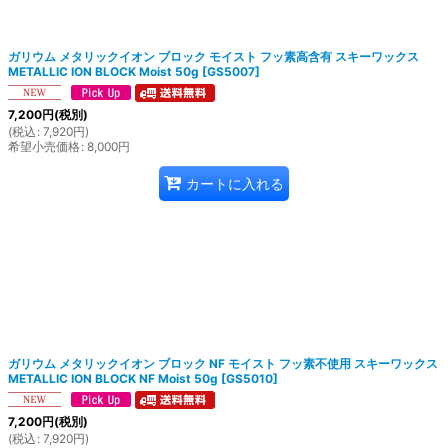
絞り込む
ガリウム メタリックイオン ブロック モイスト フッ素高含有 スキーワックス
METALLIC ION BLOCK Moist 50g
[
GS5007
]
7,200
円
(税別)
(
税込
:
7,920
円
)
希望小売価格
:
8,000
円
カートに入れる
ガリウム メタリックイオン ブロック NF モイスト フッ素不使用 スキーワックス
METALLIC ION BLOCK NF Moist 50g
[
GS5010
]
7,200
円
(税別)
(
税込
:
7,920
円
)