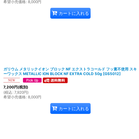
希望小売価格
:
8,000
円
カートに入れる
ガリウム メタリックイオン ブロック NF エクストラコールド フッ素不使用 スキ
ーワックス METALLIC ION BLOCK NF EXTRA COLD 50g
[
GS5012
]
7,200
円
(税別)
(
税込
:
7,920
円
)
希望小売価格
:
8,000
円
カートに入れる