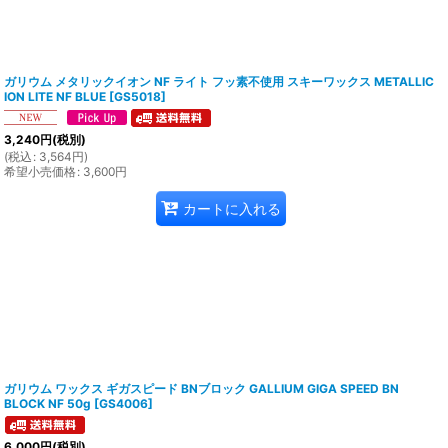
ガリウム メタリックイオン NF ライト フッ素不使用 スキーワックス METALLIC
ION LITE NF BLUE
[
GS5018
]
3,240
円
(税別)
(
税込
:
3,564
円
)
希望小売価格
:
3,600
円
カートに入れる
ガリウム ワックス ギガスピード BNブロック GALLIUM GIGA SPEED BN
BLOCK NF 50g
[
GS4006
]
6,000
円
(税別)