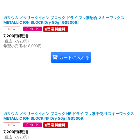
ガリウム メタリックイオン ブロック ドライ フッ素配合 スキーワックス
METALLIC ION BLOCK Dry 50g
[
GS5006
]
7,200
円
(税別)
(
税込
:
7,920
円
)
希望小売価格
:
8,000
円
カートに入れる
ガリウム メタリックイオン ブロック NF ドライ フッ素不使用 スキーワックス
METALLIC ION BLOCK NF Dry 50g
[
GS5009
]
7,200
円
(税別)
(
税込
:
7,920
円
)