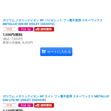
ガリウム メタリックイオン NF バイオレット フッ素不使用 スキーワックス
METALLIC ION NF VIOLET
[
GS5015
]
7,200
円
(税別)
(
税込
:
7,920
円
)
希望小売価格
:
8,000
円
カートに入れる
ガリウム メタリックイオン NF ライト フッ素不使用 スキーワックス METALLIC
ION LITE NF VIOLET
[
GS5019
]
3,240
円
(税別)