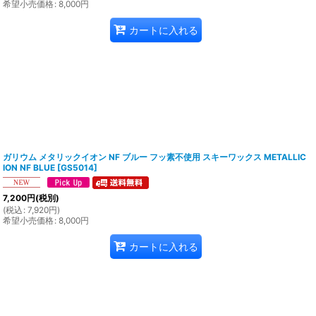
希望小売価格
:
8,000
円
カートに入れる
ガリウム メタリックイオン NF ブルー フッ素不使用 スキーワックス METALLIC
ION NF BLUE
[
GS5014
]
7,200
円
(税別)
(
税込
:
7,920
円
)
希望小売価格
:
8,000
円
カートに入れる