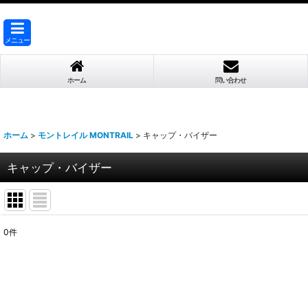
メニュー
ホーム
問い合わせ
ホーム
>
モントレイル MONTRAIL
>
キャップ・バイザー
キャップ・バイザー
0
件
表示数
:
並び順
: