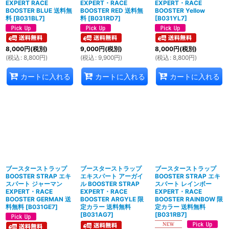
EXPERT RACE
EXPERT・RACE
EXPERT・RACE
BOOSTER BLUE 送料無
BOOSTER RED 送料無
BOOSTER Yellow
料
[
B031BL7
]
料
[
B031RD7
]
[
B031YL7
]
8,000
円
(税別)
9,000
円
(税別)
8,000
円
(税別)
(
税込
:
8,800
円
)
(
税込
:
9,900
円
)
(
税込
:
8,800
円
)
カートに入れる
カートに入れる
カートに入れる
ブースターストラップ
ブースターストラップ
ブースターストラップ
BOOSTER STRAP エキ
エキスパート アーガイ
BOOSTER STRAP エキ
スパート ジャーマン
ル BOOSTER STRAP
スパート レインボー
EXPERT・RACE
EXPERT・RACE
EXPERT・RACE
BOOSTER GERMAN 送
BOOSTER ARGYLE 限
BOOSTER RAINBOW 限
料無料
[
B031GE7
]
定カラー 送料無料
定カラー 送料無料
[
B031AG7
]
[
B031RB7
]