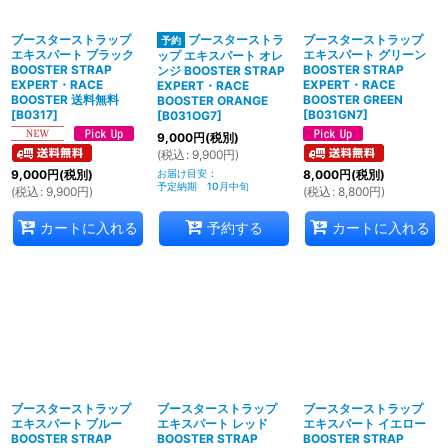
ブースターストラップ
ブースターストラ
ブースターストラップ
エキスパート ブラック
エキスパート グリーン
ップ エキスパート オレ
BOOSTER STRAP
BOOSTER STRAP
ンジ BOOSTER STRAP
EXPERT・RACE
EXPERT・RACE
EXPERT・RACE
BOOSTER 送料無料
BOOSTER GREEN
BOOSTER ORANGE
[
B0317
]
[
B031GN7
]
[
B031OG7
]
9,000
円
(税別)
(
税込
:
9,900
円
)
お届け目安
:
9,000
円
(税別)
8,000
円
(税別)
予定納期 10月中旬
(
税込
:
9,900
円
)
(
税込
:
8,800
円
)
カートに入れる
予約する
カートに入れる
ブースターストラップ
ブースターストラップ
ブースターストラップ
エキスパート ブルー
エキスパート レッド
エキスパート イエロー
BOOSTER STRAP
BOOSTER STRAP
BOOSTER STRAP