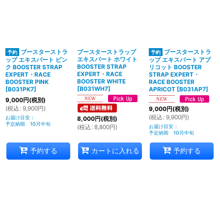
並び順
:
絞り込む
ブースターストラ
ブースターストラップ
ブースターストラ
エキスパート ホワイト
ップ エキスパート ピン
ップ エキスパート アプ
BOOSTER STRAP
ク BOOSTER STRAP
リコット BOOSTER
EXPERT・RACE
EXPERT・RACE
STRAP EXPERT・
BOOSTER WHITE
BOOSTER PINK
RACE BOOSTER
[
B031WH7
]
[
B031PK7
]
APRICOT
[
B031AP7
]
9,000
円
(税別)
(
税込
:
9,900
円
)
9,000
円
(税別)
(
税込
:
9,900
円
)
お届け目安
:
8,000
円
(税別)
予定納期 10月中旬
(
税込
:
8,800
円
)
お届け目安
:
予定納期 10月中旬
予約する
カートに入れる
予約する