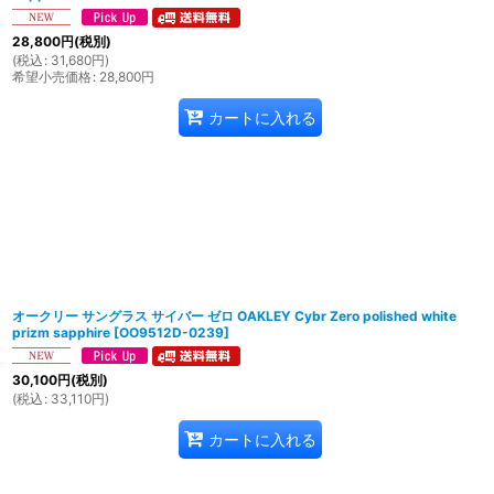
28,800
円
(税別)
(
税込
:
31,680
円
)
希望小売価格
:
28,800
円
カートに入れる
オークリー サングラス サイバー ゼロ OAKLEY Cybr Zero polished white
prizm sapphire
[
OO9512D-0239
]
30,100
円
(税別)
(
税込
:
33,110
円
)
カートに入れる