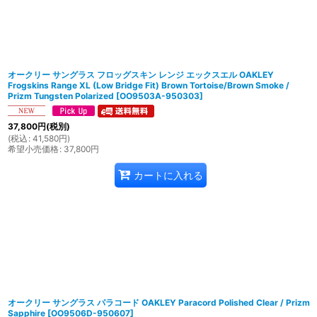
並び順
:
オークリー サングラス フロッグスキン レンジ エックスエル OAKLEY
Frogskins Range XL (Low Bridge Fit) Brown Tortoise/Brown Smoke /
Prizm Tungsten Polarized
[
OO9503A-950303
]
37,800
円
(税別)
(
税込
:
41,580
円
)
希望小売価格
:
37,800
円
カートに入れる
オークリー サングラス パラコード OAKLEY Paracord Polished Clear / Prizm
Sapphire
[
OO9506D-950607
]