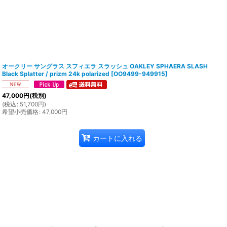
オークリー サングラス スフィエラ スラッシュ OAKLEY SPHAERA SLASH
Black Splatter / prizm 24k polarized
[
OO9499-949915
]
47,000
円
(税別)
(
税込
:
51,700
円
)
希望小売価格
:
47,000
円
カートに入れる