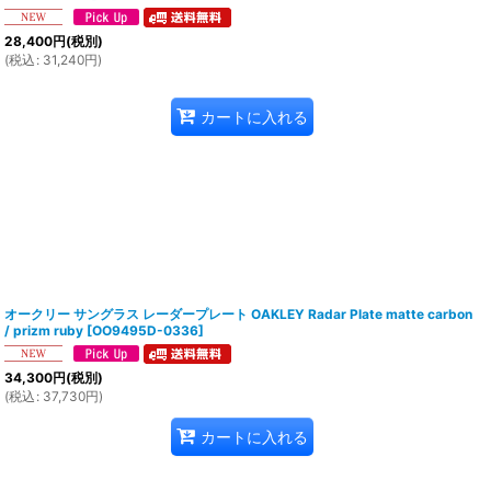
28,400
円
(税別)
(
税込
:
31,240
円
)
カートに入れる
オークリー サングラス レーダープレート OAKLEY Radar Plate​ matte carbon
/ prizm ruby
[
OO9495D-0336
]
34,300
円
(税別)
(
税込
:
37,730
円
)
カートに入れる