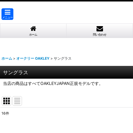
メニュー
ホーム
問い合わせ
ホーム
>
オークリー OAKLEY
>
サングラス
サングラス
当店の商品はすべてOAKLEYJAPAN正規モデルです。
16
件
表示数
: