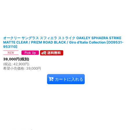
オークリー サングラス スフィエラ ストライク OAKLEY SPHAERA STRIKE
MATTE CLEAR / PRIZM ROAD BLACK / Giro d'Italia Collection
[
OO9531-
953110
]
39,000
円
(税別)
(
税込
:
42,900
円
)
希望小売価格
:
39,000
円
カートに入れる