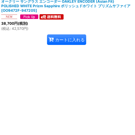
オークリー サングラス エンコーダー OAKLEY ENCODER (Asian Fit)
POLISHED WHITE Prizm Sapphire ポリッシュドホワイト プリズムサファイア
[
OO9472F-947205
]
38,700
円
(税別)
(
税込
:
42,570
円
)
カートに入れる