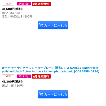
31,500
円
(税別)
(
税込
:
34,650
円
)
希望小売価格
:
31,500
円
カートに入れる
オークリー サングラス レーダープレート 調光レンズ OAKLEY Radar Plate​
polished black / clear to black iridium photochromic
[
OO9495D-0236
]
41,300
円
(税別)
(
税込
:
45,430
円
)
カートに入れる