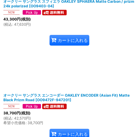
オークリー サングラス スフィエラ OAKLEY SPHAERA Matte Carbon / prizm
24k polarized
[
OO9403-04
]
43,300
円
(税別)
(
税込
:
47,630
円
)
カートに入れる
オークリー サングラス エンコーダー OAKLEY ENCODER (Asian Fit) Matte
Black Prizm Road
[
OO9472F-947201
]
38,700
円
(税別)
(
税込
:
42,570
円
)
希望小売価格
:
38,700
円
カートに入れる