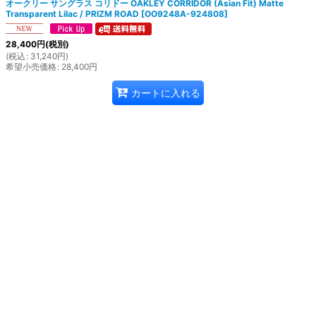
オークリー サングラス コリドー OAKLEY CORRIDOR (Asian Fit) Matte
Transparent Lilac / PRIZM ROAD
[
OO9248A-924808
]
28,400
円
(税別)
(
税込
:
31,240
円
)
希望小売価格
:
28,400
円
カートに入れる