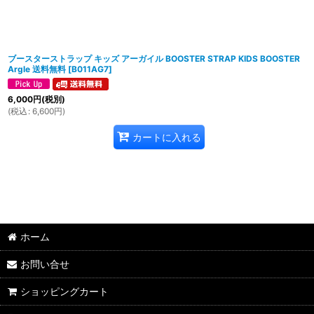
ブースターストラップ キッズ アーガイル BOOSTER STRAP KIDS BOOSTER
Argle 送料無料
[
B011AG7
]
6,000
円
(税別)
(
税込
:
6,600
円
)
カートに入れる
ホーム
お問い合せ
ショッピングカート