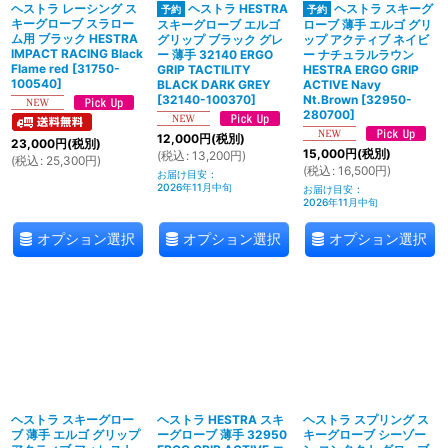
ヘストラ レーシング ス
ヘストラ HESTRA
ヘストラ スキーグ
キーグローブ スラロー
スキーグローブ エルゴ
ローブ 薄手 エルゴ グリ
ム用 ブラック HESTRA
グリップ ブラック グレ
ップ アクティブ ネイビ
IMPACT RACING Black
ー 薄手 32140 ERGO
ー ナチュラルラウン
Flame red
[
31750-
GRIP TACTILITY
HESTRA ERGO GRIP
100540
]
BLACK DARK GREY
ACTIVE Navy
[
32140-100370
]
Nt.Brown
[
32950-
280700
]
12,000
円
(税別)
23,000
円
(税別)
15,000
円
(税別)
(
税込
:
13,200
円
)
(
税込
:
25,300
円
)
(
税込
:
16,500
円
)
お届け目安
:
2026年11月中旬
お届け目安
:
2026年11月中旬
オプション選択
オプション選択
オプション選択
ヘストラ スキーグロー
ヘストラ HESTRA スキ
ヘストラ スプリング ス
ブ 薄手 エルゴ グリップ
ーグローブ 薄手 32950
キーグローブ シーゾー