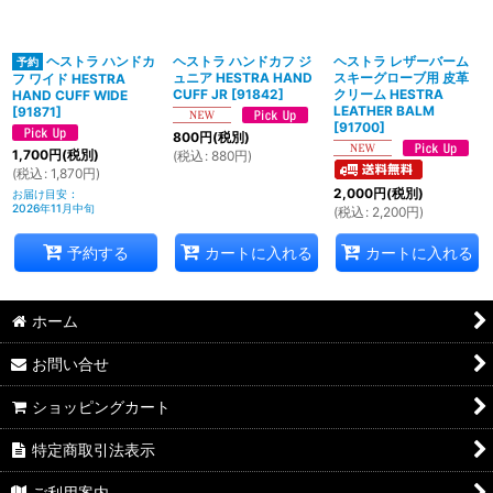
ヘストラ ハンドカ
ヘストラ ハンドカフ ジ
ヘストラ レザーバーム
ュニア HESTRA HAND
スキーグローブ用 皮革
フ ワイド HESTRA
CUFF JR
[
91842
]
クリーム HESTRA
HAND CUFF WIDE
LEATHER BALM
[
91871
]
[
91700
]
800
円
(税別)
1,700
円
(税別)
(
税込
:
880
円
)
(
税込
:
1,870
円
)
2,000
円
(税別)
お届け目安
:
2026年11月中旬
(
税込
:
2,200
円
)
予約する
カートに入れる
カートに入れる
ホーム
お問い合せ
ショッピングカート
特定商取引法表示
ご利用案内