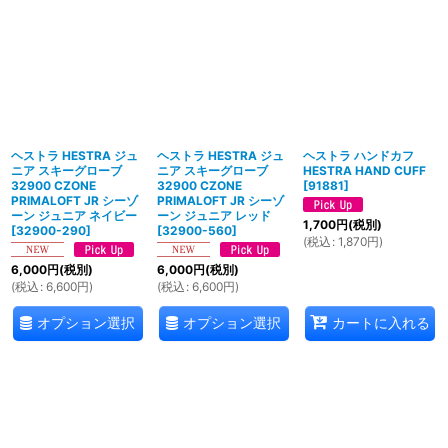
ヘストラ HESTRA ジュ
ヘストラ HESTRA ジュ
ヘストラ ハンドカフ
ニア スキーグローブ
ニア スキーグローブ
HESTRA HAND CUFF
32900 CZONE
32900 CZONE
[
91881
]
PRIMALOFT JR シーゾ
PRIMALOFT JR シーゾ
ーン ジュニア ネイビー
ーン ジュニア レッド
1,700
円
(税別)
[
32900-290
]
[
32900-560
]
(
税込
:
1,870
円
)
6,000
円
(税別)
6,000
円
(税別)
(
税込
:
6,600
円
)
(
税込
:
6,600
円
)
オプション選択
オプション選択
カートに入れる