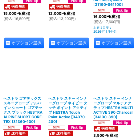
[
31190-861100
]
15,000
円
(税別)
12,000
円
(税別)
16,000
円
(税別)
(
税込
:
16,500
円
)
(
税込
:
13,200
円
)
(
税込
:
17,600
円
)
お届け目安
:
2026年11月中旬
オプション選択
オプション選択
オプション選択
ヘストラ ゴアテックス
ヘストラ スキー インナ
ヘストラ スキー インナ
スキーグローブ アルパ
ーグローブ ネイビー タ
ーグローブ マルチアク
イン ショート ゴアテッ
ッチ ポイント アクティ
ティブ HESTRA MULTI
クス ブラック HESTRA
ブ HESTRA Touch
ACTIVE 390 Charcoal
ALPINE SHORT GORE-
Point Active
[
34370-
[
34130-390
]
TEX
[
31360-100
]
280
]
3,500
円
(税別)