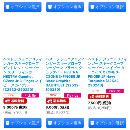
オプション選択
オプション選択
オプション選択
ヘストラ ジュニア 3フィ
ヘストラ ジュニア 3フィ
ヘストラ ジュニア 3フィ
ンガー スキーグローブ
ンガー スキーグローブ
ンガー スキーグローブ
ガントレット シーゾー
シーゾーン ブラック グ
シーゾーン ネイビー タ
ン スリーフィンガー
ラファイト HESTRA
ーコイズ CZONE 3-
HESTRA Gauntlet
CZONE 3-FINGER JR
FINGER JR Navy
CZone Jr 3-Finger ネイ
Black Graphite
Turquoise
[
32532-
ビー スカイブルー
GAUNTLET
[
32532-
290240
]
[
32532-290220
]
100380
]
7,500
円
(税別)
9,000
円
(税別)
8,000
円
(税別)
(
税込
:
8,250
円
)
(
税込
:
9,900
円
)
(
税込
:
8,800
円
)
オプション選択
オプション選択
オプション選択