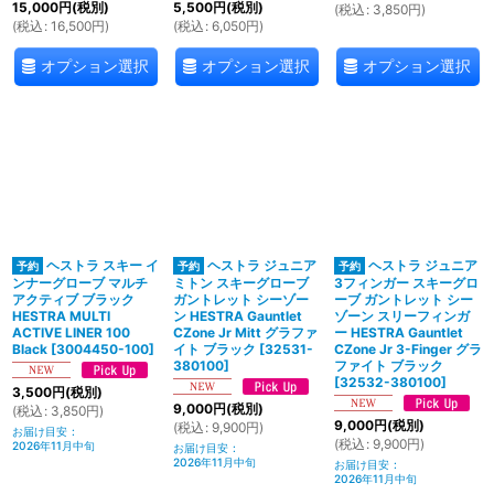
15,000
円
(税別)
5,500
円
(税別)
(
税込
:
3,850
円
)
(
税込
:
16,500
円
)
(
税込
:
6,050
円
)
オプション選択
オプション選択
オプション選択
ヘストラ スキー イ
ヘストラ ジュニア
ヘストラ ジュニア
ンナーグローブ マルチ
ミトン スキーグローブ
3フィンガー スキーグロ
アクティブ ブラック
ガントレット シーゾー
ーブ ガントレット シー
HESTRA MULTI
ン HESTRA Gauntlet
ゾーン スリーフィンガ
ACTIVE LINER 100
CZone Jr Mitt グラファ
ー HESTRA Gauntlet
Black
[
3004450-100
]
イト ブラック
[
32531-
CZone Jr 3-Finger グラ
380100
]
ファイト ブラック
[
32532-380100
]
3,500
円
(税別)
9,000
円
(税別)
(
税込
:
3,850
円
)
9,000
円
(税別)
(
税込
:
9,900
円
)
お届け目安
:
(
税込
:
9,900
円
)
2026年11月中旬
お届け目安
:
2026年11月中旬
お届け目安
:
2026年11月中旬