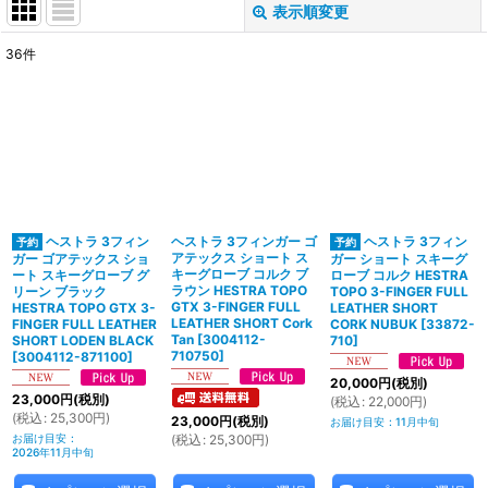
表示順変更
閉じる
36
件
サブカテゴリ
:
表示数
:
並び順
:
ヘストラ 3フィン
ヘストラ 3フィンガー ゴ
ヘストラ 3フィン
絞り込む
アテックス ショート ス
ガー ゴアテックス ショ
ガー ショート スキーグ
キーグローブ コルク ブ
ート スキーグローブ グ
ローブ コルク HESTRA
ラウン HESTRA TOPO
リーン ブラック
TOPO 3-FINGER FULL
GTX 3-FINGER FULL
HESTRA TOPO GTX 3-
LEATHER SHORT
LEATHER SHORT Cork
FINGER FULL LEATHER
CORK NUBUK
[
33872-
Tan
[
3004112-
SHORT LODEN BLACK
710
]
710750
]
[
3004112-871100
]
20,000
円
(税別)
23,000
円
(税別)
(
税込
:
22,000
円
)
(
税込
:
25,300
円
)
23,000
円
(税別)
お届け目安
:
11月中旬
お届け目安
:
(
税込
:
25,300
円
)
2026年11月中旬