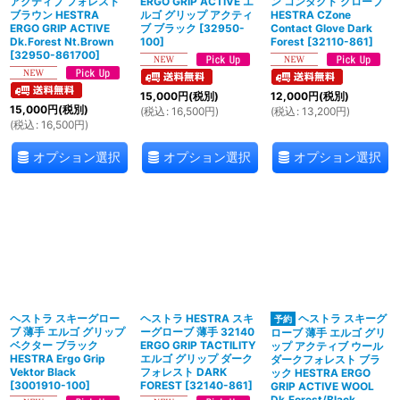
アクティブ フォレスト
ERGO GRIP ACTIVE エ
ン コンタクト グローブ
ブラウン HESTRA
ルゴ グリップ アクティ
HESTRA CZone
ERGO GRIP ACTIVE
ブ ブラック
[
32950-
Contact Glove Dark
Dk.Forest Nt.Brown
100
]
Forest
[
32110-861
]
[
32950-861700
]
15,000
円
(税別)
12,000
円
(税別)
15,000
円
(税別)
(
税込
:
16,500
円
)
(
税込
:
13,200
円
)
(
税込
:
16,500
円
)
オプション選択
オプション選択
オプション選択
ヘストラ スキーグロー
ヘストラ HESTRA スキ
ヘストラ スキーグ
ブ 薄手 エルゴ グリップ
ーグローブ 薄手 32140
ローブ 薄手 エルゴ グリ
ベクター ブラック
ERGO GRIP TACTILITY
ップ アクティブ ウール
HESTRA Ergo Grip
エルゴ グリップ ダーク
ダークフォレスト ブラ
Vektor Black
フォレスト DARK
ック HESTRA ERGO
[
3001910-100
]
FOREST
[
32140-861
]
GRIP ACTIVE WOOL
Dk.Forest/Black