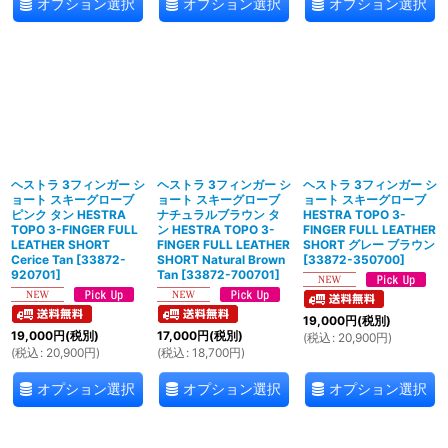
オプション選択
オプション選択
オプション選択
ヘストラ 3フィンガー シ
ヘストラ 3フィンガー シ
ヘストラ 3フィンガー シ
ョート スキーグローブ
ョート スキーグローブ
ョート スキーグローブ
ピンク タン HESTRA
ナチュラルブラウン タ
HESTRA TOPO 3-
TOPO 3-FINGER FULL
ン HESTRA TOPO 3-
FINGER FULL LEATHER
LEATHER SHORT
FINGER FULL LEATHER
SHORT グレー ブラウン
Cerice Tan
[
33872-
SHORT Natural Brown
[
33872-350700
]
920701
]
Tan
[
33872-700701
]
19,000
円
(税別)
19,000
円
(税別)
17,000
円
(税別)
(
税込
:
20,900
円
)
(
税込
:
20,900
円
)
(
税込
:
18,700
円
)
オプション選択
オプション選択
オプション選択