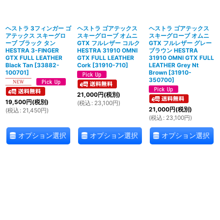
ヘストラ 3フィンガー ゴ
ヘストラ ゴアテックス
ヘストラ ゴアテックス
アテックス スキーグロ
スキーグローブ オムニ
スキーグローブ オムニ
ーブ ブラック タン
GTX フルレザー コルク
GTX フルレザー グレー
HESTRA 3-FINGER
HESTRA 31910 OMNI
ブラウン HESTRA
GTX FULL LEATHER
GTX FULL LEATHER
31910 OMNI GTX FULL
Black Tan
[
33882-
Cork
[
31910-710
]
LEATHER Grey Nt
100701
]
Brown
[
31910-
350700
]
21,000
円
(税別)
19,500
円
(税別)
(
税込
:
23,100
円
)
21,000
円
(税別)
(
税込
:
21,450
円
)
(
税込
:
23,100
円
)
オプション選択
オプション選択
オプション選択