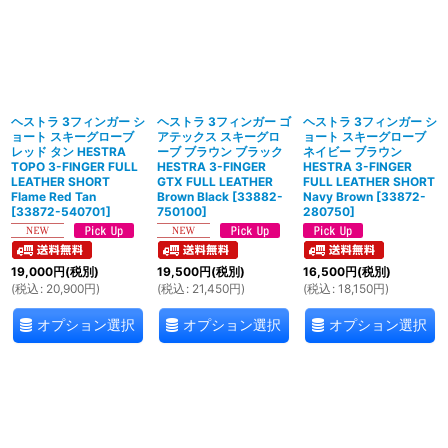
ヘストラ 3フィンガー シ
ヘストラ 3フィンガー ゴ
ヘストラ 3フィンガー シ
ョート スキーグローブ
アテックス スキーグロ
ョート スキーグローブ
レッド タン HESTRA
ーブ ブラウン ブラック
ネイビー ブラウン
TOPO 3-FINGER FULL
HESTRA 3-FINGER
HESTRA 3-FINGER
LEATHER SHORT
GTX FULL LEATHER
FULL LEATHER SHORT
Flame Red Tan
Brown Black
[
33882-
Navy Brown
[
33872-
[
33872-540701
]
750100
]
280750
]
19,000
円
(税別)
19,500
円
(税別)
16,500
円
(税別)
(
税込
:
20,900
円
)
(
税込
:
21,450
円
)
(
税込
:
18,150
円
)
オプション選択
オプション選択
オプション選択