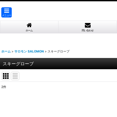
メニュー
ホーム
問い合わせ
ホーム
>
サロモン SALOMON
>
スキーグローブ
スキーグローブ
2
件
表示数
:
並び順
: