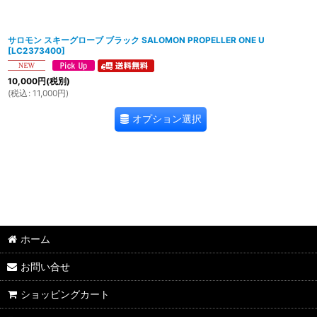
サロモン スキーグローブ ブラック SALOMON PROPELLER ONE U
[
LC2373400
]
10,000
円
(税別)
(
税込
:
11,000
円
)
オプション選択
ホーム
お問い合せ
ショッピングカート