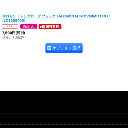
絞り込む
サロモン ミトングローブ ブラック SALOMON MTN OVERMITTEN U
[
LC2385700
]
7,500
円
(税別)
(
税込
:
8,250
円
)
オプション選択