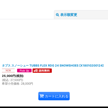
表示順変更
絞り込む
タブス スノーシュー TUBBS FLEX RDG 24 SNOWSHOES
[
X18010200124
]
25,000
円
(税別)
(
税込
:
27,500
円
)
希望小売価格
:
28,000
円
カートに入れる