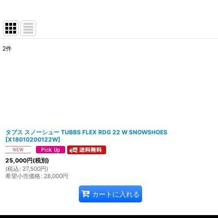
2
件
表示数
:
並び順
:
タブス スノーシュー TUBBS FLEX RDG 22 W SNOWSHOES
[
X18010200122W
]
25,000
円
(税別)
(
税込
:
27,500
円
)
希望小売価格
:
28,000
円
カートに入れる