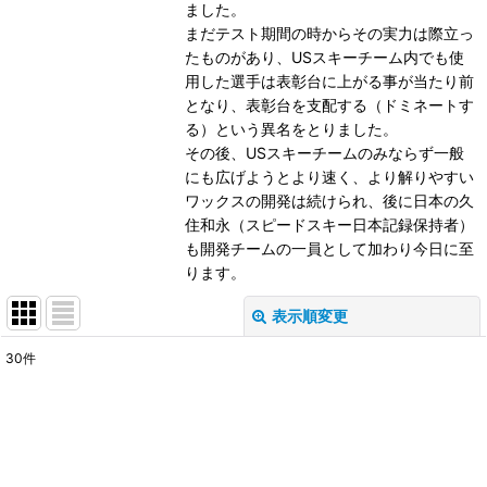
ました。
まだテスト期間の時からその実力は際立っ
たものがあり、USスキーチーム内でも使
用した選手は表彰台に上がる事が当たり前
となり、表彰台を支配する（ドミネートす
る）という異名をとりました。
その後、USスキーチームのみならず一般
にも広げようとより速く、より解りやすい
ワックスの開発は続けられ、後に日本の久
住和永（スピードスキー日本記録保持者）
も開発チームの一員として加わり今日に至
ります。
表示順変更
閉じる
30
件
サブカテゴリ
:
表示数
: