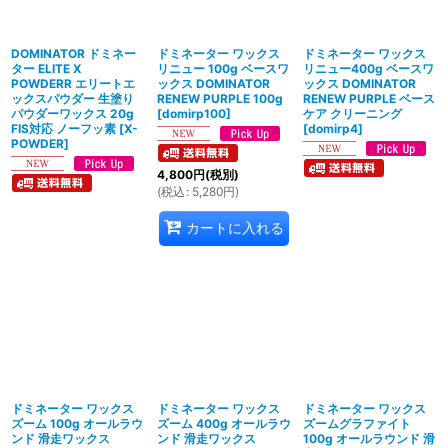
並び順
:
DOMINATOR ドミネー
ドミネーター ワックス
ドミネーター ワックス
絞り込む
ター ELITE X
リニュー 100g ベースワ
リニュー400g ベースワ
POWDERR エリートエ
ックス DOMINATOR
ックス DOMINATOR
ックスパウダー 生塗り
RENEW PURPLE 100g
RENEW PURPLE ベース
パウダーワックス 20g
[
domirp100
]
ケア クリーニング
FIS対応 ノーフッ素
[
X-
[
domirp4
]
POWDER
]
4,800
円
(税別)
(
税込
:
5,280
円
)
カートに入れる
ドミネーター ワックス
ドミネーター ワックス
ドミネーター ワックス
ズーム 100g オールラウ
ズーム 400g オールラウ
ズームグラファイト
ンド 滑走ワックス
ンド 滑走ワックス
100g オールラウンド 滑