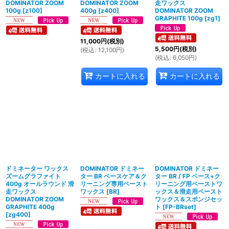
DOMINATOR ZOOM
DOMINATOR ZOOM
走ワックス
100g
[
z100
]
400g
[
z400
]
DOMINATOR ZOOM
GRAPHITE 100g
[
zg1
]
11,000
円
(税別)
5,500
円
(税別)
(
税込
:
12,100
円
)
(
税込
:
6,050
円
)
カートに入れる
カートに入れる
ドミネーター ワックス
DOMINATOR ドミネー
DOMINATOR ドミネー
ズームグラファイト
ター BR ベースケア＆ク
ター BR / FP ベース+ク
400g オールラウンド 滑
リーニング専用ペースト
リーニング用ペーストワ
走ワックス
ワックス
[
BR
]
ックス＆滑走用ペースト
DOMINATOR ZOOM
ワックス＆スポンジセッ
GRAPHITE 400g
ト
[
FP-BRset
]
[
zg400
]