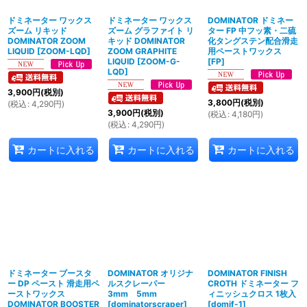
ドミネーター ワックス
ドミネーター ワックス
DOMINATOR ドミネー
ズーム リキッド
ズーム グラファイト リ
ター FP 中フッ素・二硫
DOMINATOR ZOOM
キッド DOMINATOR
化タングステン配合滑走
LIQUID
[
ZOOM-LQD
]
ZOOM GRAPHITE
用ペーストワックス
LIQUID
[
ZOOM-G-
[
FP
]
LQD
]
3,900
円
(税別)
3,800
円
(税別)
(
税込
:
4,290
円
)
3,900
円
(税別)
(
税込
:
4,180
円
)
(
税込
:
4,290
円
)
カートに入れる
カートに入れる
カートに入れる
ドミネーター ブースタ
DOMINATOR オリジナ
DOMINATOR FINISH
ー DP ペースト 滑走用ペ
ルスクレーパー
CROTH ドミネーター フ
ーストワックス
3mm 5mm
ィニッシュクロス 1枚入
DOMINATOR BOOSTER
[
dominatorscraper
]
[
domif-1
]