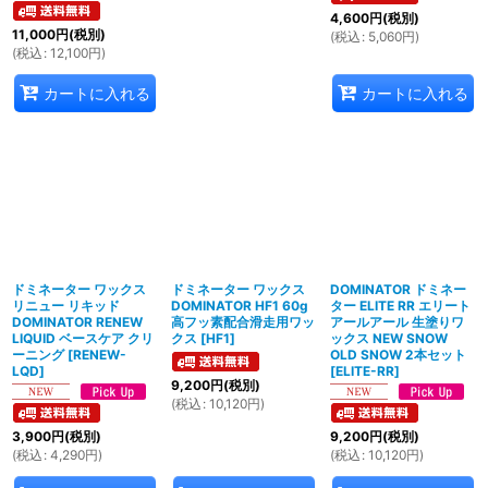
4,600
円
(税別)
11,000
円
(税別)
(
税込
:
5,060
円
)
(
税込
:
12,100
円
)
カートに入れる
カートに入れる
ドミネーター ワックス
ドミネーター ワックス
DOMINATOR ドミネー
リニュー リキッド
DOMINATOR HF1 60g
ター ELITE RR エリート
DOMINATOR RENEW
高フッ素配合滑走用ワッ
アールアール 生塗りワ
LIQUID ベースケア クリ
クス
[
HF1
]
ックス NEW SNOW
ーニング
[
RENEW-
OLD SNOW 2本セット
LQD
]
[
ELITE-RR
]
9,200
円
(税別)
(
税込
:
10,120
円
)
3,900
円
(税別)
9,200
円
(税別)
(
税込
:
4,290
円
)
(
税込
:
10,120
円
)