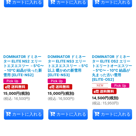
カートに入れる
カートに入れる
カートに入れる
DOMINATOR ドミネー
DOMINATOR ドミネー
DOMINATOR ドミネー
ター ELITE NS2 エリー
ター ELITE NS3 エリー
ター ELITE OS2 エリー
トエヌエスツー －5℃〜
トエヌエススリー －5℃
トエリートオーエスツー
－10℃ 結晶が尖った新
以上 暖かめの新雪用
－5℃〜－10℃ 結晶が
雪用
[
ELITE-NS2
]
[
ELITE-NS3
]
丸まった古い雪用
[
ELITE-OS2
]
15,000
円
(税別)
15,000
円
(税別)
14,500
円
(税別)
(
税込
:
16,500
円
)
(
税込
:
16,500
円
)
(
税込
:
15,950
円
)
カートに入れる
カートに入れる
カートに入れる