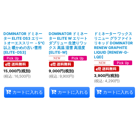
DOMINATOR ドミネー
DOMINATOR ドミネー
ドミネーター ワックス
ター ELITE OS3 エリー
ター ELITE W エリート
リニュー グラファイト
トオーエススリー －5℃
ダブリュー 生塗りワッ
リキッド DOMINATOR
以上 暖かめの古い雪用
クス 高温 湿雪 高湿度
RENEW GRAPHITE
[
ELITE-OS3
]
[
ELITE-W
]
LIQUID
[
RENEW-G-
LQD
]
15,000
円
(税別)
9,000
円
(税別)
3,900
円
(税別)
(
税込
:
16,500
円
)
(
税込
:
9,900
円
)
(
税込
:
4,290
円
)
カートに入れる
カートに入れる
カートに入れる