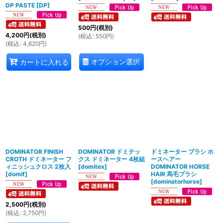
DP PASTE
[
DP
]
500
円
(税別)
4,200
円
(税別)
(
税込
:
550
円
)
(
税込
:
4,620
円
)
オプション選択
カートに入れる
DOMINATOR FINISH
DOMINATOR ドミテッ
ドミネーター ブラシ ホ
CROTH ドミネーター フ
クス ドミネーター 4枚組
ースヘアー
ィニッシュクロス 2枚入
[
domitex
]
DOMINATOR HORSE
[
domif
]
HAIR 馬毛ブラシ
[
dominatorhorse
]
2,500
円
(税別)
(
税込
:
2,750
円
)