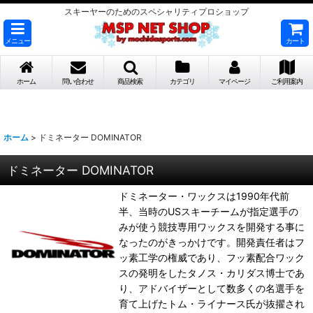
スキーヤーのためのスペシャリティプロショップ
メニュー
カート
ホーム
問い合わせ
商品検索
カテゴリ
マイページ
ご利用案内
ホーム
>
ドミネーター DOMINATOR
ドミネーター DOMINATOR
ドミネーター・ワックスは1990年代前
半、当時のUSスキーチームが指定選手の
みが使う競技専用ワックスを開発する事に
なったのがきっかけです。開発責任者はフ
ッ素工学の権威であり、フッ素配合ワック
スの発明をしたタノス・カリダス博士であ
り、アドバイザーとして数多くの名選手を
育て上げたトム・ライナース氏が抜擢され