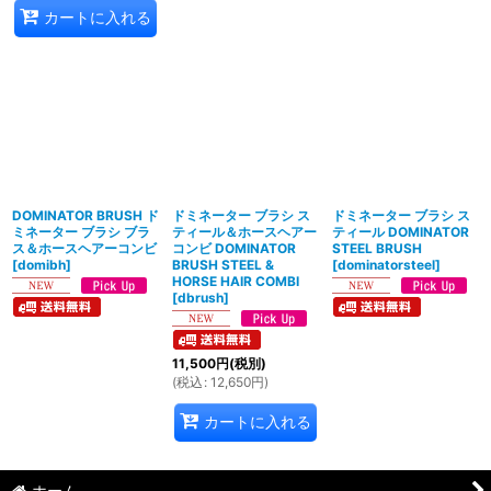
カートに入れる
DOMINATOR BRUSH ド
ドミネーター ブラシ ス
ドミネーター ブラシ ス
ミネーター ブラシ ブラ
ティール＆ホースヘアー
ティール DOMINATOR
ス＆ホースヘアーコンビ
コンビ DOMINATOR
STEEL BRUSH
[
domibh
]
BRUSH STEEL &
[
dominatorsteel
]
HORSE HAIR COMBI
[
dbrush
]
11,500
円
(税別)
(
税込
:
12,650
円
)
カートに入れる
ホーム