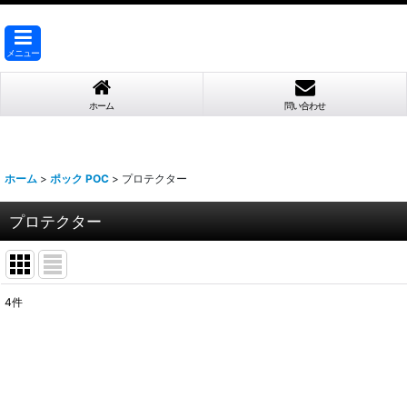
メニュー
ホーム
問い合わせ
ホーム
>
ポック POC
>
プロテクター
プロテクター
4
件
表示数
:
並び順
: