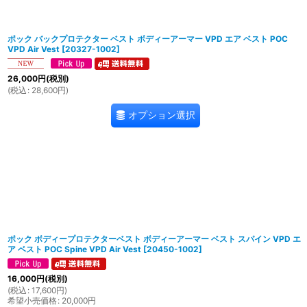
ポック バックプロテクター ベスト ボディーアーマー VPD エア ベスト POC
VPD Air Vest
[
20327-1002
]
26,000
円
(税別)
(
税込
:
28,600
円
)
オプション選択
ポック ボディープロテクターベスト ボディーアーマー ベスト スパイン VPD エ
ア ベスト POC Spine VPD Air Vest
[
20450-1002
]
16,000
円
(税別)
(
税込
:
17,600
円
)
希望小売価格
:
20,000
円