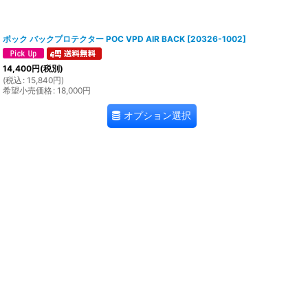
ポック バックプロテクター POC VPD AIR BACK
[
20326-1002
]
14,400
円
(税別)
(
税込
:
15,840
円
)
希望小売価格
:
18,000
円
オプション選択