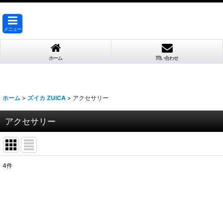
メニュー
ホーム
問い合わせ
ホーム
>
ズイカ ZUICA
>
アクセサリー
アクセサリー
4
件
表示数
:
並び順
: