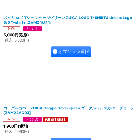
ズイカ ロゴ Tシャツ セージグリーン ZUICA LOGO T-SHIRTS Unisex Logo
S/S T-shirts
[
ZAM24kt14
]
5,000
円
(税別)
(
税込
:
5,500
円
)
オプション選択
ゴーグルカバー ZUICA Goggle Cover green ゴーグルレンズカバー グリーン
[
ZAM24AC03
]
1,900
円
(税別)
(
税込
:
2,090
円
)