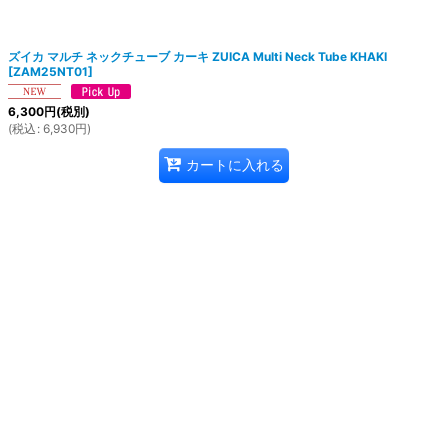
絞り込む
ズイカ マルチ ネックチューブ カーキ ZUICA Multi Neck Tube KHAKI
[
ZAM25NT01
]
6,300
円
(税別)
(
税込
:
6,930
円
)
カートに入れる