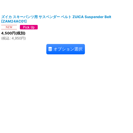
ズイカ スキーパンツ用 サスペンダー ベルト ZUICA Suspender Belt
[
ZAM24AC01
]
4,500
円
(税別)
(
税込
:
4,950
円
)
オプション選択