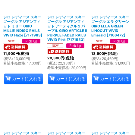
絞り込む
ジロ レディース スキー
ジロ レディース スキー
ジロ レディース スキー
ゴーグル アジアンフィ
ゴーグル アジアンフィ
ゴーグル エラ グリーン
ット ミリー GIRO
ット アーティクル 2 パ
GIRO ELLA GREEN
MILLIE INDIGO RAILS
ープル GIRO ARTICLE II
LINOCUT VIVID
VIVID Haze
[
7171983
]
PURPLE FADED RAILS
Emerald
[
7166472
]
VIVID Pink
[
7171553
]
11,900
円
(税別)
18,600
円
(税別)
20,300
円
(税別)
(
税込
:
13,090
円
)
(
税込
:
20,460
円
)
希望小売価格
:
17,000
円
(
税込
:
22,330
円
)
希望小売価格
:
31,000
円
希望小売価格
:
29,000
円
カートに入れる
カートに入れる
カートに入れる
ジロ レディース スキー
ジロ レディース スキー
ジロ レディース スキー