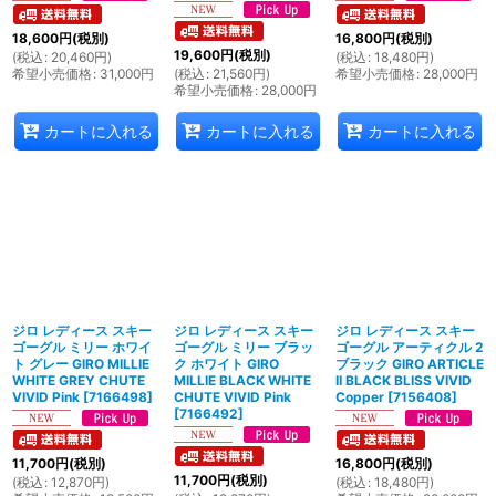
18,600
円
(税別)
16,800
円
(税別)
19,600
円
(税別)
(
税込
:
20,460
円
)
(
税込
:
18,480
円
)
希望小売価格
:
31,000
円
(
税込
:
21,560
円
)
希望小売価格
:
28,000
円
希望小売価格
:
28,000
円
カートに入れる
カートに入れる
カートに入れる
ジロ レディース スキー
ジロ レディース スキー
ジロ レディース スキー
ゴーグル ミリー ホワイ
ゴーグル ミリー ブラッ
ゴーグル アーティクル 2
ト グレー GIRO MILLIE
ク ホワイト GIRO
ブラック GIRO ARTICLE
WHITE GREY CHUTE
MILLIE BLACK WHITE
II BLACK BLISS VIVID
VIVID Pink
[
7166498
]
CHUTE VIVID Pink
Copper
[
7156408
]
[
7166492
]
11,700
円
(税別)
16,800
円
(税別)
11,700
円
(税別)
(
税込
:
12,870
円
)
(
税込
:
18,480
円
)