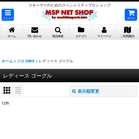
スキーヤーのためのスペシャリティプロショップ
メニュー
カート
ホーム
問い合わせ
商品検索
カテゴリ
マイページ
ご利用案内
ホーム
>
ジロ GIRO
>
レディース ゴーグル
レディース ゴーグル
表示順変更
閉じる
12
件
表示数
:
並び順
: