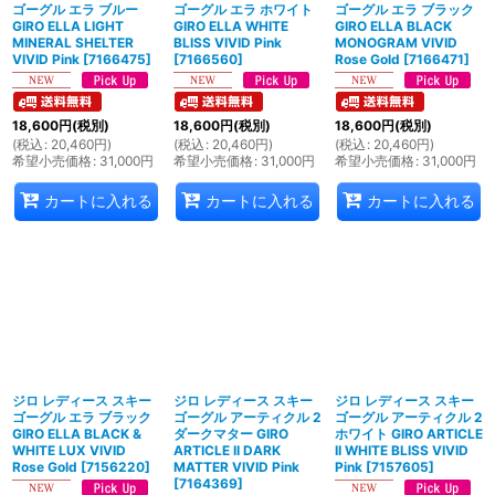
ゴーグル エラ ブルー
ゴーグル エラ ホワイト
ゴーグル エラ ブラック
GIRO ELLA LIGHT
GIRO ELLA WHITE
GIRO ELLA BLACK
MINERAL SHELTER
BLISS VIVID Pink
MONOGRAM VIVID
VIVID Pink
[
7166475
]
[
7166560
]
Rose Gold
[
7166471
]
18,600
円
(税別)
18,600
円
(税別)
18,600
円
(税別)
(
税込
:
20,460
円
)
(
税込
:
20,460
円
)
(
税込
:
20,460
円
)
希望小売価格
:
31,000
円
希望小売価格
:
31,000
円
希望小売価格
:
31,000
円
カートに入れる
カートに入れる
カートに入れる
ジロ レディース スキー
ジロ レディース スキー
ジロ レディース スキー
ゴーグル エラ ブラック
ゴーグル アーティクル 2
ゴーグル アーティクル 2
GIRO ELLA BLACK &
ダークマター GIRO
ホワイト GIRO ARTICLE
WHITE LUX VIVID
ARTICLE II DARK
II WHITE BLISS VIVID
Rose Gold
[
7156220
]
MATTER VIVID Pink
Pink
[
7157605
]
[
7164369
]