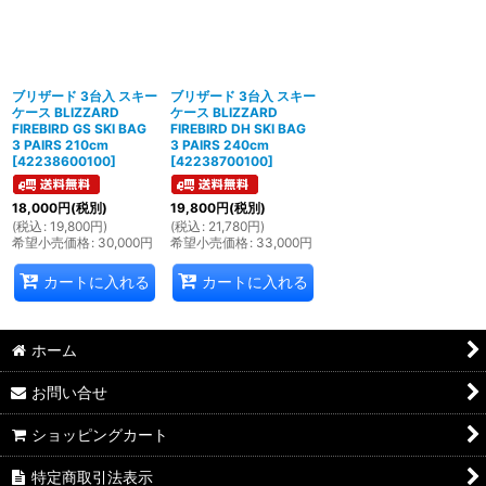
ブリザード 3台入 スキー
ブリザード 3台入 スキー
ケース BLIZZARD
ケース BLIZZARD
FIREBIRD GS SKI BAG
FIREBIRD DH SKI BAG
3 PAIRS 210cm
3 PAIRS 240cm
[
42238600100
]
[
42238700100
]
18,000
円
(税別)
19,800
円
(税別)
(
税込
:
19,800
円
)
(
税込
:
21,780
円
)
希望小売価格
:
30,000
円
希望小売価格
:
33,000
円
カートに入れる
カートに入れる
ホーム
お問い合せ
ショッピングカート
特定商取引法表示