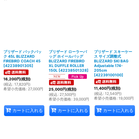
表示数
:
並び順
:
絞り込む
ブリザード バックパッ
ブリザード ローラーバ
ブリザード スキーケー
ク 45L BLIZZARD
ッグ ホイールバッグ
ス サイズ調整式
FIREBIRD COACH 45
BLIZZARD FIREBIRD
BLIZZARD SKI BAG
[
42238901305
]
XL DUFFLE ROLLER
Adjustable 174-
150L
[
42238501328
]
205cm
[
42239100100
]
16,200
円
(税別)
(
税込
:
17,820
円
)
11,400
円
(税別)
希望小売価格
:
27,000
円
25,000
円
(税別)
(
税込
:
12,540
円
)
(
税込
:
27,500
円
)
希望小売価格
:
19,000
円
希望小売価格
:
39,000
円
カートに入れる
カートに入れる
カートに入れる