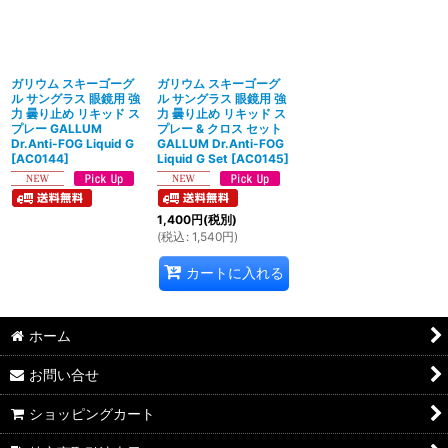
絞り込む
ガリウム スキーゴーグ
ガリウム スキーゴーグ
ル サングラス 眼鏡用 強
ル サングラス 眼鏡用 強
力 曇り止め リキッド ス
力 曇り止め リキッド ス
プレー GALLUM
プレー & クロス セット
Dr.Anti-FOG Liquid G
GALLUM Dr.Anti-FOG
[
AC0144
]
Liquid G Set
[
AC0145
]
1,400
円
(税別)
(
税込
:
1,540
円
)
カートに入れる
ホーム
お問い合せ
ショッピングカート