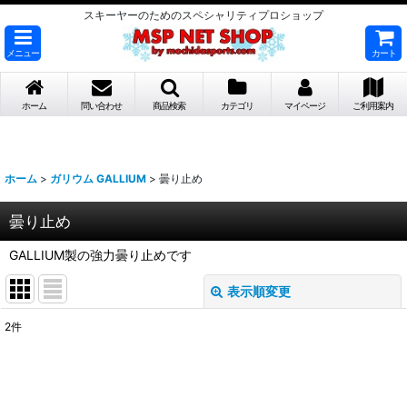
スキーヤーのためのスペシャリティプロショップ
メニュー
カート
ホーム
問い合わせ
商品検索
カテゴリ
マイページ
ご利用案内
ホーム
>
ガリウム GALLIUM
>
曇り止め
曇り止め
GALLIUM製の強力曇り止めです
表示順変更
閉じる
2
件
表示数
:
並び順
: