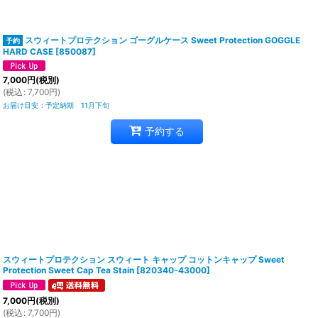
スウィートプロテクション ゴーグルケース Sweet Protection GOGGLE
HARD CASE
[
850087
]
7,000
円
(税別)
(
税込
:
7,700
円
)
お届け目安
:
予定納期 11月下旬
予約する
スウィートプロテクション スウィート キャップ コットンキャップ Sweet
Protection Sweet Cap Tea Stain
[
820340-43000
]
7,000
円
(税別)
(
税込
:
7,700
円
)