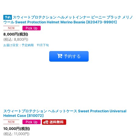
スウィートプロテクション ヘルメットインナー ビーニー ブラック メリノ
ウール Sweet Protection Helmet Merino Beanie
[
820473-99901
]
8,000
円
(税別)
(
税込
:
8,800
円
)
お届け目安
:
予定納期 11月下旬
予約する
スウィートプロテクション ヘルメットケース Sweet Protection Universal
Helmet Case
[
810072
]
10,000
円
(税別)
(
税込
:
11,000
円
)