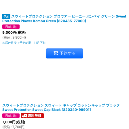
絞り込む
スウィートプロテクション プロウアー ビーニー ボンベイ グリーン Sweet
Protection Plower Kombu Green
[
820485-77000
]
9,000
円
(税別)
(
税込
:
9,900
円
)
お届け目安
:
予定納期 11月下旬
予約する
スウィートプロテクション スウィート キャップ コットンキャップ ブラック
Sweet Protection Sweet Cap Black
[
820340-99901
]
7,000
円
(税別)
(
税込
:
7,700
円
)