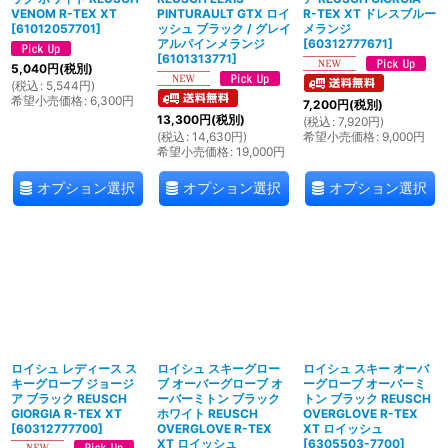
VENOM R-TEX XT
PINTURAULT GTX ロイ
R-TEX XT ドレスブルー
[
61012057701
]
ッシュ ブラック / グレイ
メランジ
アルパインメランジ
[
60312777671
]
[
6101313771
]
5,040
円
(税別)
(
税込
:
5,544
円
)
希望小売価格
:
6,300
円
7,200
円
(税別)
13,300
円
(税別)
(
税込
:
7,920
円
)
(
税込
:
14,630
円
)
希望小売価格
:
9,000
円
希望小売価格
:
19,000
円
オプション選択
オプション選択
オプション選択
ロイシュ レディース ス
ロイシュ スキーグロー
ロイシュ スキー オーバ
キーグローブ ジョージ
ブ オーバーグローブ オ
ーグローブ オーバーミ
ア ブラック REUSCH
ーバーミトン ブラック
トン ブラック REUSCH
GIORGIA R-TEX XT
ホワイト REUSCH
OVERGLOVE R-TEX
[
60312777700
]
OVERGLOVE R-TEX
XT ロイッシュ
XT ロイッシュ
[
6305503-7700
]