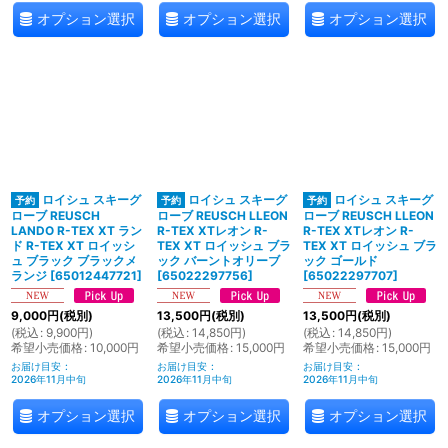
オプション選択
オプション選択
オプション選択
ロイシュ スキーグ
ロイシュ スキーグ
ロイシュ スキーグ
ローブ REUSCH
ローブ REUSCH LLEON
ローブ REUSCH LLEON
LANDO R-TEX XT ラン
R-TEX XTレオン R-
R-TEX XTレオン R-
ド R-TEX XT ロイッシ
TEX XT ロイッシュ ブラ
TEX XT ロイッシュ ブラ
ュ ブラック ブラックメ
ック バーントオリーブ
ック ゴールド
ランジ
[
65012447721
]
[
65022297756
]
[
65022297707
]
9,000
円
(税別)
13,500
円
(税別)
13,500
円
(税別)
(
税込
:
9,900
円
)
(
税込
:
14,850
円
)
(
税込
:
14,850
円
)
希望小売価格
:
10,000
円
希望小売価格
:
15,000
円
希望小売価格
:
15,000
円
お届け目安
:
お届け目安
:
お届け目安
:
2026年11月中旬
2026年11月中旬
2026年11月中旬
オプション選択
オプション選択
オプション選択