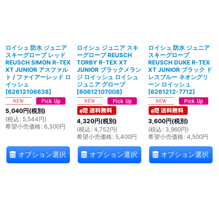
ロイシュ 防水 ジュニア
ロイシュ ジュニア スキ
ロイシュ 防水 ジュニア
スキーグローブ レッド
ーグローブ REUSCH
スキーグローブ
REUSCH SIMON R-TEX
TORBY R-TEX XT
REUSCH DUKE R-TEX
XT JUNIOR アスファル
JUNIOR ブラックメラン
XT JUNIOR ブラック ド
ト / ファイアーレッド ロ
ジ ロイッシュ ロイシュ
レスブルー ネオングリ
イッシュ
ジュニア グローブ
ーン ロイッシュ
[
62612106638
]
[
60612107008
]
[
6261212-7712
]
5,040
円
(税別)
(
税込
:
5,544
円
)
4,320
円
(税別)
3,600
円
(税別)
希望小売価格
:
6,300
円
(
税込
:
4,752
円
)
(
税込
:
3,960
円
)
希望小売価格
:
5,400
円
希望小売価格
:
4,500
円
オプション選択
オプション選択
オプション選択