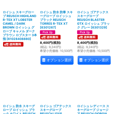
ロイシュ スキーグロー
ロイシュ 防水 防寒 スキ
ロイシュ ゴアテックス
ブ REUSCH HIGHLAND
ーグローブ ロイッシュ
スキーグローブ
R-TEX XT LOBSTER
ブラック REUSCH
REUSCH BLASTER
CAMEL / DARK
TORRES R-TEX XT
GTX ロイッシュ ブラッ
BROWN ロイッシュ グ
[
6301267
]
ク グレー
[
6301329
]
ローブ キャメル ダーク
ブラウン ロブスター 3本
指
[
61028408880
]
8,400
円
(税別)
8,400
円
(税別)
(
税込
:
9,240
円
)
(
税込
:
9,240
円
)
希望小売価格
:
10,500
円
希望小売価格
:
10,500
円
オプション選択
オプション選択
ロイシュ 防水 スキーグ
ロイシュ ゴアテックス
ロイシュ レディース ス
ローブ ロイッシュ ブラ
スキーグローブ
キーグローブ ジョージ
ック ホワイト REUSCH
REUSCH LEXIS
ア REUSCH GIORGIA