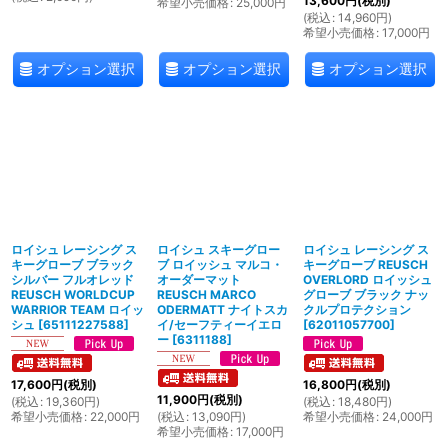
13,600
円
(税別)
希望小売価格
:
25,000
円
(
税込
:
14,960
円
)
希望小売価格
:
17,000
円
オプション選択
オプション選択
オプション選択
ロイシュ レーシング ス
ロイシュ スキーグロー
ロイシュ レーシング ス
キーグローブ ブラック
ブ ロイッシュ マルコ・
キーグローブ REUSCH
シルバー フルオレッド
オーダーマット
OVERLORD ロイッシュ
REUSCH WORLDCUP
REUSCH MARCO
グローブ ブラック ナッ
WARRIOR TEAM ロイッ
ODERMATT ナイトスカ
クルプロテクション
シュ
[
65111227588
]
イ/セーフティーイエロ
[
62011057700
]
ー
[
6311188
]
17,600
円
(税別)
16,800
円
(税別)
11,900
円
(税別)
(
税込
:
19,360
円
)
(
税込
:
18,480
円
)
希望小売価格
:
22,000
円
(
税込
:
13,090
円
)
希望小売価格
:
24,000
円
希望小売価格
:
17,000
円