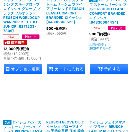
シング スキーグローブ
トームリーシュ ファイ
フ ストームリーシュ ブ
ロイッシュ グローブ ブ
アリー レッド REUSCH
ルー REUSCH LEASH
ラック フルオレッド
LEASH COMFORT
COMFORT BRANDED
REUSCH WORLDCUP
BRANDED ロイッシュ
ロイッシュ
WARRIOR R-TEX XT
[
64836663525
]
[
64836664454
]
JUNIOR
[
6271233-
900
円
(税別)
7809
]
(
税込
:
990
円
)
900
円
(税別)
(
税込
:
990
円
)
お届け目安
:
12,000
円
(税別)
2026年11月中旬
(
税込
:
13,200
円
)
希望小売価格
:
15,000
円
オプション選択
カートに入れる
予約する
ロイシュ ハンドカ
REUSCH GLOVE OIL ロ
ロイシュ フェイスマス
イッシュ グローブオイ
ク ブラック REUSCH
フ ストームリーシュ ブ
ル 天然皮革用 保革 撥水
FACE MASK ロイッシュ
ラック REUSCH LEASH