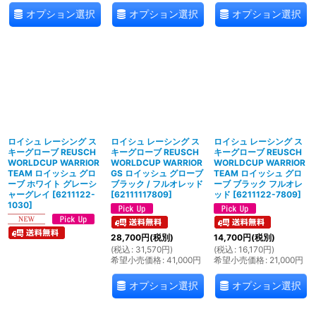
オプション選択
オプション選択
オプション選択
ロイシュ レーシング ス
ロイシュ レーシング ス
ロイシュ レーシング ス
キーグローブ REUSCH
キーグローブ REUSCH
キーグローブ REUSCH
WORLDCUP WARRIOR
WORLDCUP WARRIOR
WORLDCUP WARRIOR
TEAM ロイッシュ グロ
GS ロイッシュ グローブ
TEAM ロイッシュ グロ
ーブ ホワイト グレーシ
ブラック / フルオレッド
ーブ ブラック フルオレ
ャーグレイ
[
6211122-
[
62111117809
]
ッド
[
6211122-7809
]
1030
]
28,700
円
(税別)
14,700
円
(税別)
(
税込
:
31,570
円
)
(
税込
:
16,170
円
)
希望小売価格
:
41,000
円
希望小売価格
:
21,000
円
オプション選択
オプション選択