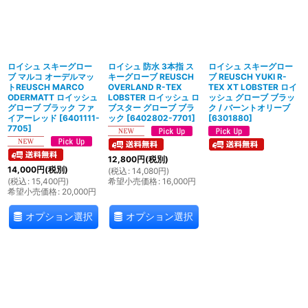
ロイシュ スキーグロー
ロイシュ 防水 3本指 ス
ロイシュ スキーグロー
ブ マルコ オーデルマッ
キーグローブ REUSCH
ブ REUSCH YUKI R-
トREUSCH MARCO
OVERLAND R-TEX
TEX XT LOBSTER ロイ
ODERMATT ロイッシュ
LOBSTER ロイッシュ ロ
ッシュ グローブ ブラッ
グローブ ブラック ファ
ブスター グローブ ブラ
ク / バーントオリーブ
イアーレッド
[
6401111-
ック
[
6402802-7701
]
[
6301880
]
7705
]
12,800
円
(税別)
14,000
円
(税別)
(
税込
:
14,080
円
)
(
税込
:
15,400
円
)
希望小売価格
:
16,000
円
希望小売価格
:
20,000
円
オプション選択
オプション選択