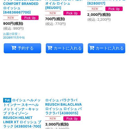
オイル ロイシュ
[
6280017
]
COMFORT BRANDED
[
REU001
]
ロイッシュ
[
64836667700
]
2,000
円
(税別)
700
円
(税別)
(
税込
:
2,200
円
)
900
円
(税別)
(
税込
:
770
円
)
(
税込
:
990
円
)
お届け目安
:
2026年11月中旬
予約する
カートに入れる
カートに入れる
ロイシュ ヘルメッ
ロイシュ バラクラバ
REUSCH BALACLAVA
トインナー スキーヘル
ロイッシュ ロイシュ バ
メット インナ－キャッ
ラクラバ
[
4380015
]
プ ドライゾーン
REUSCH HELMET
LINER XT ロイッシュ ブ
3,000
円
(税別)
ラック
[
4380014-700
]