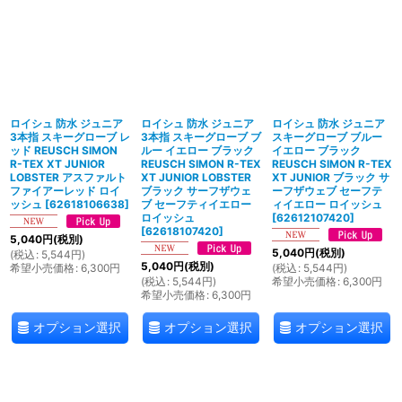
ロイシュ 防水 ジュニア
ロイシュ 防水 ジュニア
ロイシュ 防水 ジュニア
3本指 スキーグローブ レ
3本指 スキーグローブ ブ
スキーグローブ ブルー
ッド REUSCH SIMON
ルー イエロー ブラック
イエロー ブラック
R-TEX XT JUNIOR
REUSCH SIMON R-TEX
REUSCH SIMON R-TEX
LOBSTER アスファルト
XT JUNIOR LOBSTER
XT JUNIOR ブラック サ
ファイアーレッド ロイ
ブラック サーフザウェ
ーフザウェブ セーフテ
ッシュ
[
62618106638
]
ブ セーフティイエロー
ィイエロー ロイッシュ
ロイッシュ
[
62612107420
]
[
62618107420
]
5,040
円
(税別)
5,040
円
(税別)
(
税込
:
5,544
円
)
5,040
円
(税別)
希望小売価格
:
6,300
円
(
税込
:
5,544
円
)
(
税込
:
5,544
円
)
希望小売価格
:
6,300
円
希望小売価格
:
6,300
円
オプション選択
オプション選択
オプション選択