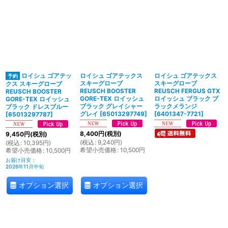
ロイシュ ゴアテッ
ロイシュ ゴアテックス
ロイシュ ゴアテックス
スキーグローブ
スキーグローブ
クス スキーグローブ
REUSCH BOOSTER
REUSCH FERGUS GTX
REUSCH BOOSTER
GORE-TEX ロイッシュ
ロイッシュ ブラック ブ
GORE-TEX ロイッシュ
ブラック グレイシャー
ラックメランジ
ブラック ドレスブルー
グレイ
[
65013297749
]
[
6401347-7721
]
[
65013297787
]
8,400
円
(税別)
9,450
円
(税別)
(
税込
:
9,240
円
)
(
税込
:
10,395
円
)
希望小売価格
:
10,500
円
希望小売価格
:
10,500
円
お届け目安
:
2026年11月中旬
オプション選択
オプション選択