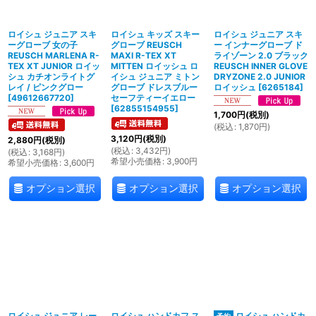
ロイシュ ジュニア スキ
ロイシュ キッズ スキー
ロイシュ ジュニア スキ
ーグローブ 女の子
グローブ REUSCH
ー インナーグローブ ド
REUSCH MARLENA R-
MAXI R-TEX XT
ライゾーン 2.0 ブラック
TEX XT JUNIOR ロイッ
MITTEN ロイッシュ ロ
REUSCH INNER GLOVE
シュ カチオンライトグ
イシュ ジュニア ミトン
DRYZONE 2.0 JUNIOR
レイ / ピンクグロー
グローブ ドレスブルー
ロイッシュ
[
6265184
]
[
49612667720
]
セーフティーイエロー
[
62855154955
]
1,700
円
(税別)
(
税込
:
1,870
円
)
3,120
円
(税別)
2,880
円
(税別)
(
税込
:
3,432
円
)
(
税込
:
3,168
円
)
希望小売価格
:
3,900
円
希望小売価格
:
3,600
円
オプション選択
オプション選択
オプション選択
ロイシュ ジュニア レー
ロイシュ ハンドカフ ス
ロイシュ ハンドカ