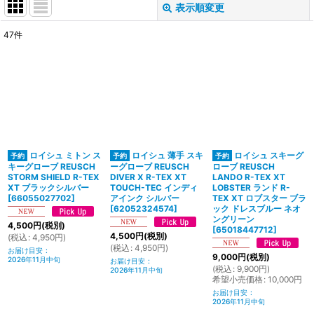
表示順変更
閉じる
47
件
サブカテゴリ
:
表示数
:
並び順
:
ロイシュ ミトン ス
ロイシュ 薄手 スキ
ロイシュ スキーグ
絞り込む
キーグローブ REUSCH
ーグローブ REUSCH
ローブ REUSCH
STORM SHIELD R-TEX
DIVER X R-TEX XT
LANDO R-TEX XT
XT ブラックシルバー
TOUCH-TEC インディ
LOBSTER ランド R-
[
66055027702
]
アインク シルバー
TEX XT ロブスター ブラ
[
62052324574
]
ック ドレスブルー ネオ
ングリーン
4,500
円
(税別)
[
65018447712
]
4,500
円
(税別)
(
税込
:
4,950
円
)
(
税込
:
4,950
円
)
お届け目安
:
9,000
円
(税別)
2026年11月中旬
お届け目安
:
(
税込
:
9,900
円
)
2026年11月中旬
希望小売価格
:
10,000
円
お届け目安
:
2026年11月中旬