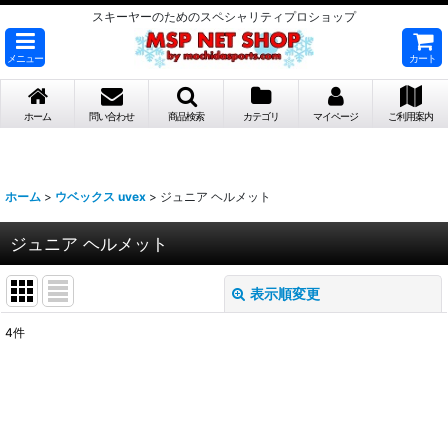
スキーヤーのためのスペシャリティプロショップ
メニュー
カート
ホーム
問い合わせ
商品検索
カテゴリ
マイページ
ご利用案内
ホーム
>
ウベックス uvex
>
ジュニア ヘルメット
ジュニア ヘルメット
表示順変更
閉じる
4
件
表示数
:
並び順
: