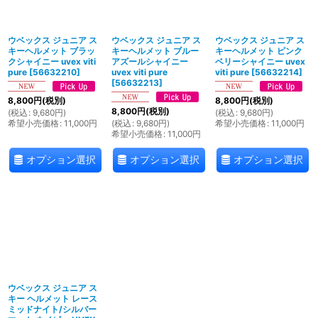
絞り込む
ウベックス ジュニア ス
ウベックス ジュニア ス
ウベックス ジュニア ス
キーヘルメット ブラッ
キーヘルメット ブルー
キーヘルメット ピンク
クシャイニー uvex viti
アズールシャイニー
ベリーシャイニー uvex
pure
[
56632210
]
uvex viti pure
viti pure
[
56632214
]
[
56632213
]
8,800
円
(税別)
8,800
円
(税別)
8,800
円
(税別)
(
税込
:
9,680
円
)
(
税込
:
9,680
円
)
希望小売価格
:
11,000
円
(
税込
:
9,680
円
)
希望小売価格
:
11,000
円
希望小売価格
:
11,000
円
オプション選択
オプション選択
オプション選択
ウベックス ジュニア ス
キー ヘルメット レース
ミッドナイト/シルバー