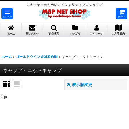
スキーヤーのためのスペシャリティプロショップ
メニュー
カート
ホーム
問い合わせ
商品検索
カテゴリ
マイページ
ご利用案内
ホーム
>
ゴールドウイン GOLDWIN
>
キャップ・ニットキャップ
キャップ・ニットキャップ
表示順変更
閉じる
0
件
表示数
:
並び順
: