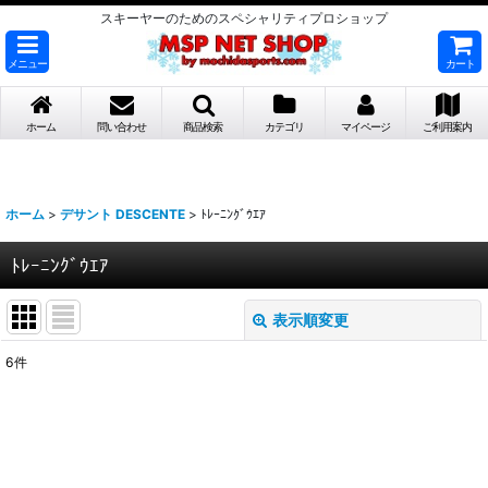
スキーヤーのためのスペシャリティプロショップ
メニュー
カート
ホーム
問い合わせ
商品検索
カテゴリ
マイページ
ご利用案内
ホーム
>
デサント DESCENTE
>
ﾄﾚｰﾆﾝｸﾞｳｴｱ
ﾄﾚｰﾆﾝｸﾞｳｴｱ
表示順変更
閉じる
6
件
表示数
:
並び順
: