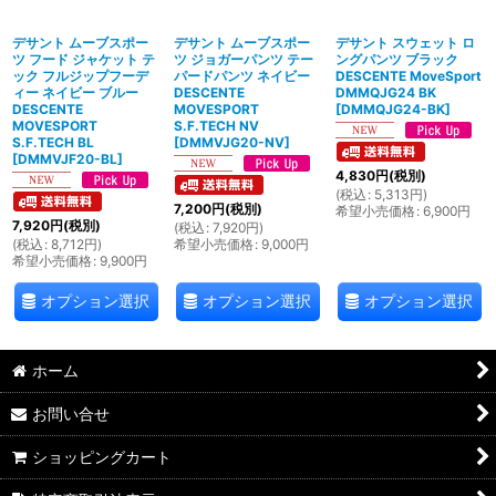
デサント ムーブスポー
デサント ムーブスポー
デサント スウェット ロ
ツ フード ジャケット テ
ツ ジョガーパンツ テー
ングパンツ ブラック
ック フルジップフーデ
パードパンツ ネイビー
DESCENTE MoveSport
ィー ネイビー ブルー
DESCENTE
DMMQJG24 BK
DESCENTE
MOVESPORT
[
DMMQJG24-BK
]
MOVESPORT
S.F.TECH NV
S.F.TECH BL
[
DMMVJG20-NV
]
[
DMMVJF20-BL
]
4,830
円
(税別)
(
税込
:
5,313
円
)
7,200
円
(税別)
希望小売価格
:
6,900
円
7,920
円
(税別)
(
税込
:
7,920
円
)
(
税込
:
8,712
円
)
希望小売価格
:
9,000
円
希望小売価格
:
9,900
円
オプション選択
オプション選択
オプション選択
ホーム
お問い合せ
ショッピングカート