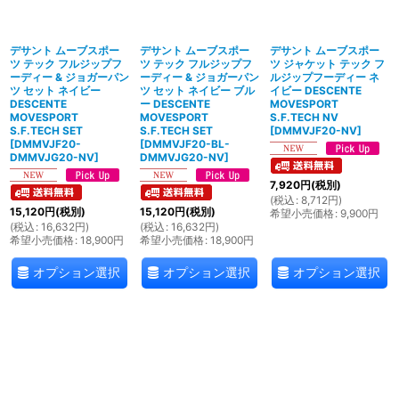
絞り込む
デサント ムーブスポー
デサント ムーブスポー
デサント ムーブスポー
ツ テック フルジップフ
ツ テック フルジップフ
ツ ジャケット テック フ
ーディー & ジョガーパン
ーディー & ジョガーパン
ルジップフーディー ネ
ツ セット ネイビー
ツ セット ネイビー ブル
イビー DESCENTE
DESCENTE
ー DESCENTE
MOVESPORT
MOVESPORT
MOVESPORT
S.F.TECH NV
S.F.TECH SET
S.F.TECH SET
[
DMMVJF20-NV
]
[
DMMVJF20-
[
DMMVJF20-BL-
DMMVJG20-NV
]
DMMVJG20-NV
]
7,920
円
(税別)
(
税込
:
8,712
円
)
15,120
円
(税別)
15,120
円
(税別)
希望小売価格
:
9,900
円
(
税込
:
16,632
円
)
(
税込
:
16,632
円
)
希望小売価格
:
18,900
円
希望小売価格
:
18,900
円
オプション選択
オプション選択
オプション選択