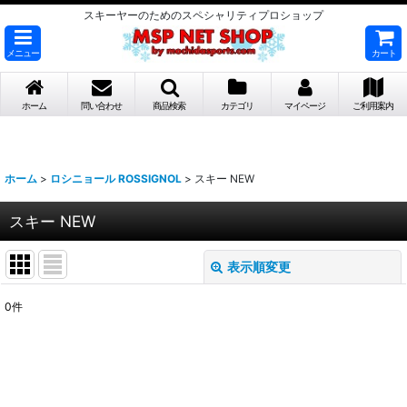
スキーヤーのためのスペシャリティプロショップ
メニュー
カート
ホーム
問い合わせ
商品検索
カテゴリ
マイページ
ご利用案内
ホーム
>
ロシニョール ROSSIGNOL
>
スキー NEW
スキー NEW
表示順変更
閉じる
0
件
表示数
:
並び順
: