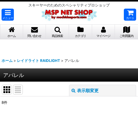
スキーヤーのためのスペシャリティプロショップ
メニュー
カート
ホーム
問い合わせ
商品検索
カテゴリ
マイページ
ご利用案内
ホーム
>
レイドライト RAIDLIGHT
>
アパレル
アパレル
表示順変更
閉じる
8
件
表示数
:
並び順
: