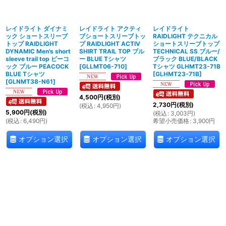
絞り込む
レイドライト ダイナミ
レイドライト アクティ
レイドライト
ック ショートスリーブ
ブショートスリーブトッ
RAIDLIGHT テクニカル
トップ RAIDLIGHT
プ RAIDLIGHT ACTIV
ショートスリーブトップ
DYNAMIC Men's short
SHIRT TRAIL TOP ブル
TECHNICAL SS ブルー/
sleeve trail top ピーコ
ー BLUE Tシャツ
ブラック BLUE/BLACK
ック ブルー PEACOCK
[
GLLMT06-710
]
Tシャツ GLHMT23-71B
BLUE Tシャツ
[
GLHMT23-71B
]
[
GLNMT38-N61
]
4,500
円
(税別)
2,730
円
(税別)
(
税込
:
4,950
円
)
5,900
円
(税別)
(
税込
:
3,003
円
)
(
税込
:
6,490
円
)
希望小売価格
:
3,900
円
オプション選択
オプション選択
オプション選択