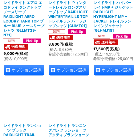
レイドライト エアロ エ
レイドライト ウィンタ
レイドライト ハイパー
コドライ タンクトップ
ートレイル ロングスリ
ライトMP + ジャケット
ノースリーブ
ーブトップ RAIDLIGHT
RAIDLIGHT
RAIDLIGHT AERO
WINTERTRAIL LS TOP
HYPERLIGHT MP +
ECODRY TANK TOP ブ
トレイルラン ハーフジ
JACKET トレイルラン
ルー BLUE ノースリーブ
ップシャツ
[
GLIMT01
]
レインジャケット
シャツ
[
GLLMT39-
[
GLHMJ18
]
N71
]
8,800
円
(税別)
17,500
円
(税別)
(
税込
:
9,680
円
)
9,000
円
(税別)
希望小売価格
:
12,500
円
(
税込
:
19,250
円
)
(
税込
:
9,900
円
)
希望小売価格
:
25,000
円
オプション選択
オプション選択
オプション選択
レイドライト ランショ
レイドライト ランニン
ーツ ブラック
グパンツ ランショーツ
RAIDLIGHT TRAIL
アクティブランショーツ