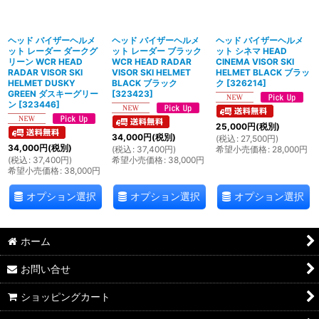
絞り込む
ヘッド バイザーヘルメ
ヘッド バイザーヘルメ
ヘッド バイザーヘルメ
ット レーダー ダークグ
ット レーダー ブラック
ット シネマ HEAD
リーン WCR HEAD
WCR HEAD RADAR
CINEMA VISOR SKI
RADAR VISOR SKI
VISOR SKI HELMET
HELMET BLACK ブラッ
HELMET DUSKY
BLACK ブラック
ク
[
326214
]
GREEN ダスキーグリー
[
323423
]
ン
[
323446
]
25,000
円
(税別)
34,000
円
(税別)
(
税込
:
27,500
円
)
34,000
円
(税別)
(
税込
:
37,400
円
)
希望小売価格
:
28,000
円
(
税込
:
37,400
円
)
希望小売価格
:
38,000
円
希望小売価格
:
38,000
円
オプション選択
オプション選択
オプション選択
ホーム
お問い合せ
ショッピングカート