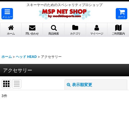
スキーヤーのためのスペシャリティプロショップ
メニュー
カート
ホーム
問い合わせ
商品検索
カテゴリ
マイページ
ご利用案内
ホーム
>
ヘッド HEAD
>
アクセサリー
アクセサリー
表示順変更
閉じる
3
件
表示数
:
並び順
: