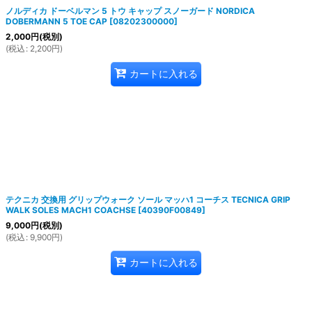
ノルディカ ドーベルマン 5 トウ キャップ スノーガード NORDICA
DOBERMANN 5 TOE CAP
[
08202300000
]
2,000
円
(税別)
(
税込
:
2,200
円
)
カートに入れる
テクニカ 交換用 グリップウォーク ソール マッハ1 コーチス TECNICA GRIP
WALK SOLES MACH1 COACHSE
[
40390F00849
]
9,000
円
(税別)
(
税込
:
9,900
円
)
カートに入れる