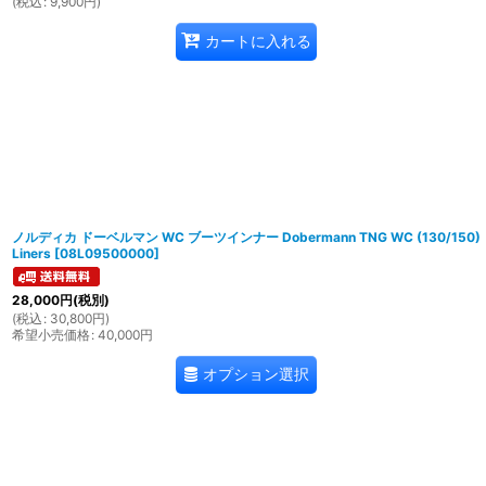
(
税込
:
9,900
円
)
カートに入れる
ノルディカ ドーベルマン WC ブーツインナー Dobermann TNG WC (130/150)
Liners
[
08L09500000
]
28,000
円
(税別)
(
税込
:
30,800
円
)
希望小売価格
:
40,000
円
オプション選択