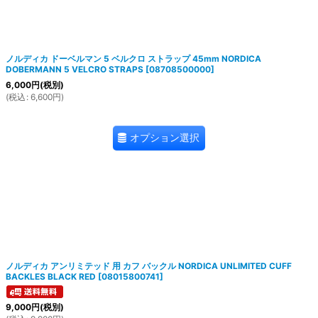
ノルディカ ドーベルマン 5 ベルクロ ストラップ 45mm NORDICA
DOBERMANN 5 VELCRO STRAPS
[
08708500000
]
6,000
円
(税別)
(
税込
:
6,600
円
)
オプション選択
ノルディカ アンリミテッド 用 カフ バックル NORDICA UNLIMITED CUFF
BACKLES BLACK RED
[
08015800741
]
9,000
円
(税別)