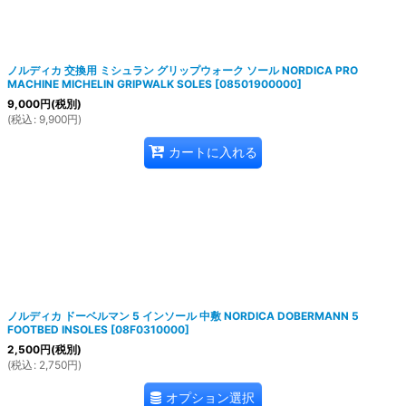
ノルディカ 交換用 ミシュラン グリップウォーク ソール NORDICA PRO
MACHINE MICHELIN GRIPWALK SOLES
[
08501900000
]
9,000
円
(税別)
(
税込
:
9,900
円
)
カートに入れる
ノルディカ ドーベルマン 5 インソール 中敷 NORDICA DOBERMANN 5
FOOTBED INSOLES
[
08F0310000
]
2,500
円
(税別)
(
税込
:
2,750
円
)
オプション選択