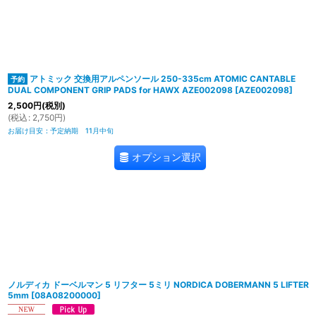
アトミック 交換用アルペンソール 250-335cm ATOMIC CANTABLE
DUAL COMPONENT GRIP PADS for HAWX AZE002098
[
AZE002098
]
2,500
円
(税別)
(
税込
:
2,750
円
)
お届け目安
:
予定納期 11月中旬
オプション選択
ノルディカ ドーベルマン 5 リフター 5ミリ NORDICA DOBERMANN 5 LIFTER
5mm
[
08A08200000
]