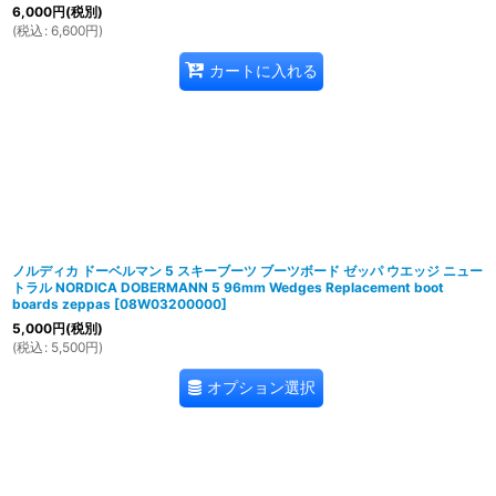
6,000
円
(税別)
(
税込
:
6,600
円
)
カートに入れる
ノルディカ ドーベルマン 5 スキーブーツ ブーツボード ゼッパ ウエッジ ニュー
トラル NORDICA DOBERMANN 5 96mm Wedges Replacement boot
boards zeppas
[
08W03200000
]
5,000
円
(税別)
(
税込
:
5,500
円
)
オプション選択