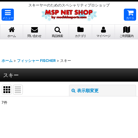
スキーヤーのためのスペシャリティプロショップ
メニュー
カート
ホーム
問い合わせ
商品検索
カテゴリ
マイページ
ご利用案内
ホーム
>
フィッシャー FISCHER
>
スキー
スキー
表示順変更
閉じる
7
件
表示数
:
並び順
: