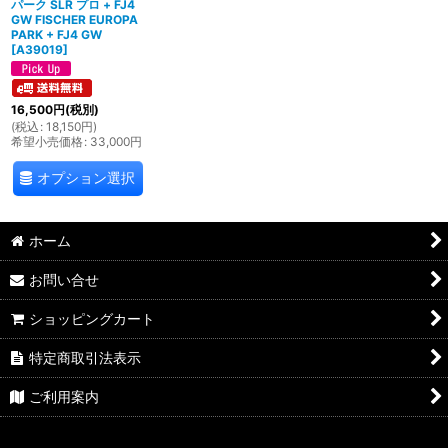
パーク SLR プロ + FJ4
GW FISCHER EUROPA
PARK + FJ4 GW
[
A39019
]
16,500
円
(税別)
(
税込
:
18,150
円
)
希望小売価格
:
33,000
円
オプション選択
ホーム
お問い合せ
ショッピングカート
特定商取引法表示
ご利用案内