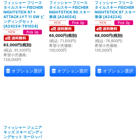
フィッシャー フリース
フィッシャー フリース
フィッシャー フリース
タイルスキー FISCHER
タイルスキー FISCHER
タイルスキー FISCHER
NIGHTSTICK 97 +
NIGHTSTICK 90 スキー
NIGHTSTICK 97 スキー
ATTACK LYT 11 GW ビ
単体
[
A24024
]
単体
[
A24224
]
ンディングセット
[
A24224-T61024
]
65,000
円
(税別)
68,000
円
(税別)
(
税込
:
71,500
円
)
(
税込
:
74,800
円
)
83,000
円
(税別)
希望小売価格
:
希望小売価格
:
(
税込
:
91,300
円
)
100,000
円
105,000
円
希望小売価格
:
138,000
円
オプション選択
オプション選択
オプション選択
フィッシャー ジュニア
キッズ スキー ビンディ
ングセット ヨーロッパ