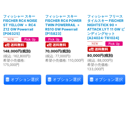
絞り込む
フィッシャー スキー
フィッシャー スキー
フィッシャー フリース
FISCHER RC4 NOISE
FISCHER RC4 POWER
タイルスキー FISCHER
ST YELLOW ＋ RC4
TWIN POWERRAIL ＋
NIGHTSTICK 90 +
Z12 GW Powerrail
RS10 GW Powerrail
ATTACK LYT 11 GW ビ
[
P06325
]
[
P15823
]
ンディングセット
[
A24024-T61024
]
148,000
円
(税別)
70,000
円
(税別)
80,000
円
(税別)
(
税込
:
162,800
円
)
(
税込
:
77,000
円
)
希望小売価格
:
希望小売価格
:
110,000
円
(
税込
:
88,000
円
)
175,000
円
希望小売価格
:
133,000
円
オプション選択
オプション選択
オプション選択