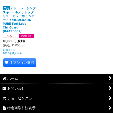
ボレー レーシング
スキーヘルメット メダ
リスト ピュア用 チンガ
ード bolle MEDALIST
PURE Tool-Less
ChinGuard
[
BA495002
]
10,000
円
(税別)
(
税込
:
11,000
円
)
お届け目安
:
2026年11月中旬
オプション選択
ホーム
お問い合せ
ショッピングカート
特定商取引法表示