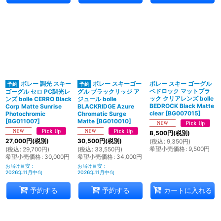
ボレー 調光 スキー
ボレー スキーゴー
ボレー スキー ゴーグル
ベドロック マットブラ
ゴーグル セロ PC調光レ
グル ブラックリッジ ア
ック クリアレンズ bolle
ンズ bolle CERRO Black
ジュール bolle
BEDROCK Black Matte
Corp Matte Sunrise
BLACKRIDGE Azure
clear
[
BG007015
]
Photochromic
Chromatic Surge
[
BG011007
]
Matte
[
BG010010
]
8,500
円
(税別)
27,000
円
(税別)
30,500
円
(税別)
(
税込
:
9,350
円
)
希望小売価格
:
9,500
円
(
税込
:
29,700
円
)
(
税込
:
33,550
円
)
希望小売価格
:
30,000
円
希望小売価格
:
34,000
円
お届け目安
:
お届け目安
:
2026年11月中旬
2026年11月中旬
予約する
予約する
カートに入れる