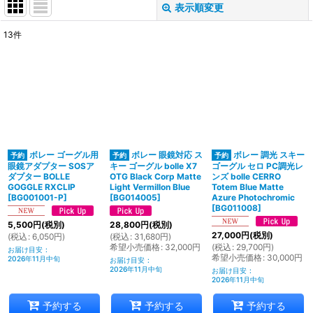
表示順変更
閉じる
13
件
サブカテゴリ
:
表示数
:
並び順
:
ボレー ゴーグル用
ボレー 眼鏡対応 ス
ボレー 調光 スキー
絞り込む
眼鏡アダプター SOSア
キー ゴーグル bolle X7
ゴーグル セロ PC調光レ
ダプター BOLLE
OTG Black Corp Matte
ンズ bolle CERRO
GOGGLE RXCLIP
Light Vermillon Blue
Totem Blue Matte
[
BG001001-P
]
[
BG014005
]
Azure Photochromic
[
BG011008
]
5,500
円
(税別)
28,800
円
(税別)
27,000
円
(税別)
(
税込
:
6,050
円
)
(
税込
:
31,680
円
)
希望小売価格
:
32,000
円
(
税込
:
29,700
円
)
お届け目安
:
希望小売価格
:
30,000
円
2026年11月中旬
お届け目安
:
2026年11月中旬
お届け目安
:
2026年11月中旬
予約する
予約する
予約する