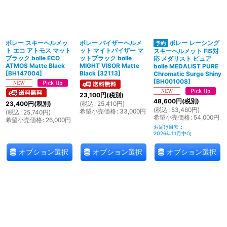
ボレー スキーヘルメッ
ボレー バイザーヘルメ
ボレー レーシング
ト エコ アトモス マット
ット マイトバイザー マ
スキーヘルメット FIS対
ブラック bolle ECO
ットブラック bolle
応 メダリスト ピュア
ATMOS Matte Black
MIGHT VISOR Matte
bolle MEDALIST PURE
[
BH147004
]
Black
[
32113
]
Chromatic Surge Shiny
[
BH001008
]
23,100
円
(税別)
48,600
円
(税別)
(
税込
:
25,410
円
)
23,400
円
(税別)
(
税込
:
53,460
円
)
希望小売価格
:
33,000
円
(
税込
:
25,740
円
)
希望小売価格
:
54,000
円
希望小売価格
:
26,000
円
お届け目安
:
2026年11月中旬
オプション選択
オプション選択
オプション選択