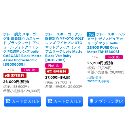
ボレー 調光 スキーゴー
ボレー スキー ゴーグル
ボレー スキーヘル
グル 眼鏡対応 カスケー
眼鏡対応 Y7-OTG VOLT
メット ゼノスピュア オ
ド ブラックマット アジ
レンズ ワイセブン OTG
リーブ マット bolle
ュール フォトクロミッ
マットブラック ミディ
ZENOS PURE Olive
ク PC調光レンズ bolle
アムラージ bolle Matte
Matte
[
BH156008
]
CASCADE Black Matte
Black Volt Ruby
Azure Photochromic
[
BG137007
]
25,200
円
(税別)
[
BG006009
]
(
税込
:
27,720
円
)
希望小売価格
:
28,000
円
27,000
円
(税別)
お届け目安
:
26,000
円
(税別)
2026年11月中旬
(
税込
:
29,700
円
)
(
税込
:
28,600
円
)
希望小売価格
:
30,000
円
希望小売価格
:
29,000
円
オプション選択
カートに入れる
カートに入れる