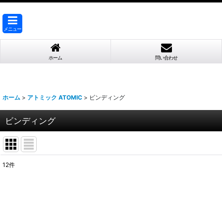
メニュー
ホーム
問い合わせ
ホーム
>
アトミック ATOMIC
>
ビンディング
ビンディング
12
件
表示数
:
並び順
: