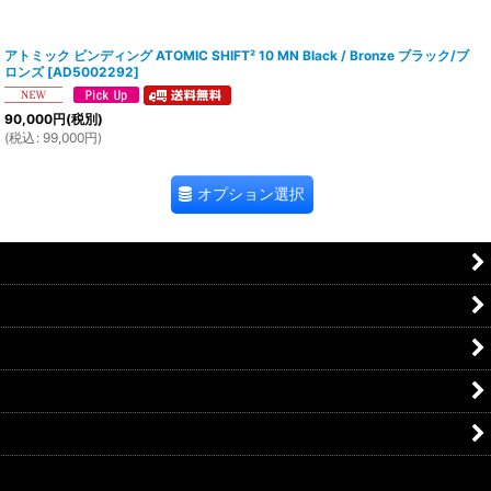
アトミック ビンディング ATOMIC SHIFT² 10 MN Black / Bronze ブラック/ブ
ロンズ
[
AD5002292
]
90,000
円
(税別)
(
税込
:
99,000
円
)
オプション選択