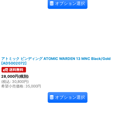
オプション選択
アトミック ビンディング ATOMIC WARDEN 13 MNC Black/Gold
[
AD5002072
]
28,000
円
(税別)
(
税込
:
30,800
円
)
希望小売価格
:
35,000
円
オプション選択