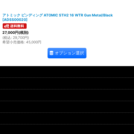
アトミック ビンディング ATOMIC STH2 16 WTR Gun Metal/Black
[
ADSS00020
]
27,000
円
(税別)
(
税込
:
29,700
円
)
希望小売価格
:
45,000
円
オプション選択