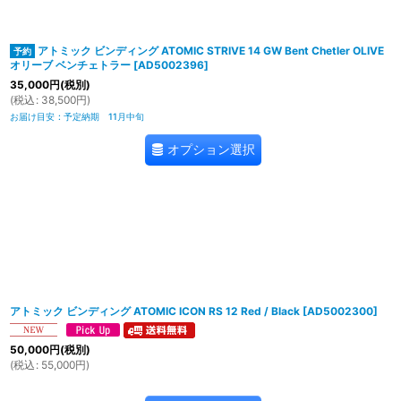
アトミック ビンディング ATOMIC STRIVE 14 GW Bent Chetler OLIVE
オリーブ ベンチェトラー
[
AD5002396
]
35,000
円
(税別)
(
税込
:
38,500
円
)
お届け目安
:
予定納期 11月中旬
オプション選択
アトミック ビンディング ATOMIC ICON RS 12 Red / Black
[
AD5002300
]
50,000
円
(税別)
(
税込
:
55,000
円
)