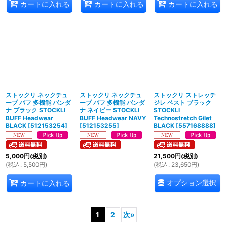
カートに入れる
カートに入れる
カートに入れる
ストックリ ネックチュ
ストックリ ネックチュ
ストックリ ストレッチ
ーブ バフ 多機能 バンダ
ーブ バフ 多機能 バンダ
ジレ ベスト ブラック
ナ ブラック STOCKLI
ナ ネイビー STOCKLI
STOCKLI
BUFF Headwear
BUFF Headwear NAVY
Technostretch Gilet
BLACK
[
512153254
]
[
512153255
]
BLACK
[
557168888
]
5,000
円
(税別)
21,500
円
(税別)
(
税込
:
5,500
円
)
(
税込
:
23,650
円
)
オプション選択
カートに入れる
1
2
次
»