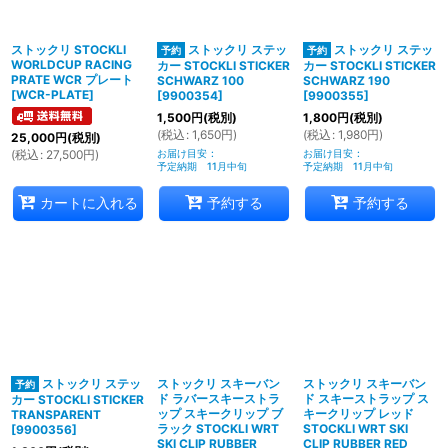
ストックリ STOCKLI
ストックリ ステッ
ストックリ ステッ
WORLDCUP RACING
カー STOCKLI STICKER
カー STOCKLI STICKER
PRATE WCR プレート
SCHWARZ 100
SCHWARZ 190
[
WCR-PLATE
]
[
9900354
]
[
9900355
]
1,500
円
(税別)
1,800
円
(税別)
(
税込
:
1,650
円
)
(
税込
:
1,980
円
)
25,000
円
(税別)
(
税込
:
27,500
円
)
お届け目安
:
お届け目安
:
予定納期 11月中旬
予定納期 11月中旬
カートに入れる
予約する
予約する
ストックリ ステッ
ストックリ スキーバン
ストックリ スキーバン
ド ラバースキーストラ
ド スキーストラップ ス
カー STOCKLI STICKER
ップ スキークリップ ブ
キークリップ レッド
TRANSPARENT
ラック STOCKLI WRT
STOCKLI WRT SKI
[
9900356
]
SKI CLIP RUBBER
CLIP RUBBER RED