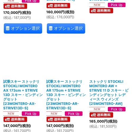
160,000
円
(税別)
170,000
円
(税別)
(
税込
:
176,000
円
)
(
税込
:
187,000
円
)
オプション選択
オプション選択
試乗スキー ストックリ
試乗スキー ストックリ
ストックリ STOCKLI
STOCKLI MONTERO
STOCKLI MONTERO
MONTERO AW +
AX 173cm + STRIVE
AR 175cm + STRIVE
STRIVE 11 D スキー・ビ
13D スキー・ビンディン
13D スキー・ビンディン
ンディングセット レデ
グセット
グセット
ィース ウィメンズ
[
23MONTERO-AX-
[
23MONTERO-AR-
[
25MONTERO-AW
]
STRIVE13D-S
]
STRIVE13D-S
]
165,000
円
(税別)
147,000
円
(税別)
147,000
円
(税別)
(
税込
:
181,500
円
)
(
税込
:
161,700
円
)
(
税込
:
161,700
円
)