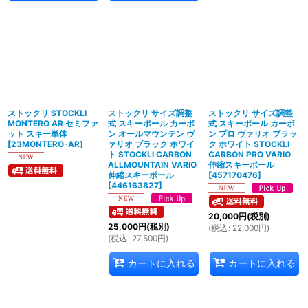
ストックリ STOCKLI
ストックリ サイズ調整
ストックリ サイズ調整
MONTERO AR セミファ
式 スキーポール カーボ
式 スキーポール カーボ
ット スキー単体
ン オールマウンテン ヴ
ン プロ ヴァリオ ブラッ
[
23MONTERO-AR
]
ァリオ ブラック ホワイ
ク ホワイト STOCKLI
ト STOCKLI CARBON
CARBON PRO VARIO
ALLMOUNTAIN VARIO
伸縮スキーポール
伸縮スキーポール
[
457170476
]
[
446163827
]
20,000
円
(税別)
25,000
円
(税別)
(
税込
:
22,000
円
)
(
税込
:
27,500
円
)
カートに入れる
カートに入れる