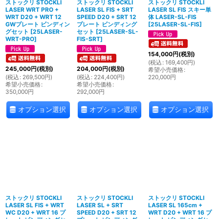
ストックリ STOCKLI
ストックリ STOCKLI
ストックリ STOCKLI
LASER WRT PRO +
LASER SL FIS + SRT
LASER SL FIS スキー単
WRT D20 + WRT 12
SPEED D20 + SRT 12
体 LASER-SL-FIS
GWプレート ビンディン
プレート ビンディング
[
25LASER-SL-FIS
]
グセット
[
25LASER-
セット
[
25LASER-SL-
WRT-PRO
]
FIS-SRT
]
154,000
円
(税別)
(
税込
:
169,400
円
)
245,000
円
(税別)
204,000
円
(税別)
希望小売価格
:
(
税込
:
269,500
円
)
(
税込
:
224,400
円
)
220,000
円
希望小売価格
:
希望小売価格
:
350,000
円
292,000
円
オプション選択
オプション選択
オプション選択
ストックリ STOCKLI
ストックリ STOCKLI
ストックリ STOCKLI
LASER SL FIS + WRT
LASER SL + SRT
LASER SL 165cm +
WC D20 + WRT 16 プ
SPEED D20 + SRT 12
WRT D20 + WRT 16 プ