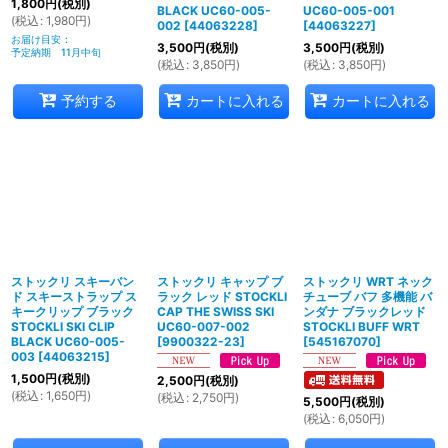
1,800
円
(税別)
BLACK UC60-005-
UC60-005-001
(
税込
:
1,980
円
)
002
[
44063228
]
[
44063227
]
お届け目安
:
3,500
円
(税別)
3,500
円
(税別)
予定納期 11月中旬
(
税込
:
3,850
円
)
(
税込
:
3,850
円
)
予約する
カートに入れる
カートに入れる
ストックリ スキーバン
ストックリ キャップ ブ
ストックリ WRT ネック
ド スキーストラップ ス
ラック レッド STOCKLI
チューブ バフ 多機能 バ
キークリップ ブラック
CAP THE SWISS SKI
ンダナ ブラックレッド
STOCKLI SKI CLIP
UC60-007-002
STOCKLI BUFF WRT
BLACK UC60-005-
[
9900322-23
]
[
545167070
]
003
[
44063215
]
1,500
円
(税別)
2,500
円
(税別)
(
税込
:
1,650
円
)
(
税込
:
2,750
円
)
5,500
円
(税別)
(
税込
:
6,050
円
)