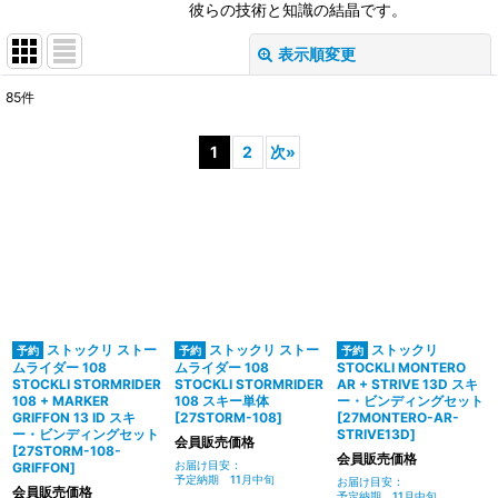
彼らの技術と知識の結晶です。
表示順変更
閉じる
85
件
サブカテゴリ
:
1
2
次
»
表示数
:
並び順
:
絞り込む
ストックリ ストー
ストックリ ストー
ストックリ
ムライダー 108
ムライダー 108
STOCKLI MONTERO
STOCKLI STORMRIDER
STOCKLI STORMRIDER
AR + STRIVE 13D スキ
108 + MARKER
108 スキー単体
ー・ビンディングセット
GRIFFON 13 ID スキ
[
27STORM-108
]
[
27MONTERO-AR-
ー・ビンディングセット
STRIVE13D
]
会員販売価格
[
27STORM-108-
会員販売価格
お届け目安
:
GRIFFON
]
予定納期 11月中旬
お届け目安
:
会員販売価格
予定納期 11月中旬