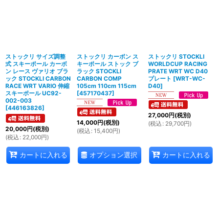
ストックリ サイズ調整
ストックリ カーボン ス
ストックリ STOCKLI
式 スキーポール カーボ
キーポール ストック ブ
WORLDCUP RACING
ン レース ヴァリオ ブラ
ラック STOCKLI
PRATE WRT WC D40
ック STOCKLI CARBON
CARBON COMP
プレート
[
WRT-WC-
RACE WRT VARIO 伸縮
105cm 110cm 115cm
D40
]
スキーポール UC92-
[
457170437
]
002-003
[
446163826
]
27,000
円
(税別)
14,000
円
(税別)
(
税込
:
29,700
円
)
20,000
円
(税別)
(
税込
:
15,400
円
)
(
税込
:
22,000
円
)
オプション選択
カートに入れる
カートに入れる