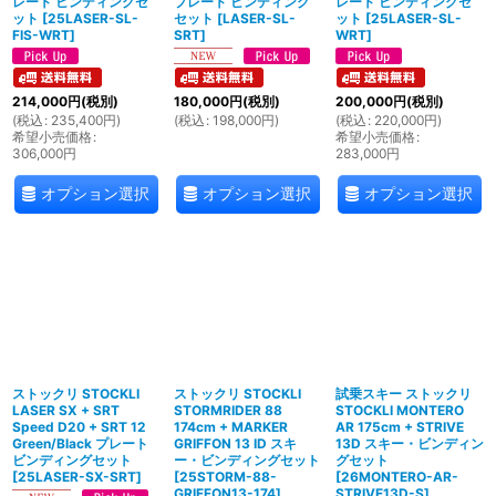
レート ビンディングセ
プレート ビンディング
レート ビンディングセ
ット
[
25LASER-SL-
セット
[
LASER-SL-
ット
[
25LASER-SL-
FIS-WRT
]
SRT
]
WRT
]
214,000
円
(税別)
180,000
円
(税別)
200,000
円
(税別)
(
税込
:
235,400
円
)
(
税込
:
198,000
円
)
(
税込
:
220,000
円
)
希望小売価格
:
希望小売価格
:
306,000
円
283,000
円
オプション選択
オプション選択
オプション選択
ストックリ STOCKLI
ストックリ STOCKLI
試乗スキー ストックリ
LASER SX + SRT
STORMRIDER 88
STOCKLI MONTERO
Speed D20 + SRT 12
174cm + MARKER
AR 175cm + STRIVE
Green/Black プレート
GRIFFON 13 ID スキ
13D スキー・ビンディン
ビンディングセット
ー・ビンディングセット
グセット
[
25LASER-SX-SRT
]
[
25STORM-88-
[
26MONTERO-AR-
GRIFFON13-174
]
STRIVE13D-S
]