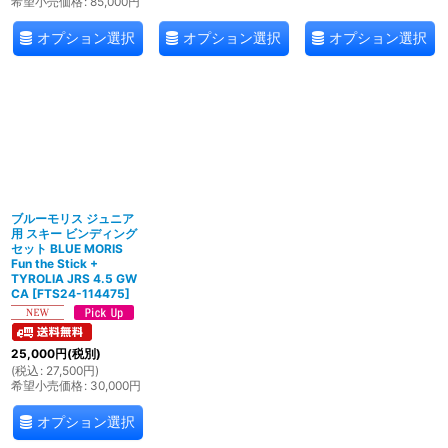
希望小売価格
:
85,000
円
オプション選択
オプション選択
オプション選択
ブルーモリス ジュニア
用 スキー ビンディング
セット BLUE MORIS
Fun the Stick +
TYROLIA JRS 4.5 GW
CA
[
FTS24-114475
]
25,000
円
(税別)
(
税込
:
27,500
円
)
希望小売価格
:
30,000
円
オプション選択