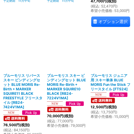
予定納期 11月中旬
予定納期 11月中旬
47,700
円
(税別)
(
税込
:
52,470
円
)
希望小売価格
:
53,000
円
オプション選択
ブルーモリス リバース
ブルーモリス スキー ビ
ブルーモリス ジュニア
スキー ビンディングセ
ンディングセット BLUE
用 スキー単体 BLUE
ット BLUE MORIS Re-
MORIS Re-Birth +
MORIS Fun the Stick フ
Birth + MARKER
MARKER SQUIRE10
リースタイル
[
FTS24
]
SQUIRE11 BLACK
BLACK
[
RB24-
FREESTYLE フリースタ
7224V1MA
]
イル
[
RB24-
7424V1MA
]
12,500
円
(税別)
(
税込
:
13,750
円
)
70,000
円
(税別)
希望小売価格
:
15,000
円
(
税込
:
77,000
円
)
76,500
円
(税別)
希望小売価格
:
79,000
円
(
税込
:
84,150
円
)