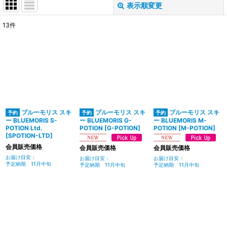
表示順変更
閉じる
13
件
表示数
:
並び順
:
絞り込む
ブルーモリス スキ
ブルーモリス スキ
ブルーモリス スキ
ー BLUEMORIS S-
ー BLUEMORIS G-
ー BLUEMORIS M-
POTION Ltd.
POTION
[
G-POTION
]
POTION
[
M-POTION
]
[
SPOTION-LTD
]
会員販売価格
会員販売価格
会員販売価格
お届け目安
:
お届け目安
:
お届け目安
:
予定納期 11月中旬
予定納期 11月中旬
予定納期 11月中旬