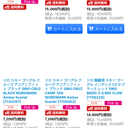
15,000
円
(税別)
15,000
円
(税別)
(
税込
:
16,500
円
)
(
税込
:
16,500
円
)
希望小売価格
:
25,000
円
希望小売価格
:
25,000
円
カートに入れる
カートに入れる
ジロ スキー ゴーグル ク
ジロ スキー ゴーグル ク
ジロ 眼鏡用 スキー ゴー
ルーズ アジアンフィッ
ルーズ アジアンフィッ
グル インデックス2.0 ブ
ト ブラック GIRO CRUZ
ト ブラック GIRO CRUZ
ラック レッド GIRO
BLACK WORDMARK
CAMP TAN
INDEX 2.0 RED FLOW
Amber Scarlet
WORDMARK Amber
[
7156228
]
[
7130397
]
Scarlet
[
7156083
]
14,000
円
(税別)
7,200
円
(税別)
7,200
円
(税別)
(
税込
:
15,400
円
)
(
税込
:
7,920
円
)
(
税込
:
7,920
円
)
希望小売価格
:
20,000
円