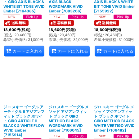
ト GIRO AXIS BLACK &
AXIS BLACK
AXIS BLACK & WHITE
WHITE BIT TONE VIVID
WORDMARK VIVID
BIT TONE VIVID Ember
Ember
[
7164385
]
Ember
[
7083266
]
[
7155922
]
18,600
円
(税別)
18,600
円
(税別)
18,600
円
(税別)
(
税込
:
20,460
円
)
(
税込
:
20,460
円
)
(
税込
:
20,460
円
)
希望小売価格
:
31,000
円
希望小売価格
:
31,000
円
希望小売価格
:
31,000
円
カートに入れる
カートに入れる
カートに入れる
ジロ スキー ゴーグル ア
ジロ スキー ゴーグル メ
ジロ スキー ゴーグル メ
ーティクル II アジアンフ
ソッド アジアンフィッ
ソッド アジアンフィッ
ィット ブラック ホワイ
ト ブラック GIRO
ト ブラック ホワイト
ト GIRO ARTICLE II
METHOD BLACK
GIRO METHOD BLACK
BLACK & WHITE FLOW
WORDMARK VIVID
WHITE VERTIGO VIVID
VIVID Ember
Ember
[
7106045
]
Ember
[
7166482
]
[
7155914
]