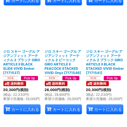
カートに入れる
カートに入れる
カートに入れる
ジロ スキー ゴーグル ア
ジロ スキー ゴーグル ア
ジロ スキー ゴーグル ア
ジアンフィット アーテ
ジアンフィット アーテ
ジアンフィット アーテ
ィクル 2 ブラック GIRO
ィクル 2 ピーコック
ィクル 2 ブラック GIRO
ARTICLE II BLACK
GIRO ARTICLE II
ARTICLE II BLACK
SLIDE VIVID Ember
PEACOCK STACKED
STACKED VIVID Ember
[
7171537
]
VIVID Onyx
[
7171546
]
[
7171541
]
20,300
円
(税別)
26,000
円
(税別)
20,300
円
(税別)
(
税込
:
22,330
円
)
(
税込
:
28,600
円
)
(
税込
:
22,330
円
)
希望小売価格
:
29,000
円
希望小売価格
:
29,000
円
希望小売価格
:
29,000
円
カートに入れる
カートに入れる
カートに入れる