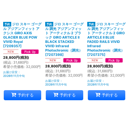
絞り込む
ジロ スキー ゴーグ
ジロ スキー ゴーグ
ジロ スキー ゴーグ
ル アジアンフィット ア
ル 調光 アジアンフィッ
ル 調光 アジアンフィッ
クシス GIRO AXIS
ト アーティクル 2 ブラ
ト アーティクル 2 GIRO
GLACIER BLUE POW
ック GIRO ARTICLE II
ARTICLE II BLUE
VIVID Royal
BLACK STACKED
FADED RAILS VIVID
[
7209357
]
VIVID Infrared
Infrared
Photochromic（調光）
Photochromic（調光）
[
7207398
]
[
7207375
]
28,800
円
(税別)
(
税込
:
31,680
円
)
28,800
円
(税別)
28,800
円
(税別)
希望小売価格
:
32,000
円
(
税込
:
31,680
円
)
(
税込
:
31,680
円
)
お届け目安
:
希望小売価格
:
32,000
円
希望小売価格
:
32,000
円
2026年11月中旬
お届け目安
:
お届け目安
:
2026年11月中旬
2026年11月中旬
予約する
予約する
予約する