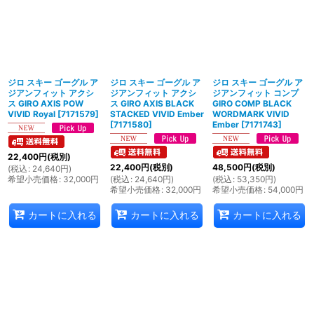
ジロ スキー ゴーグル ア
ジロ スキー ゴーグル ア
ジロ スキー ゴーグル ア
ジアンフィット アクシ
ジアンフィット アクシ
ジアンフィット コンプ
ス GIRO AXIS POW
ス GIRO AXIS BLACK
GIRO COMP BLACK
VIVID Royal
[
7171579
]
STACKED VIVID Ember
WORDMARK VIVID
[
7171580
]
Ember
[
7171743
]
22,400
円
(税別)
22,400
円
(税別)
48,500
円
(税別)
(
税込
:
24,640
円
)
希望小売価格
:
32,000
円
(
税込
:
24,640
円
)
(
税込
:
53,350
円
)
希望小売価格
:
32,000
円
希望小売価格
:
54,000
円
カートに入れる
カートに入れる
カートに入れる