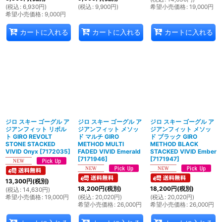
(
税込
:
6,930
円
)
(
税込
:
9,900
円
)
希望小売価格
:
19,000
円
希望小売価格
:
9,000
円
カートに入れる
カートに入れる
カートに入れる
ジロ スキー ゴーグル ア
ジロ スキー ゴーグル ア
ジロ スキー ゴーグル ア
ジアンフィット リボル
ジアンフィット メソッ
ジアンフィット メソッ
ト GIRO REVOLT
ド マルチ GIRO
ド ブラック GIRO
STONE STACKED
METHOD MULTI
METHOD BLACK
VIVID Onyx
[
7172035
]
FADED VIVID Emerald
STACKED VIVID Ember
[
7171946
]
[
7171947
]
13,300
円
(税別)
18,200
円
(税別)
18,200
円
(税別)
(
税込
:
14,630
円
)
希望小売価格
:
19,000
円
(
税込
:
20,020
円
)
(
税込
:
20,020
円
)
希望小売価格
:
26,000
円
希望小売価格
:
26,000
円