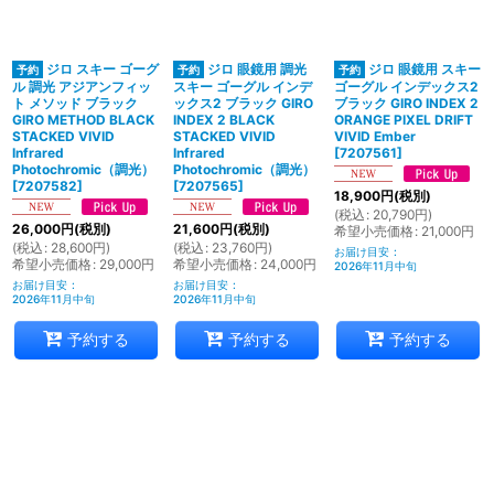
ジロ スキー ゴーグ
ジロ 眼鏡用 調光
ジロ 眼鏡用 スキー
ル 調光 アジアンフィッ
スキー ゴーグル インデ
ゴーグル インデックス2
ト メソッド ブラック
ックス2 ブラック GIRO
ブラック GIRO INDEX 2
GIRO METHOD BLACK
INDEX 2 BLACK
ORANGE PIXEL DRIFT
STACKED VIVID
STACKED VIVID
VIVID Ember
Infrared
Infrared
[
7207561
]
Photochromic（調光）
Photochromic（調光）
[
7207582
]
[
7207565
]
18,900
円
(税別)
(
税込
:
20,790
円
)
26,000
円
(税別)
21,600
円
(税別)
希望小売価格
:
21,000
円
(
税込
:
28,600
円
)
(
税込
:
23,760
円
)
お届け目安
:
希望小売価格
:
29,000
円
希望小売価格
:
24,000
円
2026年11月中旬
お届け目安
:
お届け目安
:
2026年11月中旬
2026年11月中旬
予約する
予約する
予約する