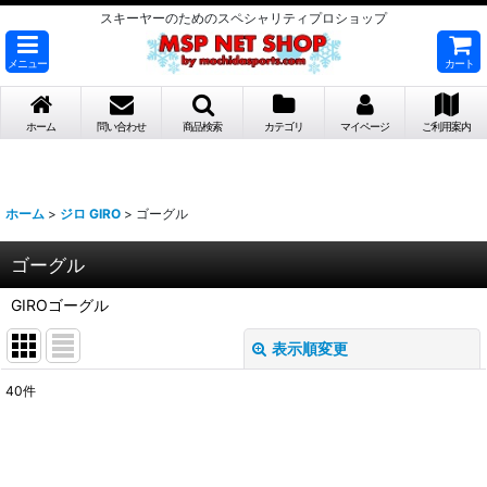
スキーヤーのためのスペシャリティプロショップ
メニュー
カート
ホーム
問い合わせ
商品検索
カテゴリ
マイページ
ご利用案内
ホーム
>
ジロ GIRO
>
ゴーグル
ゴーグル
GIROゴーグル
表示順変更
閉じる
40
件
表示数
:
並び順
: