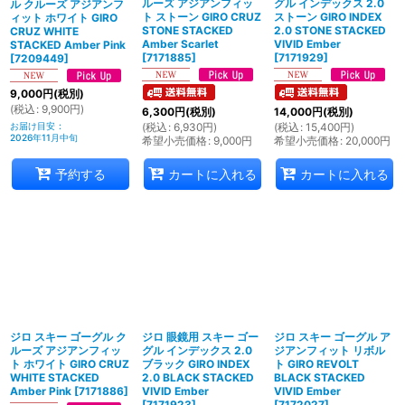
ルーズ アジアンフィッ
グル インデックス 2.0
ル クルーズ アジアンフ
ト ストーン GIRO CRUZ
ストーン GIRO INDEX
ィット ホワイト GIRO
STONE STACKED
2.0 STONE STACKED
CRUZ WHITE
Amber Scarlet
VIVID Ember
STACKED Amber Pink
[
7171885
]
[
7171929
]
[
7209449
]
9,000
円
(税別)
(
税込
:
9,900
円
)
6,300
円
(税別)
14,000
円
(税別)
お届け目安
:
(
税込
:
6,930
円
)
(
税込
:
15,400
円
)
2026年11月中旬
希望小売価格
:
9,000
円
希望小売価格
:
20,000
円
予約する
カートに入れる
カートに入れる
ジロ スキー ゴーグル ク
ジロ 眼鏡用 スキー ゴー
ジロ スキー ゴーグル ア
ルーズ アジアンフィッ
グル インデックス 2.0
ジアンフィット リボル
ト ホワイト GIRO CRUZ
ブラック GIRO INDEX
ト GIRO REVOLT
WHITE STACKED
2.0 BLACK STACKED
BLACK STACKED
Amber Pink
[
7171886
]
VIVID Ember
VIVID Ember
[
7171923
]
[
7172027
]