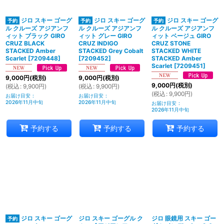
ジロ スキー ゴーグ
ジロ スキー ゴーグ
ジロ スキー ゴーグ
ル クルーズ アジアンフ
ル クルーズ アジアンフ
ル クルーズ アジアンフ
ィット ブラック GIRO
ィット グレー GIRO
ィット ベージュ GIRO
CRUZ BLACK
CRUZ INDIGO
CRUZ STONE
STACKED Amber
STACKED Grey Cobalt
STACKED WHITE
Scarlet
[
7209448
]
[
7209452
]
STACKED Amber
Scarlet
[
7209451
]
9,000
円
(税別)
9,000
円
(税別)
9,000
円
(税別)
(
税込
:
9,900
円
)
(
税込
:
9,900
円
)
(
税込
:
9,900
円
)
お届け目安
:
お届け目安
:
2026年11月中旬
2026年11月中旬
お届け目安
:
2026年11月中旬
予約する
予約する
予約する
ジロ スキー ゴーグ
ジロ スキー ゴーグル ク
ジロ 眼鏡用 スキー ゴー