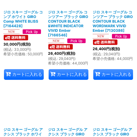
ジロ スキー ゴーグル コ
ジロ スキー ゴーグル コ
ジロ スキー ゴーグル コ
ンプ ホワイト GIRO
ンツアー ブラック GIRO
ンツアー ブラック GIRO
Comp WHITE BLISS
CONTOUR BLACK
CONTOUR BLACK
[
7164428
]
&WHITE INDICATOR
WORDMARK VIVID
VIVID Ember
Ember
[
7130386
]
[
7166546
]
30,000
円
(税別)
26,400
円
(税別)
(
税込
:
33,000
円
)
26,400
円
(税別)
希望小売価格
:
50,000
円
(
税込
:
29,040
円
)
(
税込
:
29,040
円
)
希望小売価格
:
44,000
円
希望小売価格
:
44,000
円
カートに入れる
カートに入れる
カートに入れる
ジロ スキー ゴーグル ア
ジロ スキー ゴーグル ア
ジロ スキー ゴーグル ア
クシス ブラック ホワイ
クシス ブラック GIRO
クシス ブラック GIRO