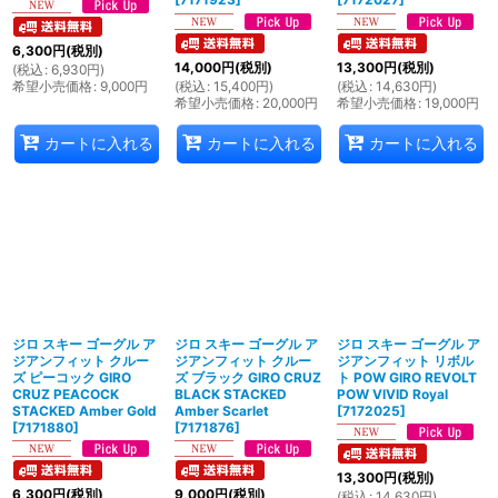
6,300
円
(税別)
14,000
円
(税別)
13,300
円
(税別)
(
税込
:
6,930
円
)
希望小売価格
:
9,000
円
(
税込
:
15,400
円
)
(
税込
:
14,630
円
)
希望小売価格
:
20,000
円
希望小売価格
:
19,000
円
カートに入れる
カートに入れる
カートに入れる
ジロ スキー ゴーグル ア
ジロ スキー ゴーグル ア
ジロ スキー ゴーグル ア
ジアンフィット クルー
ジアンフィット クルー
ジアンフィット リボル
ズ ピーコック GIRO
ズ ブラック GIRO CRUZ
ト POW GIRO REVOLT
CRUZ PEACOCK
BLACK STACKED
POW VIVID Royal
STACKED Amber Gold
Amber Scarlet
[
7172025
]
[
7171880
]
[
7171876
]
13,300
円
(税別)
6,300
円
(税別)
9,000
円
(税別)
(
税込
:
14,630
円
)