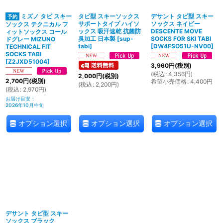
ミズノ タビ スキー
タビ型 スキーソックス
デサント タビ型 スキー
サポートタイプ ハイソ
ソックス ネイビー
ソックス テクニカル フ
ックス 吸汗速乾 抗菌防
DESCENTE MOVE
ィットソックス コール
臭加工 日本製
[
sup-
SOCKS FOR SKI TABI
ドグレー MIZUNO
tabi
]
[
DW4FSO51U-NV00
]
TECHNICAL FIT
SOCKS TABI
[
Z2JXD51004
]
3,960
円
(税別)
(
税込
:
4,356
円
)
2,000
円
(税別)
2,700
円
(税別)
希望小売価格
:
4,400
円
(
税込
:
2,200
円
)
(
税込
:
2,970
円
)
お届け目安
:
2026年10月中旬
オプション選択
オプション選択
オプション選択
デサント タビ型 スキー
ソックス ブラック