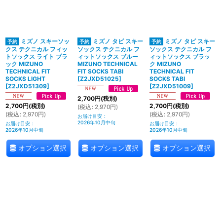
絞り込む
ミズノ スキーソッ
ミズノ タビ スキー
ミズノ タビ スキー
クス テクニカル フィッ
ソックス テクニカル フ
ソックス テクニカル フ
トソックス ライト ブラ
ィットソックス ブルー
ィットソックス ブラッ
ック MIZUNO
MIZUNO TECHNICAL
ク MIZUNO
TECHNICAL FIT
FIT SOCKS TABI
TECHNICAL FIT
SOCKS LIGHT
[
Z2JXD51025
]
SOCKS TABI
[
Z2JXD51309
]
[
Z2JXD51009
]
2,700
円
(税別)
2,700
円
(税別)
2,700
円
(税別)
(
税込
:
2,970
円
)
(
税込
:
2,970
円
)
(
税込
:
2,970
円
)
お届け目安
:
2026年10月中旬
お届け目安
:
お届け目安
:
2026年10月中旬
2026年10月中旬
オプション選択
オプション選択
オプション選択