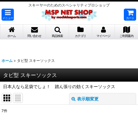
スキーヤーのためのスペシャリティプロショップ
メニュー
カート
ホーム
問い合わせ
商品検索
カテゴリ
マイページ
ご利用案内
ホーム
>
タビ型 スキーソックス
タビ型 スキーソックス
日本人なら足袋でしょ！ 踏ん張りの効くスキーソックス
表示順変更
閉じる
7
件
表示数
:
並び順
: