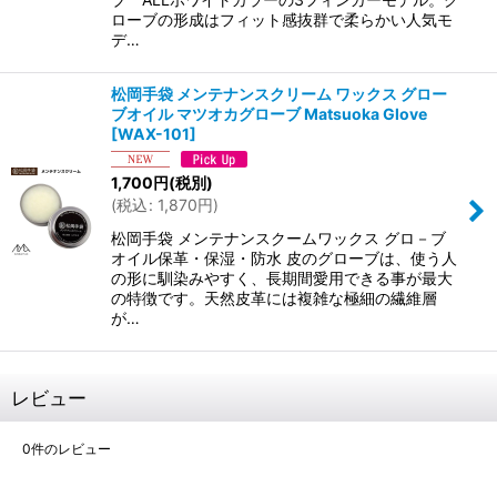
ローブの形成はフィット感抜群で柔らかい人気モ
デ…
松岡手袋 メンテナンスクリーム ワックス グロー
ブオイル マツオカグローブ Matsuoka Glove
[
WAX-101
]
1,700
円
(税別)
(
税込
:
1,870
円
)
松岡手袋 メンテナンスクームワックス グロ－ブ
オイル保革・保湿・防水 皮のグローブは、使う人
の形に馴染みやすく、長期間愛用できる事が最大
の特徴です。天然皮革には複雑な極細の繊維層
が…
レビュー
0
件のレビュー