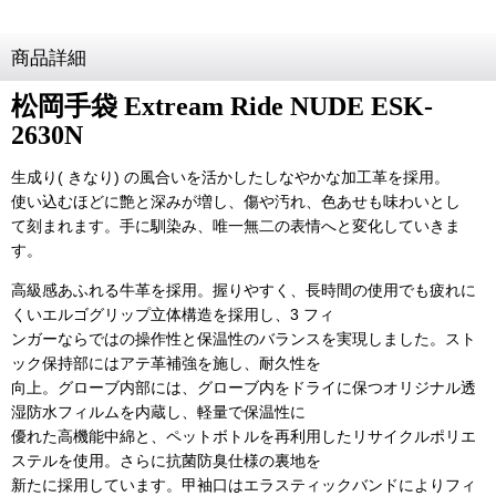
商品詳細
松岡手袋 Extream Ride NUDE ESK-
2630N
生成り( きなり) の風合いを活かしたしなやかな加工革を採用。
使い込むほどに艶と深みが増し、傷や汚れ、色あせも味わいとし
て刻まれます。手に馴染み、唯一無二の表情へと変化していきま
す。
高級感あふれる牛革を採用。握りやすく、長時間の使用でも疲れに
くいエルゴグリップ立体構造を採用し、3 フィ
ンガーならではの操作性と保温性のバランスを実現しました。スト
ック保持部にはアテ革補強を施し、耐久性を
向上。グローブ内部には、グローブ内をドライに保つオリジナル透
湿防水フィルムを内蔵し、軽量で保温性に
優れた高機能中綿と、ペットボトルを再利用したリサイクルポリエ
ステルを使用。さらに抗菌防臭仕様の裏地を
新たに採用しています。甲袖口はエラスティックバンドによりフィ