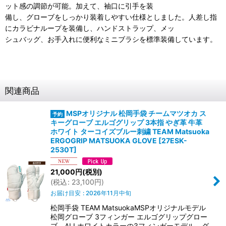
ット感の調節が可能。加えて、袖口に引手を装
備し、グローブをしっかり装着しやすい仕様としました。人差し指
にカラビナループを装備し、ハンドストラップ、メッ
シュバッグ、お手入れに便利なミニブラシを標準装備しています。
関連商品
MSPオリジナル 松岡手袋 チームマツオカ ス
キーグローブ エルゴグリップ 3本指 やぎ革 牛革
ホワイト ターコイズブルー刺繍 TEAM Matsuoka
ERGOGRIP MATSUOKA GLOVE
[
27ESK-
2530T
]
21,000
円
(税別)
(
税込
:
23,100
円
)
お届け目安
:
2026年11月中旬
松岡手袋 TEAM MatsuokaMSPオリジナルモデル
松岡グローブ 3フィンガー エルゴグリップグロー
ブ ALLホワイトカラーの3フィンガーモデル。グ