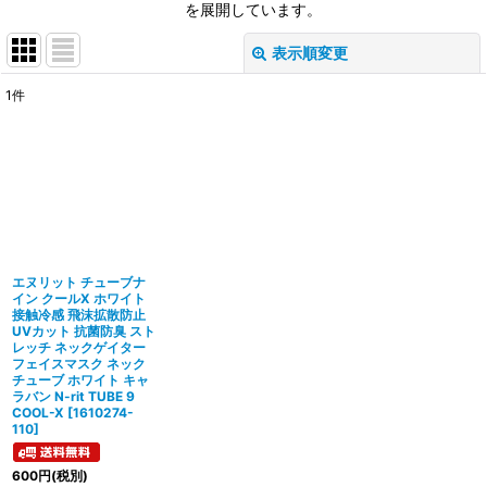
を展開しています。
表示順変更
閉じる
1
件
表示数
:
並び順
:
絞り込む
エヌリット チューブナ
イン クールX ホワイト
接触冷感 飛沫拡散防止
UVカット 抗菌防臭 スト
レッチ ネックゲイター
フェイスマスク ネック
チューブ ホワイト キャ
ラバン N-rit TUBE 9
COOL-X
[
1610274-
110
]
600
円
(税別)