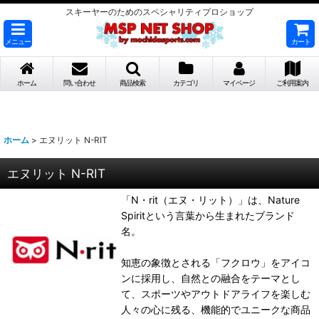
スキーヤーのためのスペシャリティプロショップ
メニュー
カート
ホーム
問い合わせ
商品検索
カテゴリ
マイページ
ご利用案内
ホーム
>
エヌリット N-RIT
エヌリット N-RIT
「N・rit（エヌ・リット）」は、Nature
Spiritという言葉から生まれたブランド
名。
知恵の象徴とされる「フクロウ」をアイコ
ンに採用し、自然との融合をテーマとし
て、スポーツやアウトドアライフを楽しむ
人々の心に残る、機能的でユニークな商品