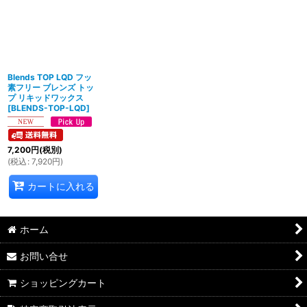
Blends TOP LQD フッ
素フリー ブレンズ トッ
プ リキッドワックス
[
BLENDS-TOP-LQD
]
7,200
円
(税別)
(
税込
:
7,920
円
)
カートに入れる
ホーム
お問い合せ
ショッピングカート