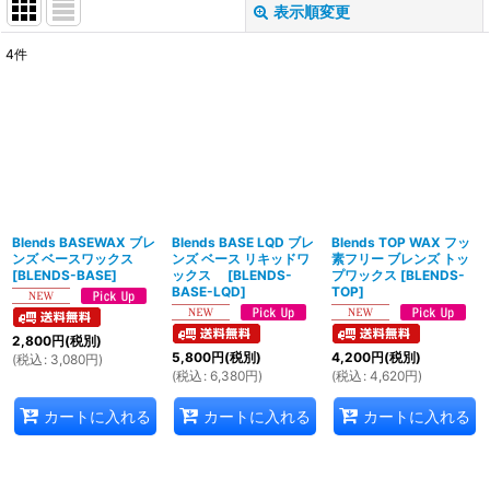
表示順変更
閉じる
4
件
表示数
:
並び順
:
絞り込む
Blends BASEWAX ブレ
Blends BASE LQD ブレ
Blends TOP WAX フッ
ンズ ベースワックス
ンズ ベース リキッドワ
素フリー ブレンズ トッ
[
BLENDS-BASE
]
ックス
[
BLENDS-
プワックス
[
BLENDS-
BASE-LQD
]
TOP
]
2,800
円
(税別)
5,800
円
(税別)
4,200
円
(税別)
(
税込
:
3,080
円
)
(
税込
:
6,380
円
)
(
税込
:
4,620
円
)
カートに入れる
カートに入れる
カートに入れる