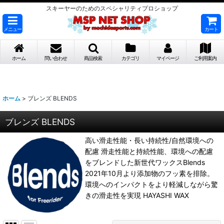
スキーヤーのためのスペシャリティプロショップ
メニュー
カート
ホーム
問い合わせ
商品検索
カテゴリ
マイページ
ご利用案内
ホーム
>
ブレンズ BLENDS
ブレンズ BLENDS
高い滑走性能・長い持続性/自然環境への
配慮 滑走性能と持続性能、環境への配慮
をブレンドした新世代ワックスBlends
2021年10月より添加物のフッ素を排除。
環境へのインパクトをより軽減しながら驚
きの滑走性を実現 HAYASHI WAX