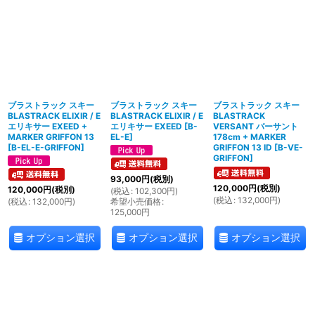
ブラストラック スキー
ブラストラック スキー
ブラストラック スキー
BLASTRACK ELIXIR / E
BLASTRACK ELIXIR / E
BLASTRACK
エリキサー EXEED +
エリキサー EXEED
[
B-
VERSANT バーサント
MARKER GRIFFON 13
EL-E
]
178cm + MARKER
[
B-EL-E-GRIFFON
]
GRIFFON 13 ID
[
B-VE-
GRIFFON
]
93,000
円
(税別)
120,000
円
(税別)
120,000
円
(税別)
(
税込
:
102,300
円
)
(
税込
:
132,000
円
)
(
税込
:
132,000
円
)
希望小売価格
:
125,000
円
オプション選択
オプション選択
オプション選択