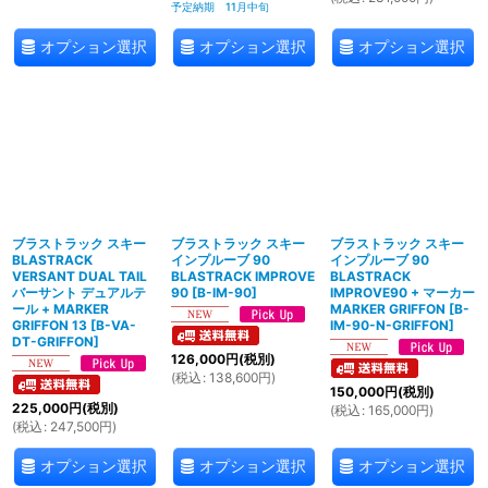
予定納期 11月中旬
オプション選択
オプション選択
オプション選択
ブラストラック スキー
ブラストラック スキー
ブラストラック スキー
BLASTRACK
インプルーブ 90
インプルーブ 90
VERSANT DUAL TAIL
BLASTRACK IMPROVE
BLASTRACK
バーサント デュアルテ
90
[
B-IM-90
]
IMPROVE90 + マーカー
ール + MARKER
MARKER GRIFFON
[
B-
GRIFFON 13
[
B-VA-
IM-90-N-GRIFFON
]
DT-GRIFFON
]
126,000
円
(税別)
(
税込
:
138,600
円
)
150,000
円
(税別)
225,000
円
(税別)
(
税込
:
165,000
円
)
(
税込
:
247,500
円
)
オプション選択
オプション選択
オプション選択