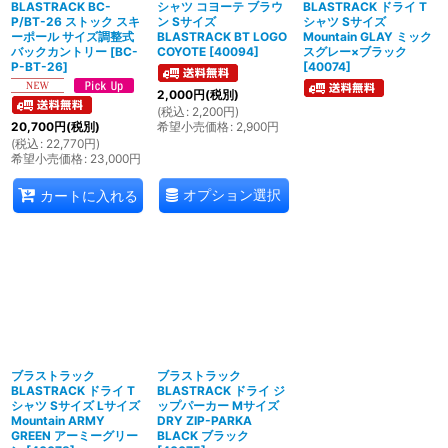
BLASTRACK BC-
シャツ コヨーテ ブラウ
BLASTRACK ドライ T
P/BT-26 ストック スキ
ン Sサイズ
シャツ Sサイズ
ーポール サイズ調整式
BLASTRACK BT LOGO
Mountain GLAY ミック
バックカントリー
[
BC-
COYOTE
[
40094
]
スグレー×ブラック
P-BT-26
]
[
40074
]
2,000
円
(税別)
(
税込
:
2,200
円
)
希望小売価格
:
2,900
円
20,700
円
(税別)
(
税込
:
22,770
円
)
希望小売価格
:
23,000
円
オプション選択
カートに入れる
ブラストラック
ブラストラック
BLASTRACK ドライ T
BLASTRACK ドライ ジ
シャツ Sサイズ Lサイズ
ップパーカー Mサイズ
Mountain ARMY
DRY ZIP-PARKA
GREEN アーミーグリー
BLACK ブラック