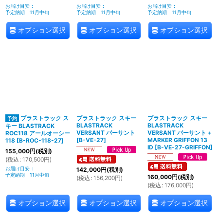
お届け目安
:
お届け目安
:
お届け目安
:
予定納期 11月中旬
予定納期 11月中旬
予定納期 11月中旬
オプション選択
オプション選択
オプション選択
ブラストラック ス
ブラストラック スキー
ブラストラック スキー
BLASTRACK
BLASTRACK
キー BLASTRACK
VERSANT バーサント
VERSANT バーサント +
ROC118 アールオーシー
[
B-VE-27
]
MARKER GRIFFON 13
118
[
B-ROC-118-27
]
ID
[
B-VE-27-GRIFFON
]
155,000
円
(税別)
(
税込
:
170,500
円
)
お届け目安
:
142,000
円
(税別)
予定納期 11月中旬
160,000
円
(税別)
(
税込
:
156,200
円
)
(
税込
:
176,000
円
)
オプション選択
オプション選択
オプション選択