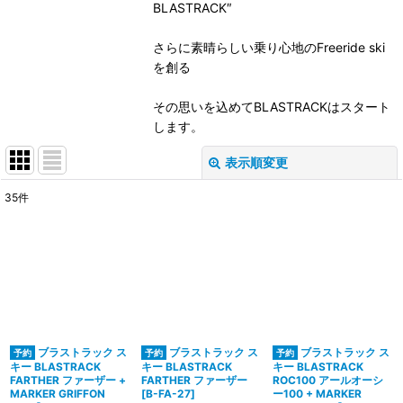
BLASTRACK″
さらに素晴らしい乗り心地のFreeride ski
を創る
その思いを込めてBLASTRACKはスタート
します。
表示順変更
閉じる
35
件
サブカテゴリ
:
表示数
:
並び順
:
ブラストラック ス
ブラストラック ス
ブラストラック ス
絞り込む
キー BLASTRACK
キー BLASTRACK
キー BLASTRACK
FARTHER ファーザー +
FARTHER ファーザー
ROC100 アールオーシ
MARKER GRIFFON
[
B-FA-27
]
ー100 + MARKER