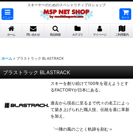
スキーヤーのためのスペシャリティプロショップ
メニュー
カート
ホーム
問い合わせ
商品検索
カテゴリ
マイページ
ご利用案内
ホーム
>
ブラストラック BLASTRACK
ブラストラック BLASTRACK
スキーを創り続けて100年を迎えようとす
るFACTORYが日本にある。
過去から現在に至るまで代々の名工によっ
て築き上げられた職人技、伝統を基に革新
を加え、
゛一陣の風のごとく軌跡を刻む＝