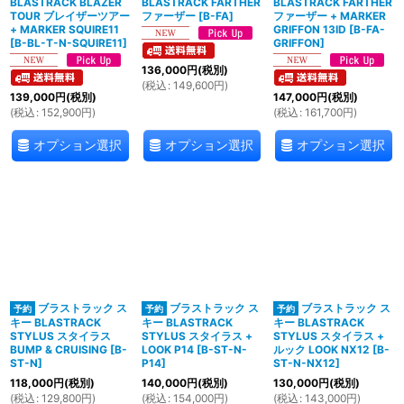
BLASTRACK BLAZER
BLASTRACK FARTHER
BLASTRACK FARTHER
TOUR ブレイザーツアー
ファーザー
[
B-FA
]
ファーザー + MARKER
+ MARKER SQUIRE11
GRIFFON 13ID
[
B-FA-
[
B-BL-T-N-SQUIRE11
]
GRIFFON
]
136,000
円
(税別)
(
税込
:
149,600
円
)
139,000
円
(税別)
147,000
円
(税別)
(
税込
:
152,900
円
)
(
税込
:
161,700
円
)
オプション選択
オプション選択
オプション選択
ブラストラック ス
ブラストラック ス
ブラストラック ス
キー BLASTRACK
キー BLASTRACK
キー BLASTRACK
STYLUS スタイラス
STYLUS スタイラス +
STYLUS スタイラス +
BUMP & CRUISING
[
B-
LOOK P14
[
B-ST-N-
ルック LOOK NX12
[
B-
ST-N
]
P14
]
ST-N-NX12
]
118,000
円
(税別)
140,000
円
(税別)
130,000
円
(税別)
(
税込
:
129,800
円
)
(
税込
:
154,000
円
)
(
税込
:
143,000
円
)