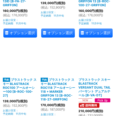
13ID
[
B-FA-27-
GRIFFON 13
[
B-ROC-
139,000
円
(税別)
GRIFFON
]
100-27-GRIFFON
]
(
税込
:
152,900
円
)
160,000
円
(税別)
160,000
円
(税別)
お届け目安
:
(
税込
:
176,000
円
)
(
税込
:
176,000
円
)
予定納期 11月中旬
お届け目安
:
お届け目安
:
予定納期 11月中旬
予定納期 11月中旬
オプション選択
オプション選択
オプション選択
ブラストラック ス
ブラストラック ス
ブラストラック スキー
BLASTRACK
キー BLASTRACK
キー BLASTRACK
VERSANT DUAL TAIL
ROC100 アールオーシ
ROC118 アールオーシー
バーサント デュアルテ
ー100
[
B-ROC-100-
118 + MARKER
ール
[
B-VA-DT
]
27
]
GRIFFON 13
[
B-ROC-
118-27-GRIFFON
]
139,000
円
(税別)
170,000
円
(税別)
(
税込
:
152,900
円
)
(
税込
:
187,000
円
)
お届け目安
:
210,000
円
(税別)
予定納期 11月中旬
お届け目安
:
(
税込
:
231,000
円
)