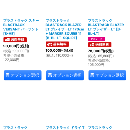
ブラストラック スキー
ブラストラック
ブラストラック
BLASTRACK
BLASTRACK BLAZER
BLASTRACK BLAZER
VERSANT バーサント
LT ブレイザーLT 170cm
LT ブレイザー LT
[
B-
[
B-VE
]
+ MARKER SQUIRE 11
BL-LT
]
[
B-BL-LT-SQUIRE
]
90,000
円
(税別)
100,000
円
(税別)
(
税込
:
99,000
円
)
78,000
円
(税別)
希望小売価格
:
(
税込
:
110,000
円
)
(
税込
:
85,800
円
)
122,000
円
希望小売価格
:
105,000
円
オプション選択
オプション選択
オプション選択
ブラストラック
ブラストラック ドライ T
ブラストラック