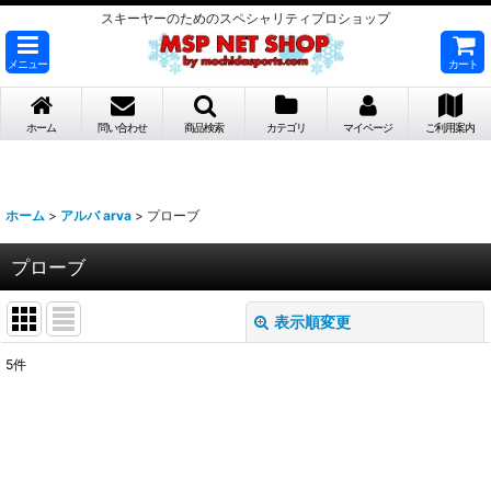
スキーヤーのためのスペシャリティプロショップ
メニュー
カート
ホーム
問い合わせ
商品検索
カテゴリ
マイページ
ご利用案内
ホーム
>
アルバ arva
>
プローブ
プローブ
表示順変更
閉じる
5
件
表示数
:
並び順
: