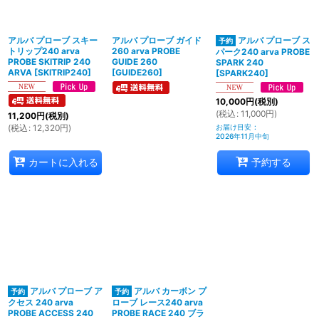
絞り込む
アルバ プローブ スキー
アルバ プローブ ガイド
アルバ プローブ ス
トリップ240 arva
260 arva PROBE
パーク240 arva PROBE
PROBE SKITRIP 240
GUIDE 260
SPARK 240
ARVA
[
SKITRIP240
]
[
GUIDE260
]
[
SPARK240
]
10,000
円
(税別)
(
税込
:
11,000
円
)
11,200
円
(税別)
(
税込
:
12,320
円
)
お届け目安
:
2026年11月中旬
カートに入れる
予約する
アルバ プローブ ア
アルバ カーボン プ
クセス 240 arva
ローブ レース240 arva
PROBE ACCESS 240
PROBE RACE 240 ブラ