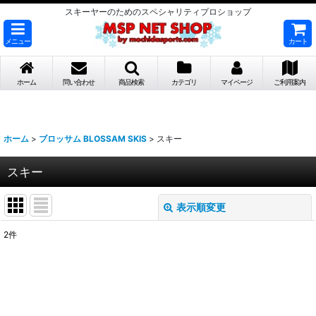
スキーヤーのためのスペシャリティプロショップ
メニュー
カート
ホーム
問い合わせ
商品検索
カテゴリ
マイページ
ご利用案内
ホーム
>
ブロッサム BLOSSAM SKIS
>
スキー
スキー
表示順変更
閉じる
2
件
表示数
:
並び順
: