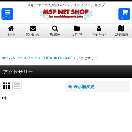
スキーヤーのためのスペシャリティプロショップ
メニュー
カート
ホーム
問い合わせ
商品検索
カテゴリ
マイページ
ご利用案内
ホーム
>
ノースフェイス THE NORTH FACE
>
アクセサリー
アクセサリー
表示順変更
閉じる
1
件
表示数
:
並び順
: