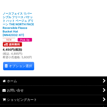
絞り込む
ノースフェイス リバー
シブル フリース バケッ
ト ハット ベージュ グリ
ーン THE NORTH FACE
Reversible Fleece
Bucket Hat
[
NN42032-KT
]
4,450
円
(税別)
(
税込
:
4,895
円
)
希望小売価格
:
5,600
円
オプション選択
ホーム
お問い合せ
ショッピングカート