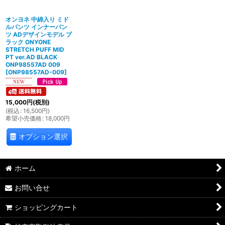
オンヨネ 中綿入り ミド
ルパンツ インナーパン
ツ ADデザインモデル ブ
ラック ONYONE
STRETCH PUFF MID
PT ver.AD BLACK
ONP98557AD 009
[
ONP98557AD-009
]
15,000
円
(税別)
(
税込
:
16,500
円
)
希望小売価格
:
18,000
円
オプション選択
ホーム
お問い合せ
ショッピングカート