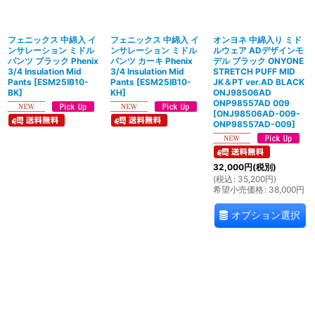
絞り込む
フェニックス 中綿入 イ
フェニックス 中綿入 イ
オンヨネ 中綿入り ミド
ンサレーション ミドル
ンサレーション ミドル
ルウェア ADデザインモ
パンツ ブラック Phenix
パンツ カーキ Phenix
デル ブラック ONYONE
3/4 Insulation Mid
3/4 Insulation Mid
STRETCH PUFF MID
Pants
[
ESM25IB10-
Pants
[
ESM25IB10-
JK＆PT ver.AD BLACK
BK
]
KH
]
ONJ98506AD
ONP98557AD 009
[
ONJ98506AD-009-
ONP98557AD-009
]
32,000
円
(税別)
(
税込
:
35,200
円
)
希望小売価格
:
38,000
円
オプション選択