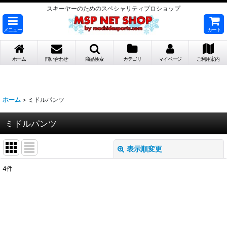
スキーヤーのためのスペシャリティプロショップ
メニュー
カート
ホーム
問い合わせ
商品検索
カテゴリ
マイページ
ご利用案内
ホーム
>
ミドルパンツ
ミドルパンツ
表示順変更
閉じる
4
件
表示数
:
並び順
: