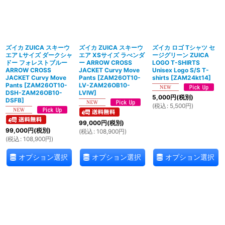
ズイカ ZUICA スキーウ
ズイカ ZUICA スキーウ
ズイカ ロゴ Tシャツ セ
エア Lサイズ ダークシャ
エア XSサイズ ラべンダ
ージグリーン ZUICA
ドー フォレストブルー
ー ARROW CROSS
LOGO T-SHIRTS
ARROW CROSS
JACKET Curvy Move
Unisex Logo S/S T-
JACKET Curvy Move
Pants
[
ZAM26OT10-
shirts
[
ZAM24kt14
]
Pants
[
ZAM26OT10-
LV-ZAM26OB10-
DSH-ZAM26OB10-
LVIW
]
5,000
円
(税別)
DSFB
]
(
税込
:
5,500
円
)
99,000
円
(税別)
99,000
円
(税別)
(
税込
:
108,900
円
)
(
税込
:
108,900
円
)
オプション選択
オプション選択
オプション選択