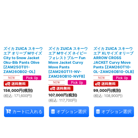
ズイカ ZUICA スキーウ
ズイカ ZUICA スキーウ
ズイカ ZUICA スキーウ
エア オリーブ Mサイズ
エア Mサイズ ネイビー
エア XLサイズ オリーブ
City to Snow Jacket
フォレストブルー Fun
ARROW CROSS
Oku-Bib Pants Olive
Move Jacket Curvy
JACKET Curvy Move
[
ZAM25OT01-
Move Pants
Pants
[
ZAM26OT10-
ZAM26OB02-OL
]
[
ZAM26OT11-NV-
OL-ZAM26OB10-OLB
]
ZAM26OB10-NVFB
]
156,000
円
(税別)
99,000
円
(税別)
107,000
円
(税別)
(
税込
:
171,600
円
)
(
税込
:
108,900
円
)
(
税込
:
117,700
円
)
オプション選択
オプション選択
カートに入れる