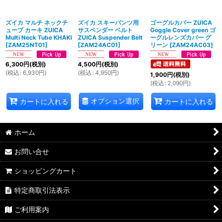
ズイカ マルチ ネックチ
ズイカ スキーパンツ用
ゴーグルカバー ZUICA
ューブ カーキ ZUICA
サスペンダー ベルト
Goggle Cover green ゴ
Multi Neck Tube KHAKI
ZUICA Suspender Belt
ーグルレンズカバー グ
[
ZAM25NT01
]
[
ZAM24AC01
]
リーン
[
ZAM24AC03
]
6,300
円
(税別)
4,500
円
(税別)
(
税込
:
6,930
円
)
(
税込
:
4,950
円
)
1,900
円
(税別)
(
税込
:
2,090
円
)
オプション選択
カートに入れる
カートに入れる
ホーム
お問い合せ
ショッピングカート
特定商取引法表示
ご利用案内