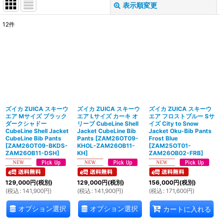
表示順変更
閉じる
12
件
サブカテゴリ
:
表示数
:
並び順
:
ズイカ ZUICA スキーウ
ズイカ ZUICA スキーウ
ズイカ ZUICA スキーウ
絞り込む
エア Mサイズ ブラック
エア Lサイズ カーキ オ
エア フロストブルー Sサ
ダークシャドー
リーブ CubeLine Shell
イズ City to Snow
CubeLine Shell Jacket
Jacket CubeLine Bib
Jacket Oku-Bib Pants
CubeLine Bib Pants
Pants
[
ZAM26OT09-
Frost Blue
[
ZAM26OT09-BKDS-
KHOL-ZAM26OB11-
[
ZAM25OT01-
ZAM26OB11-DSH
]
KH
]
ZAM26OB02-FRB
]
129,000
円
(税別)
129,000
円
(税別)
156,000
円
(税別)
(
税込
:
141,900
円
)
(
税込
:
141,900
円
)
(
税込
:
171,600
円
)
オプション選択
オプション選択
カートに入れる