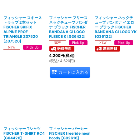
絞り込む
フィッシャー スキース
フィッシャー フリース
フィッシャー ネックチ
トラップ 2本セット
ネックチューブ バンダ
ューブ バンダナ イエロ
FISCHER SKIFIX
ナ ブラック FISCHER
ー ブラック FISCHER
ALPINE PROF
BANDANA CI LOGO
BANDANA CI LOGO YK
TRIANGLE Z07520
FLEECE K
[
G36422
]
[
G36122
]
[
Z07520
]
4,200
円
(税別)
(
税込
:
4,620
円
)
カートに入れる
フィッシャー Tシャツ
フィッシャー パーカー
FISCHER T-SHIRT RC4
FISCHER freeride neon
[
G64420
]
hoody
[
G02616
]