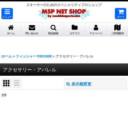
スキーヤーのためのスペシャリティプロショップ
メニュー
カート
ホーム
問い合わせ
商品検索
カテゴリ
マイページ
ご利用案内
ホーム
>
フィッシャー FISCHER
>
アクセサリー・アパレル
アクセサリー・アパレル
表示順変更
閉じる
5
件
表示数
:
並び順
: