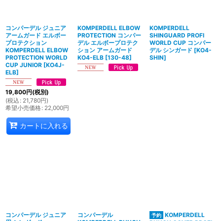
絞り込む
コンパーデル ジュニア
KOMPERDELL ELBOW
KOMPERDELL
アームガード エルボー
PROTECTION コンパー
SHINGUARD PROFI
プロテクション
デル エルボープロテク
WORLD CUP コンパー
KOMPERDELL ELBOW
ション アームガード
デル シンガード
[
KO4-
PROTECTION WORLD
KO4-ELB
[
130-48
]
SHIN
]
CUP JUNIOR
[
KO4J-
ELB
]
19,800
円
(税別)
(
税込
:
21,780
円
)
希望小売価格
:
22,000
円
カートに入れる
コンパーデル ジュニア
コンパーデル
KOMPERDELL