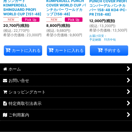
用 シンガード
KOMPERDELL PUNCH
PUNCH COVER PROFI
KOMPERDELL
COVER WORLD CUP パ
コンパーデル パンチカ
SHINGUARD PROFI
ンチカバー ワールドカ
バー 158-48 KO4-PC-
WORLD CUP
[
151-48
]
ップ
[
156-48
]
PR
[
158-48
]
12,000
円
(税別)
20,700
円
(税別)
8,800
円
(税別)
(
税込
:
13,200
円
)
希望小売価格
:
13,500
円
(
税込
:
22,770
円
)
(
税込
:
9,680
円
)
希望小売価格
:
23,000
円
希望小売価格
:
9,800
円
お届け目安
:
予定納期 11月中旬
カートに入れる
カートに入れる
予約する
ホーム
お問い合せ
ショッピングカート
特定商取引法表示
ご利用案内