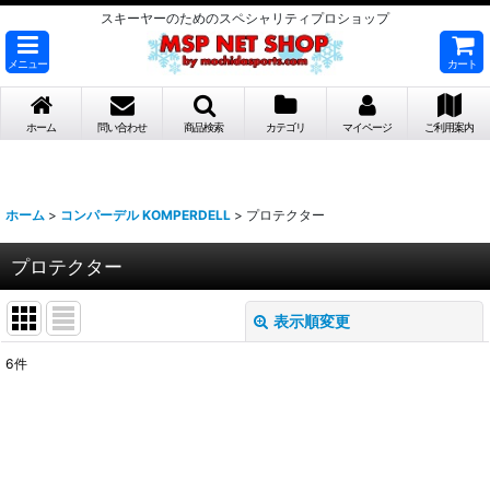
スキーヤーのためのスペシャリティプロショップ
メニュー
カート
ホーム
問い合わせ
商品検索
カテゴリ
マイページ
ご利用案内
ホーム
>
コンパーデル KOMPERDELL
>
プロテクター
プロテクター
表示順変更
閉じる
6
件
表示数
:
並び順
: