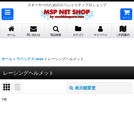
スキーヤーのためのスペシャリティプロショップ
メニュー
カート
ホーム
問い合わせ
商品検索
カテゴリ
マイページ
ご利用案内
ホーム
>
ウベックス uvex
>
レーシングヘルメット
レーシングヘルメット
表示順変更
閉じる
7
件
表示数
:
並び順
: