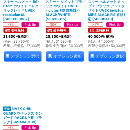
スキー ヘルメット 59-
スキー ヘルメット ブラ
スキー ヘルメット ミッ
61cm ホワイト エレクト
ック ホワイト UVEX
プス ブラック アンスラ
リックレッド UVEX
invictus FIS 規格対応
サイト UVEX invictus
resolution SL
BLACK/WHITE
MIPS BLACK FIS 規格対
[
5663333007
]
[
56630315
]
応
[
56630410
]
21,600
円
(税別)
28,800
円
(税別)
40,000
円
(税別)
(
税込
:
23,760
円
)
(
税込
:
31,680
円
)
(
税込
:
44,000
円
)
希望小売価格
:
27,000
円
希望小売価格
:
36,000
円
希望小売価格
:
50,000
円
オプション選択
オプション選択
オプション選択
UVEX CHIN
GUARD ウベックス チン
ガード RACE UP 用 ブラ
ック
[
5694040100
]