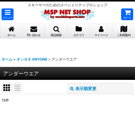
スキーヤーのためのスペシャリティプロショップ
メニュー
カート
ホーム
問い合わせ
商品検索
カテゴリ
マイページ
ご利用案内
ホーム
>
オンヨネ ONYONE
>
アンダーウエア
アンダーウエア
表示順変更
閉じる
15
件
表示数
:
並び順
: