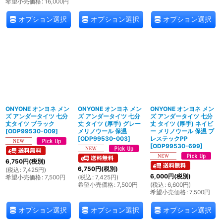
希望小売価格
:
16,000
円
オプション選択
オプション選択
オプション選択
ONYONE オンヨネ メン
ONYONE オンヨネ メン
ONYONE オンヨネ メン
ズ アンダータイツ 七分
ズ アンダータイツ 七分
ズ アンダータイツ 七分
丈タイツ ブラック
丈 タイツ (厚手) グレー
丈 タイツ (厚手) ネイビ
[
ODP99530-009
]
メリノウール 保温
ー メリノウール 保温 ブ
[
ODP99530-003
]
レステックPP
[
ODP99530-699
]
6,750
円
(税別)
6,750
円
(税別)
(
税込
:
7,425
円
)
6,000
円
(税別)
希望小売価格
:
7,500
円
(
税込
:
7,425
円
)
希望小売価格
:
7,500
円
(
税込
:
6,600
円
)
希望小売価格
:
7,500
円
オプション選択
オプション選択
オプション選択