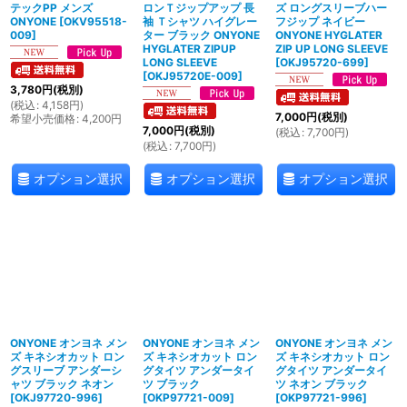
テックPP メンズ
ロンＴジップアップ 長
ズ ロングスリーブハー
ONYONE
[
OKV95518-
袖 Ｔシャツ ハイグレー
フジップ ネイビー
009
]
ター ブラック ONYONE
ONYONE HYGLATER
HYGLATER ZIPUP
ZIP UP LONG SLEEVE
LONG SLEEVE
[
OKJ95720-699
]
[
OKJ95720E-009
]
3,780
円
(税別)
(
税込
:
4,158
円
)
7,000
円
(税別)
希望小売価格
:
4,200
円
7,000
円
(税別)
(
税込
:
7,700
円
)
(
税込
:
7,700
円
)
オプション選択
オプション選択
オプション選択
ONYONE オンヨネ メン
ONYONE オンヨネ メン
ONYONE オンヨネ メン
ズ キネシオカット ロン
ズ キネシオカット ロン
ズ キネシオカット ロン
グスリーブ アンダーシ
グタイツ アンダータイ
グタイツ アンダータイ
ャツ ブラック ネオン
ツ ブラック
ツ ネオン ブラック
[
OKJ97720-996
]
[
OKP97721-009
]
[
OKP97721-996
]