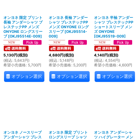
絞り込む
オンヨネ 限定 プリント
オンヨネ 長袖 アンダー
オンヨネ 半袖 アンダー
長袖 アンダーシャツ ブ
シャツ ブレステックPP
シャツ ブレステックPP
レステックPP メンズ
メンズ ONYONE ロング
ショートスリーブ メン
ONYONE ロングスリー
スリーブ
[
OKJ95514-
ズ ONYONE
ブ
[
OKJ95514E-009
]
009
]
[
OKJ95519-009
]
5,130
円
(税別)
4,680
円
(税別)
4,140
円
(税別)
(
税込
:
5,643
円
)
(
税込
:
5,148
円
)
(
税込
:
4,554
円
)
希望小売価格
:
5,700
円
希望小売価格
:
5,200
円
希望小売価格
:
4,600
円
オプション選択
オプション選択
オプション選択
オンヨネ ノースリーブ
オンヨネ 限定 プリント
オンヨネ アンダーシャ
アンダーシャツ ブレス
ロングスリーブ シャツ
ツ ハイグレーター メン