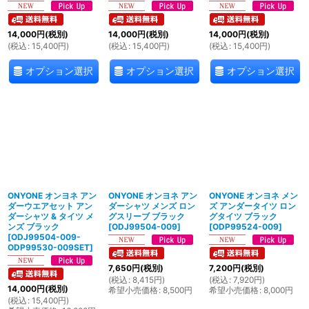
14,000
円
(税別)
14,000
円
(税別)
14,000
円
(税別)
(
税込
:
15,400
円
)
(
税込
:
15,400
円
)
(
税込
:
15,400
円
)
オプション選択
オプション選択
オプション選択
ONYONE オンヨネ アン
ONYONE オンヨネ アン
ONYONE オンヨネ メン
ダーウエアセット アン
ダーシャツ メンズ ロン
ズ アンダータイツ ロン
ダーシャツ & タイツ メ
グスリーブ ブラック
グタイツ ブラック
ンズ ブラック
[
ODJ99504-009
]
[
ODP99524-009
]
[
ODJ99504-009-
ODP99530-009SET
]
7,650
円
(税別)
7,200
円
(税別)
(
税込
:
8,415
円
)
(
税込
:
7,920
円
)
14,000
円
(税別)
希望小売価格
:
8,500
円
希望小売価格
:
8,000
円
(
税込
:
15,400
円
)