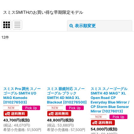
スミスSMITHのお買い得な早期限定モデル
表示順変更
閉じる
12
件
表示数
:
並び順
:
絞り込む
スミス Pro 調光 スノー
スミス 眼鏡対応 スノー
スミス スノーゴーグル
ゴーグル SMITH I/O
ゴーグル ブラック
SMITH 4D MAG™ XL
MAG Komodo
SMITH 4D MAG XL
Open Road CP
[
010276503
]
Blackout
[
010276500
]
Everyday Blue Mirror /
CP Storm Blue Sensor
Mirror
[
10276013
]
43,700
円
(税別)
48,800
円
(税別)
(
税込
:
48,070
円
)
(
税込
:
53,680
円
)
54,000
円
(税別)
希望小売価格
:
51,500
円
希望小売価格
:
57,500
円