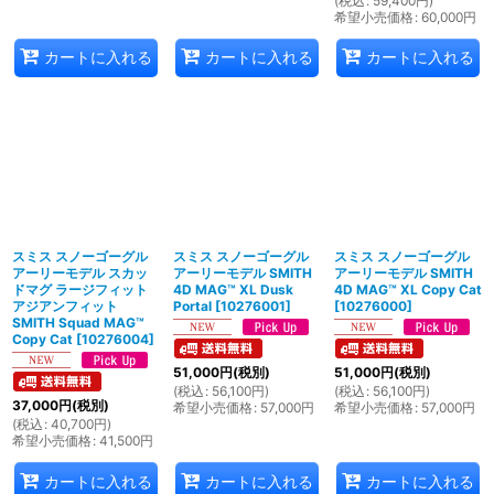
(
税込
:
59,400
円
)
希望小売価格
:
60,000
円
カートに入れる
カートに入れる
カートに入れる
スミス スノーゴーグル
スミス スノーゴーグル
スミス スノーゴーグル
アーリーモデル スカッ
アーリーモデル SMITH
アーリーモデル SMITH
ドマグ ラージフィット
4D MAG™ XL Dusk
4D MAG™ XL Copy Cat
アジアンフィット
Portal
[
10276001
]
[
10276000
]
SMITH Squad MAG™
Copy Cat
[
10276004
]
51,000
円
(税別)
51,000
円
(税別)
(
税込
:
56,100
円
)
(
税込
:
56,100
円
)
37,000
円
(税別)
希望小売価格
:
57,000
円
希望小売価格
:
57,000
円
(
税込
:
40,700
円
)
希望小売価格
:
41,500
円
カートに入れる
カートに入れる
カートに入れる