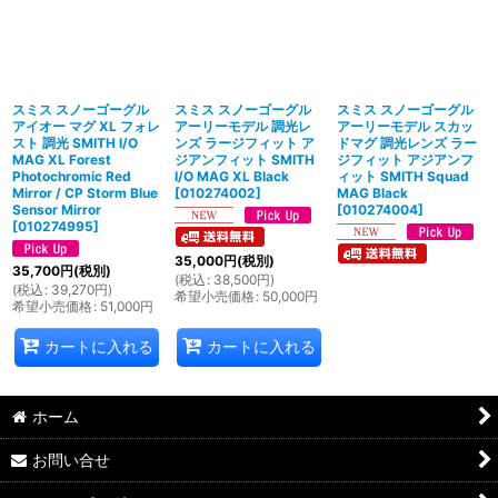
スミス スノーゴーグル
スミス スノーゴーグル
スミス スノーゴーグル
アイオー マグ XL フォレ
アーリーモデル 調光レ
アーリーモデル スカッ
スト 調光 SMITH I/O
ンズ ラージフィット ア
ドマグ 調光レンズ ラー
MAG XL Forest
ジアンフィット SMITH
ジフィット アジアンフ
Photochromic Red
I/O MAG XL Black
ィット SMITH Squad
Mirror / CP Storm Blue
[
010274002
]
MAG Black
Sensor Mirror
[
010274004
]
[
010274995
]
35,000
円
(税別)
35,700
円
(税別)
(
税込
:
38,500
円
)
(
税込
:
39,270
円
)
希望小売価格
:
50,000
円
希望小売価格
:
51,000
円
カートに入れる
カートに入れる
ホーム
お問い合せ