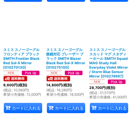
スミス スノーゴーグル
スミス スノーゴーグル
スミス スノーゴーグル
フロンティア ブラック
眼鏡対応 ブレーザー ブ
スカッド マグ スタディ
SMITH Frontier Black
ラック SMITH Blazer
ーホール SMITH Squad
Red Sol-X Mirror
Black Red Sol-X Mirror
MAG Study Hall
[
010270130
]
[
010275100
]
Everyday Violet Mirror
/ Storm Blue Sensor
Mirror
[
010274997
]
9,600
円
(税別)
14,800
円
(税別)
28,700
円
(税別)
(
税込
:
10,560
円
)
(
税込
:
16,280
円
)
(
税込
:
31,570
円
)
希望小売価格
:
12,000
円
希望小売価格
:
18,500
円
希望小売価格
:
41,000
円
カートに入れる
カートに入れる
カートに入れる