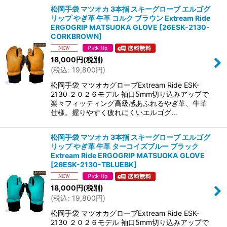
松岡手袋 マツオカ 3本指 スキーグローブ エルゴグ
リップ やぎ革 牛革 コルク ブラウン Extream Ride
ERGOGRIP MATSUOKA GLOVE
[
26ESK-2130-
CORKBROWN
]
18,000
円
(税別)
(
税込
:
19,800
円
)
松岡手袋 マツオカグローブExtream Ride ESK-
2130 ２０２６モデル 袖口5mm切り込みアップで
楽々フィッティング高級感あふれるやぎ革、牛革
仕様。握りやすく疲れにくいエルゴグ…
松岡手袋 マツオカ 3本指 スキーグローブ エルゴグ
リップ やぎ革 牛革 ターコイズブルー ブラック
Extream Ride ERGOGRIP MATSUOKA GLOVE
[
26ESK-2130-TBLUEBK
]
18,000
円
(税別)
(
税込
:
19,800
円
)
松岡手袋 マツオカグローブExtream Ride ESK-
2130 ２０２６モデル 袖口5mm切り込みアップで