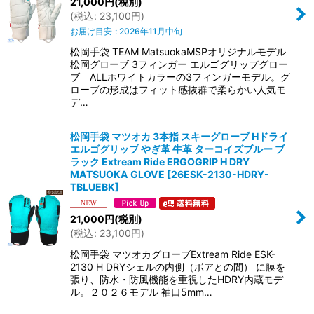
21,000
円
(税別)
(
税込
:
23,100
円
)
お届け目安
:
2026年11月中旬
松岡手袋 TEAM MatsuokaMSPオリジナルモデル
松岡グローブ 3フィンガー エルゴグリップグロー
ブ ALLホワイトカラーの3フィンガーモデル。グ
ローブの形成はフィット感抜群で柔らかい人気モ
デ…
松岡手袋 マツオカ 3本指 スキーグローブ Hドライ
エルゴグリップ やぎ革 牛革 ターコイズブルー ブ
ラック Extream Ride ERGOGRIP H DRY
MATSUOKA GLOVE
[
26ESK-2130-HDRY-
TBLUEBK
]
21,000
円
(税別)
(
税込
:
23,100
円
)
松岡手袋 マツオカグローブExtream Ride ESK-
2130 H DRYシェルの内側（ボアとの間） に膜を
張り、防水・防風機能を重視したHDRY内蔵モデ
ル。２０２６モデル 袖口5mm…