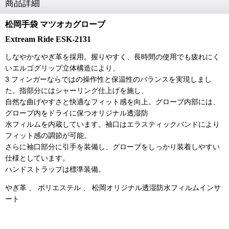
商品詳細
松岡手袋 マツオカグローブ
Extream Ride ESK-2131
しなやかなやぎ革を採用。握りやすく、長時間の使用でも疲れにく
いエルゴグリップ立体構造により、
3 フィンガーならではの操作性と保温性のバランスを実現しまし
た。指部分にはシャーリング仕上げを施し、
自然な曲げやすさと快適なフィット感を向上。グローブ内部には、
グローブ内をドライに保つオリジナル透湿防
水フィルムを内蔵しています。袖口はエラスティックバンドにより
フィット感の調節が可能。
さらに袖口部分に引手を装備し、グローブをしっかり装着しやすい
仕様としています。
ハンドストラップは標準装備。
やぎ革 、 ポリエステル 、 松岡オリジナル透湿防水フィルムインサ
ート