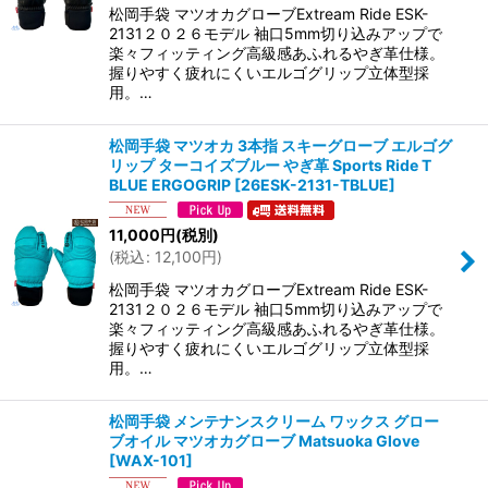
松岡手袋 マツオカグローブExtream Ride ESK-
2131２０２６モデル 袖口5mm切り込みアップで
楽々フィッティング高級感あふれるやぎ革仕様。
握りやすく疲れにくいエルゴグリップ立体型採
用。…
松岡手袋 マツオカ 3本指 スキーグローブ エルゴグ
リップ ターコイズブルー やぎ革 Sports Ride T
BLUE ERGOGRIP
[
26ESK-2131-TBLUE
]
11,000
円
(税別)
(
税込
:
12,100
円
)
松岡手袋 マツオカグローブExtream Ride ESK-
2131２０２６モデル 袖口5mm切り込みアップで
楽々フィッティング高級感あふれるやぎ革仕様。
握りやすく疲れにくいエルゴグリップ立体型採
用。…
松岡手袋 メンテナンスクリーム ワックス グロー
ブオイル マツオカグローブ Matsuoka Glove
[
WAX-101
]