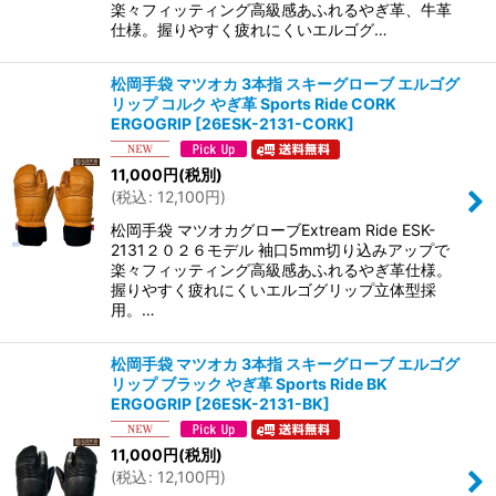
楽々フィッティング高級感あふれるやぎ革、牛革
仕様。握りやすく疲れにくいエルゴグ…
松岡手袋 マツオカ 3本指 スキーグローブ エルゴグ
リップ コルク やぎ革 Sports Ride CORK
ERGOGRIP
[
26ESK-2131-CORK
]
11,000
円
(税別)
(
税込
:
12,100
円
)
松岡手袋 マツオカグローブExtream Ride ESK-
2131２０２６モデル 袖口5mm切り込みアップで
楽々フィッティング高級感あふれるやぎ革仕様。
握りやすく疲れにくいエルゴグリップ立体型採
用。…
松岡手袋 マツオカ 3本指 スキーグローブ エルゴグ
リップ ブラック やぎ革 Sports Ride BK
ERGOGRIP
[
26ESK-2131-BK
]
11,000
円
(税別)
(
税込
:
12,100
円
)