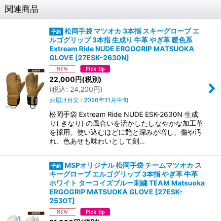
関連商品
松岡手袋 マツオカ 3本指 スキーグローブ エ
ルゴグリップ 3本指 生成り 牛革 やぎ革 暖色系
Extream Ride NUDE ERGOGRIP MATSUOKA
GLOVE
[
27ESK-2630N
]
22,000
円
(税別)
(
税込
:
24,200
円
)
お届け目安
:
2026年11月中旬
松岡手袋 Extream Ride NUDE ESK-2630N 生成
り( きなり) の風合いを活かしたしなやかな加工革
を採用。使い込むほどに艶と深みが増し、傷や汚
れ、色あせも味わいとして刻…
MSPオリジナル 松岡手袋 チームマツオカ ス
キーグローブ エルゴグリップ 3本指 やぎ革 牛革
ホワイト ターコイズブルー刺繍 TEAM Matsuoka
ERGOGRIP MATSUOKA GLOVE
[
27ESK-
2530T
]